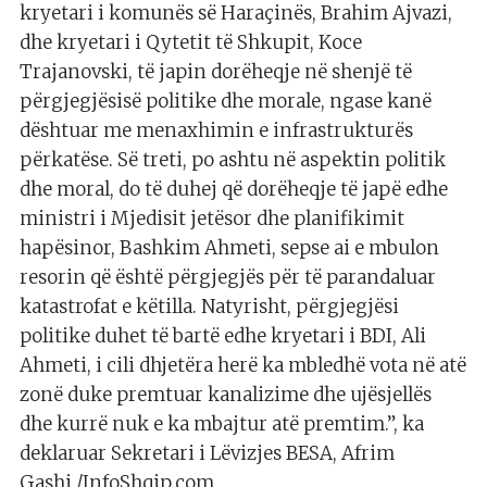
kryetari i komunës së Haraçinës, Brahim Ajvazi,
dhe kryetari i Qytetit të Shkupit, Koce
Trajanovski, të japin dorëheqje në shenjë të
përgjegjësisë politike dhe morale, ngase kanë
dështuar me menaxhimin e infrastrukturës
përkatëse. Së treti, po ashtu në aspektin politik
dhe moral, do të duhej që dorëheqje të japë edhe
ministri i Mjedisit jetësor dhe planifikimit
hapësinor, Bashkim Ahmeti, sepse ai e mbulon
resorin që është përgjegjës për të parandaluar
katastrofat e këtilla. Natyrisht, përgjegjësi
politike duhet të bartë edhe kryetari i BDI, Ali
Ahmeti, i cili dhjetëra herë ka mbledhë vota në atë
zonë duke premtuar kanalizime dhe ujësjellës
dhe kurrë nuk e ka mbajtur atë premtim.”, ka
deklaruar Sekretari i Lëvizjes BESA, Afrim
Gashi./InfoShqip.com