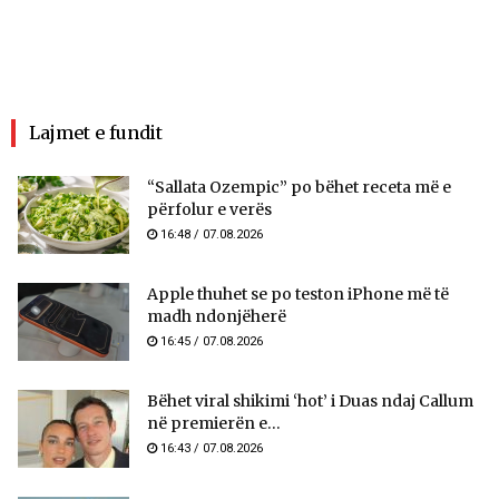
Lajmet e fundit
“Sallata Ozempic” po bëhet receta më e
përfolur e verës
16:48 / 07.08.2026
Apple thuhet se po teston iPhone më të
madh ndonjëherë
16:45 / 07.08.2026
Bëhet viral shikimi ‘hot’ i Duas ndaj Callum
në premierën e...
16:43 / 07.08.2026