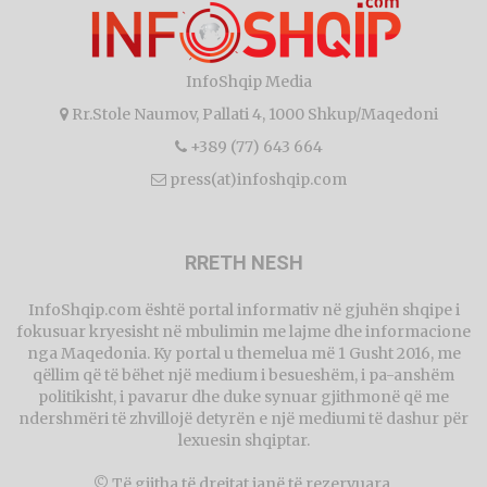
InfoShqip Media
Rr.Stole Naumov, Pallati 4, 1000 Shkup/Maqedoni
+389 (77) 643 664
press(at)infoshqip.com
RRETH NESH
InfoShqip.com është portal informativ në gjuhën shqipe i
fokusuar kryesisht në mbulimin me lajme dhe informacione
nga Maqedonia. Ky portal u themelua më 1 Gusht 2016, me
qëllim që të bëhet një medium i besueshëm, i pa-anshëm
politikisht, i pavarur dhe duke synuar gjithmonë që me
ndershmëri të zhvillojë detyrën e një mediumi të dashur për
lexuesin shqiptar.
© Të gjitha të drejtat janë të rezervuara.