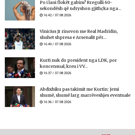
Po i lani flokët gabim? Rregulli 60-
sekondësh që ndryshon gjithçka nga...
16:42 / 07.08.2026
Vinicius Jr rinovon me Real Madridin,
shuhet shpresa e Arsenalit për...
16:40 / 07.08.2026
Kurti nuk do president nga LDK, por
koncensual, kreu i VV...
16:37 / 07.08.2026
Abdixhiku pas takimit me Kurtin: Jemi
shumë, shumë larg marrëveshjes eventuale
16:36 / 07.08.2026