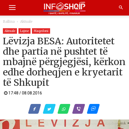
Ballina
Aktuale
Aktuale
Lajme
Maqedoni
Lëvizja BESA: Autoritetet
dhe partia në pushtet të
mbajnë përgjegjësi, kërkon
edhe dorheqjen e kryetarit
të Shkupit
17:48 / 08.08.2016