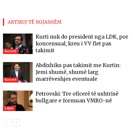
ARTIKUJ TË NGJASHËM
Kurti nuk do president nga LDK, por
koncensual, kreu i VV flet pas
takimit
Kosovë
Abdixhiku pas takimit me Kurtin:
Jemi shumë, shumë larg
marrëveshjes eventuale
Kosovë
Petrovski: Tre oficerë të ushtrisë
bullgare e formuan VMRO-në
Lajme