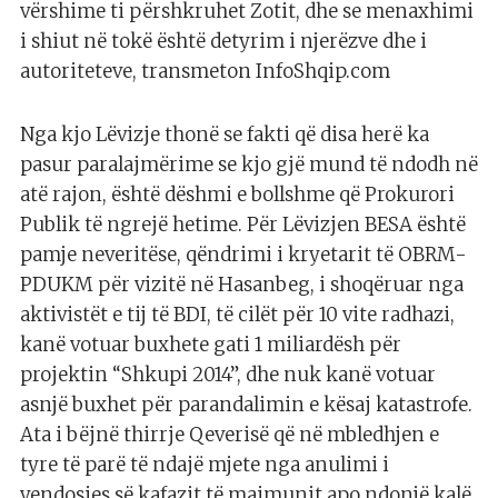
vërshime ti përshkruhet Zotit, dhe se menaxhimi
i shiut në tokë është detyrim i njerëzve dhe i
autoriteteve, transmeton InfoShqip.com
Nga kjo Lëvizje thonë se fakti që disa herë ka
pasur paralajmërime se kjo gjë mund të ndodh në
atë rajon, është dëshmi e bollshme që Prokurori
Publik të ngrejë hetime. Për Lëvizjen BESA është
pamje neveritëse, qëndrimi i kryetarit të OBRM-
PDUKM për vizitë në Hasanbeg, i shoqëruar nga
aktivistët e tij të BDI, të cilët për 10 vite radhazi,
kanë votuar buxhete gati 1 miliardësh për
projektin “Shkupi 2014”, dhe nuk kanë votuar
asnjë buxhet për parandalimin e kësaj katastrofe.
Ata i bëjnë thirrje Qeverisë që në mbledhjen e
tyre të parë të ndajë mjete nga anulimi i
vendosjes së kafazit të majmunit apo ndonjë kalë