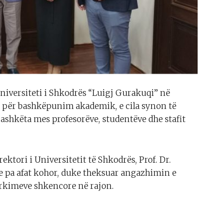
niversiteti i Shkodrës “Luigj Gurakuqi” në
 për bashkëpunim akademik, e cila synon të
ashkëta mes profesorëve, studentëve dhe stafit
ektori i Universitetit të Shkodrës, Prof. Dr.
 pa afat kohor, duke theksuar angazhimin e
ërkimeve shkencore në rajon.