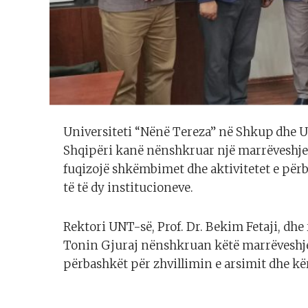
Universiteti “Nënë Tereza” në Shkup dhe U
Shqipëri kanë nënshkruar një marrëveshje
fuqizojë shkëmbimet dhe aktivitetet e përb
të të dy institucioneve.
Rektori UNT-së, Prof. Dr. Bekim Fetaji, dhe r
Tonin Gjuraj nënshkruan këtë marrëveshje
përbashkët për zhvillimin e arsimit dhe k