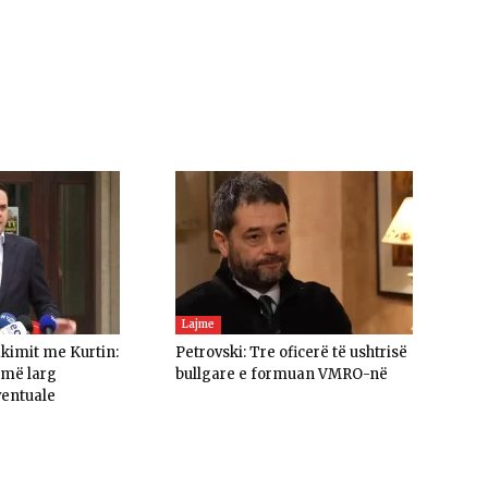
Lajme
akimit me Kurtin:
Petrovski: Tre oficerë të ushtrisë
umë larg
bullgare e formuan VMRO-në
ventuale