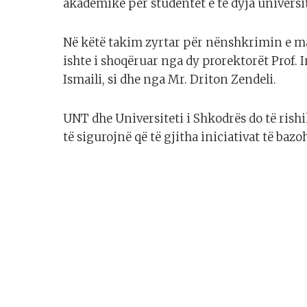
akademike për studentët e të dyja universi
Në këtë takim zyrtar për nënshkrimin e ma
ishte i shoqëruar nga dy prorektorët Prof. Ino
Ismaili, si dhe nga Mr. Driton Zendeli.
UNT dhe Universiteti i Shkodrës do të rishi
të sigurojnë që të gjitha iniciativat të baz