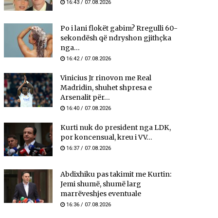
16:43 / 07.08.2026
Po i lani flokët gabim? Rregulli 60-
sekondësh që ndryshon gjithçka
nga...
16:42 / 07.08.2026
Vinicius Jr rinovon me Real
Madridin, shuhet shpresa e
Arsenalit për...
16:40 / 07.08.2026
Kurti nuk do president nga LDK,
por koncensual, kreu i VV...
16:37 / 07.08.2026
Abdixhiku pas takimit me Kurtin:
Jemi shumë, shumë larg
marrëveshjes eventuale
16:36 / 07.08.2026