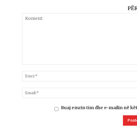
PË
Ruaj emrin tim dhe e-mailin në kë