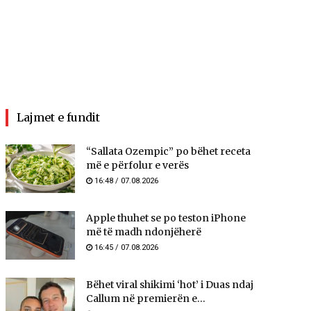
Lajmet e fundit
“Sallata Ozempic” po bëhet receta
më e përfolur e verës
16:48 / 07.08.2026
Apple thuhet se po teston iPhone
më të madh ndonjëherë
16:45 / 07.08.2026
Bëhet viral shikimi ‘hot’ i Duas ndaj
Callum në premierën e...