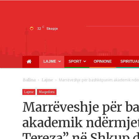
C
32
Skopje
LAJME
SPORT
OPINIONE
SPIRITUA
Marrëveshje për bashkëpunim akademik ndërmje
Ballina
Lajme
Lajme
Maqedoni
Marrëveshje për 
akademik ndërmjet 
Tereza” në Shkup dh