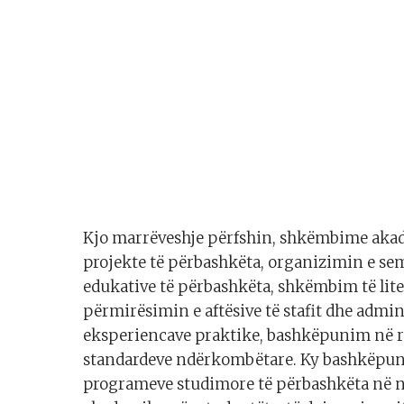
Kjo marrëveshje përfshin, shkëmbime ak
projekte të përbashkëta, organizimin e sem
edukative të përbashkëta, shkëmbim të lite
përmirësimin e aftësive të stafit dhe adm
eksperiencave praktike, bashkëpunim në r
standardeve ndërkombëtare. Ky bashkëpun
programeve studimore të përbashkëta në n