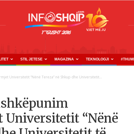
LITET
STIL JETESE
MAGAZINA
TEKNOLOGJI
#THUM
INFOSHQIP.COM
t Universitetit “Nënë Tereza” në Shkup dhe Universitetit...
bashkëpunim
Universitetit “Nënë
e Universitetit të