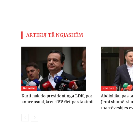
ARTIKUJ TË NGJASHËM
Kosovë
Kosovë
Kurti nuk do president nga LDK, por
Abdixhiku pas t
koncensual, kreu i VV flet pas takimit
Jemi shumë, sh
marrëveshjes e