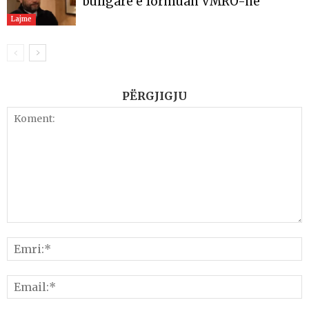
bullgare e formuan VMRO-në
Lajme
PËRGJIGJU