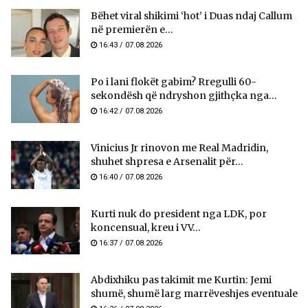
Bëhet viral shikimi ‘hot’ i Duas ndaj Callum
në premierën e...
16:43 / 07.08.2026
Po i lani flokët gabim? Rregulli 60-
sekondësh që ndryshon gjithçka nga...
16:42 / 07.08.2026
Vinicius Jr rinovon me Real Madridin,
shuhet shpresa e Arsenalit për...
16:40 / 07.08.2026
Kurti nuk do president nga LDK, por
koncensual, kreu i VV...
16:37 / 07.08.2026
Abdixhiku pas takimit me Kurtin: Jemi
shumë, shumë larg marrëveshjes eventuale