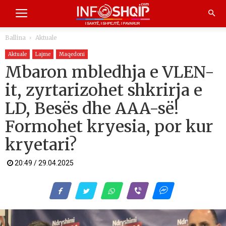
Ballina
Aktuale
Aktuale
Lajme
Maqedoni
Mbaron mbledhja e VLEN-
it, zyrtarizohet shkrirja e
LD, Besës dhe AAA-së!
Formohet kryesia, por kur
kryetari?
20:49 / 29.04.2025