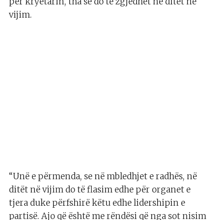
për kryetarin, tha se do të zgjedhet në ditët në
vijim.
“Unë e përmenda, se në mbledhjet e radhës, në
ditët në vijim do të flasim edhe për organet e
tjera duke përfshirë këtu edhe lidershipin e
partisë. Ajo që është me rëndësi që nga sot nisim