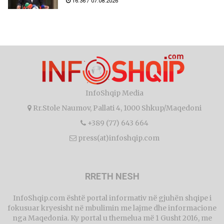
16:36 / 07.08.2026
InfoShqip Media
Rr.Stole Naumov, Pallati 4, 1000 Shkup/Maqedoni
+389 (77) 643 664
press(at)infoshqip.com
RRETH NESH
InfoShqip.com është portal informativ në gjuhën shqipe i
fokusuar kryesisht në mbulimin me lajme dhe informacione
nga Maqedonia. Ky portal u themelua më 1 Gusht 2016, me