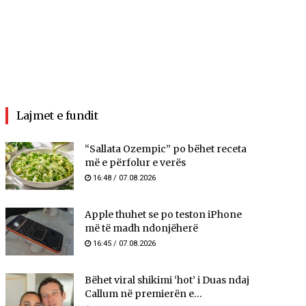
Lajmet e fundit
“Sallata Ozempic” po bëhet receta
më e përfolur e verës
16:48 / 07.08.2026
Apple thuhet se po teston iPhone
më të madh ndonjëherë
16:45 / 07.08.2026
Bëhet viral shikimi ‘hot’ i Duas ndaj
Callum në premierën e...