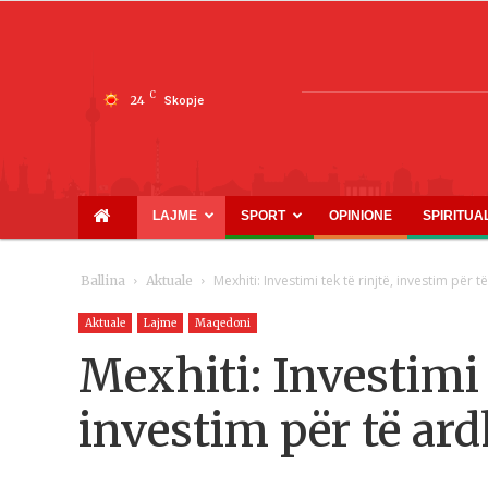
C
24
Skopje
LAJME
SPORT
OPINIONE
SPIRITUA
Mexhiti: Investimi tek të rinjtë, investim për 
Ballina
Aktuale
Aktuale
Lajme
Maqedoni
Mexhiti: Investimi t
investim për të ar