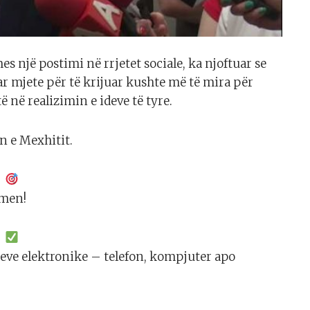
es një postimi në rrjetet sociale, ka njoftuar se
ar mjete për të krijuar kushte më të mira për
ë në realizimin e ideve të tyre.
n e Mexhitit.
hmen!
sjeve elektronike – telefon, kompjuter apo