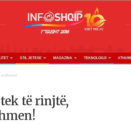
LITET
STIL JETESE
MAGAZINA
TEKNOLOGJI
#THUM
INFOSHQIP.COM
të ardhmen!
ek të rinjtë,
dhmen!