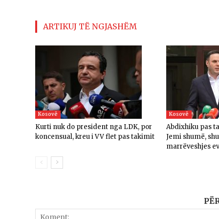
ARTIKUJ TË NGJASHËM
Kosovë
Kosovë
Kurti nuk do president nga LDK, por
Abdixhiku pas t
koncensual, kreu i VV flet pas takimit
Jemi shumë, sh
marrëveshjes e
PË