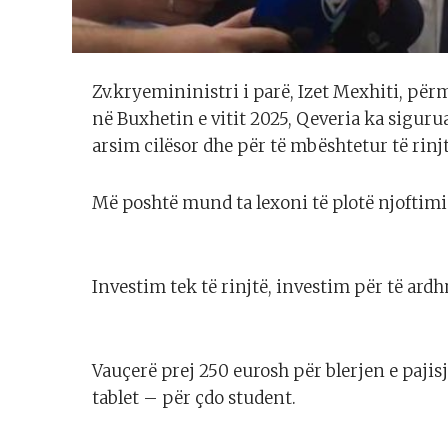
Zv.kryemininistri i parë, Izet Mexhiti, përm
në Buxhetin e vitit 2025, Qeveria ka siguru
arsim cilësor dhe për të mbështetur të rinjt
Më poshtë mund ta lexoni të plotë njoftimi
Investim tek të rinjtë, investim për të ard
Vauçerë prej 250 eurosh për blerjen e paji
tablet – për çdo student.