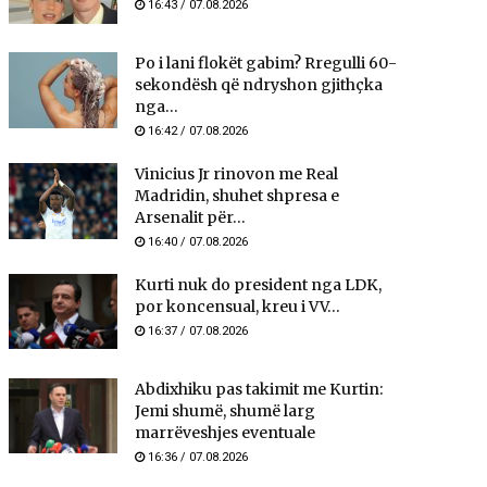
16:43 / 07.08.2026
Po i lani flokët gabim? Rregulli 60-
sekondësh që ndryshon gjithçka
nga...
16:42 / 07.08.2026
Vinicius Jr rinovon me Real
Madridin, shuhet shpresa e
Arsenalit për...
16:40 / 07.08.2026
Kurti nuk do president nga LDK,
por koncensual, kreu i VV...
16:37 / 07.08.2026
Abdixhiku pas takimit me Kurtin:
Jemi shumë, shumë larg
marrëveshjes eventuale
16:36 / 07.08.2026