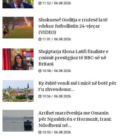
11:52 / 06.08.2026
Shokuese! Goditja e rrufesë la të
vdekur futbollistin 24-vjeçar
(VIDEO)
11:01 / 06.08.2026
Shqiptarja Elona Latifi finaliste e
çmimit prestigjioz të BBC-së në
Britani
10:58 / 06.08.2026
Ky është vendi më i mirë në botë për
t’u zhvendosur...
10:56 / 06.08.2026
Arrihet marrëveshja me Omanin
për Ngushticën e Hormuzit, Irani:
Ndodhemi në...
10:55 / 06.08.2026