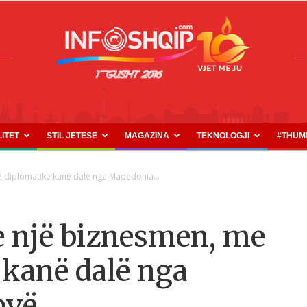
LITET
STIL JETESE
MAGAZINA
TEKNOLOGJI
#THUM
INFOSHQIP.COM
ë diplomatike kanë dalë nga Maqedonia...
e një biznesmen, me
 kanë dalë nga
ovë