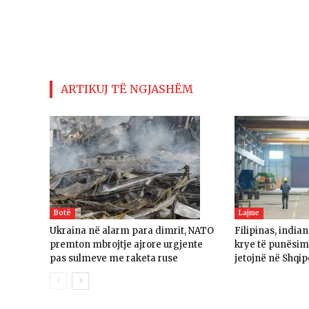
ARTIKUJ TË NGJASHËM
Botë
Lajme
Ukraina në alarm para dimrit, NATO
Filipinas, india
premton mbrojtje ajrore urgjente
krye të punësime
pas sulmeve me raketa ruse
jetojnë në Shqip