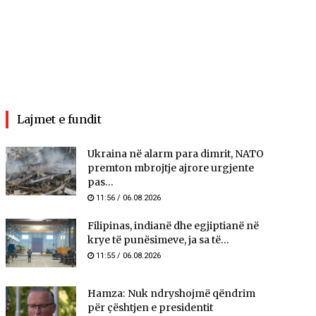
Lajmet e fundit
Ukraina në alarm para dimrit, NATO
premton mbrojtje ajrore urgjente
pas...
11:56 / 06.08.2026
Filipinas, indianë dhe egjiptianë në
krye të punësimeve, ja sa të...
11:55 / 06.08.2026
Hamza: Nuk ndryshojmë qëndrim
për çështjen e presidentit