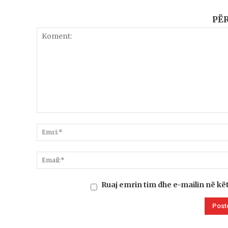
PË
Ruaj emrin tim dhe e-mailin në kë