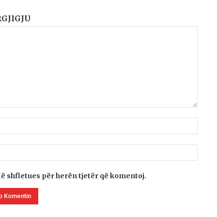
RGJIGJU
të shfletues për herën tjetër që komentoj.