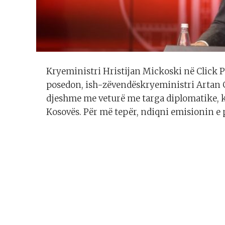
Kryeministri Hristijan Mickoski në Click P
posedon, ish-zëvendëskryeministri Artan G
djeshme me veturë me targa diplomatike, k
Kosovës. Për më tepër, ndiqni emisionin e p