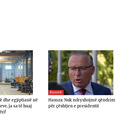
Kosovë
në dhe egjiptianë në
Hamza: Nuk ndryshojmë qëndrim
ve, ja sa të huaj
për çështjen e presidentit
ëri!