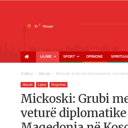
C
35
Skopje
LAJME
SPORT
OPINIONE
SPIRITUA
Mickoski: Grubi me një biznesmen, me vetur
Ballina
Aktuale
Aktuale
Lajme
Maqedoni
Mickoski: Grubi m
veturë diplomatike
Maqedonia në Kos