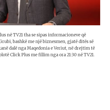
lus në TV21 tha se sipas informacioneve që
rubi, bashkë me një biznesmen, gjatë ditës së
anë dalë nga Maqedonia e Veriut, në drejtim të
lotë Click Plus me fillim nga ora 21:30 në TV21.