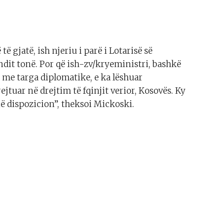
ë gjatë, ish njeriu i parë i Lotarisë së
dit tonë. Por që ish-zv/kryeministri, bashkë
 me targa diplomatike, e ka lëshuar
jtuar në drejtim të fqinjit verior, Kosovës. Ky
në dispozicion”, theksoi Mickoski.