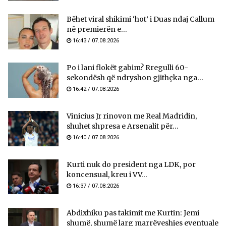
Bëhet viral shikimi ‘hot’ i Duas ndaj Callum
në premierën e...
16:43 / 07.08.2026
Po i lani flokët gabim? Rregulli 60-
sekondësh që ndryshon gjithçka nga...
16:42 / 07.08.2026
Vinicius Jr rinovon me Real Madridin,
shuhet shpresa e Arsenalit për...
16:40 / 07.08.2026
Kurti nuk do president nga LDK, por
koncensual, kreu i VV...
16:37 / 07.08.2026
Abdixhiku pas takimit me Kurtin: Jemi
shumë, shumë larg marrëveshjes eventuale