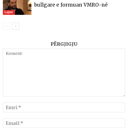
bullgare e formuan VMRO-në
Lajme
PËRGJIGJU