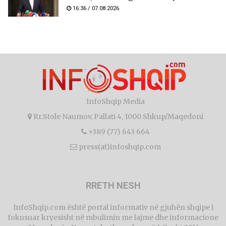
16:36 / 07.08.2026
InfoShqip Media
Rr.Stole Naumov, Pallati 4, 1000 Shkup/Maqedoni
+389 (77) 643 664
press(at)infoshqip.com
RRETH NESH
InfoShqip.com është portal informativ në gjuhën shqipe i
fokusuar kryesisht në mbulimin me lajme dhe informacione