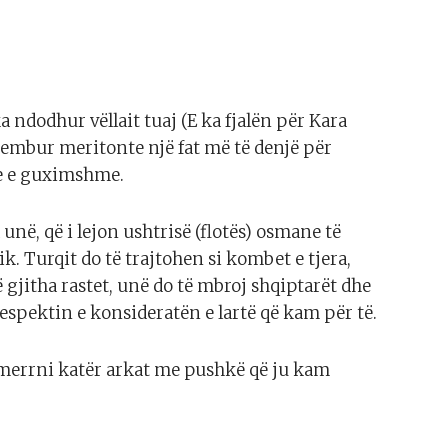
ndodhur vëllait tuaj (E ka fjalën për Kara
rembur meritonte një fat më të denjë për
kje e guximshme.
unë, që i lejon ushtrisë (flotës) osmane të
k. Turqit do të trajtohen si kombet e tjera,
 gjitha rastet, unë do të mbroj shqiptarët dhe
respektin e konsideratën e lartë që kam për të.
ë merrni katër arkat me pushkë që ju kam