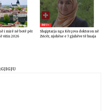
INFO+
ë i mirë në botë për
Shqiptarja nga Kërçova doktoron në
ë vitin 2026
Zvicër, njohëse e 7 gjuhëve të huaja
RGJIGJU