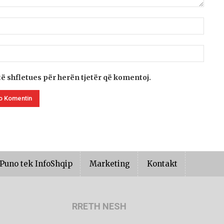
të shfletues për herën tjetër që komentoj.
Puno tek InfoShqip
Marketing
Kontakt
RRETH NESH