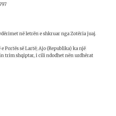
797
ërimet në letrën e shkruar nga Zotëria juaj.
e Portës së Lartë; Ajo (Republika) ka një
n trim shqiptar, i cili ndodhet nën urdhërat