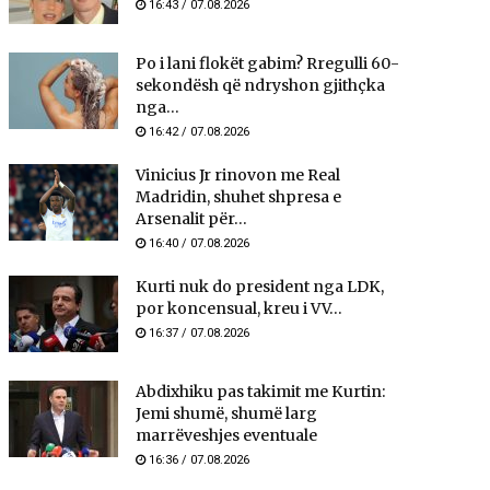
16:43 / 07.08.2026
Po i lani flokët gabim? Rregulli 60-
sekondësh që ndryshon gjithçka
nga...
16:42 / 07.08.2026
Vinicius Jr rinovon me Real
Madridin, shuhet shpresa e
Arsenalit për...
16:40 / 07.08.2026
Kurti nuk do president nga LDK,
por koncensual, kreu i VV...
16:37 / 07.08.2026
Abdixhiku pas takimit me Kurtin:
Jemi shumë, shumë larg
marrëveshjes eventuale
16:36 / 07.08.2026