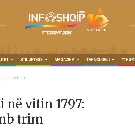
LITET
STIL JETESE
MAGAZINA
TEKNOLOGJI
#THUM
INFOSHQIP.COM
t janë komb trim
 në vitin 1797:
mb trim