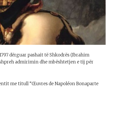
 1797 dërguar pashait të Shkodrës (Ibrahim
 shpreh admirimin dhe mbështetjen e tij për
ntit me titull “Œuvres de Napoléon Bonaparte