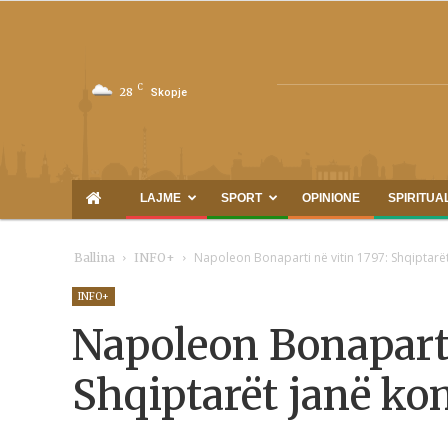
C
28
Skopje
LAJME
SPORT
OPINIONE
SPIRITUA
Napoleon Bonaparti në vitin 1797: Shqiptarë
Ballina
INFO+
INFO+
Napoleon Bonaparti
Shqiptarët janë ko