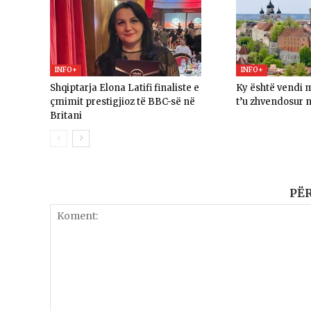
INFO+
INFO+
Shqiptarja Elona Latifi finaliste e
Ky është vendi m
çmimit prestigjioz të BBC-së në
t’u zhvendosur n
Britani
PË