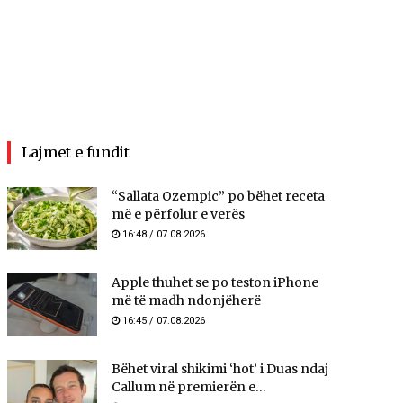
Lajmet e fundit
“Sallata Ozempic” po bëhet receta
më e përfolur e verës
16:48 / 07.08.2026
Apple thuhet se po teston iPhone
më të madh ndonjëherë
16:45 / 07.08.2026
Bëhet viral shikimi ‘hot’ i Duas ndaj
Callum në premierën e...