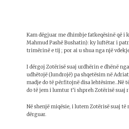
Kam dëgjuar me dhimbje fatkeqësinë që i ka 
Mahmud Pashë Bushatin): ky luftëtar i pat
trimërinë e tij ; por ai u shua nga një vde
I dërgoj Zotërisë suaj urdhërin e dhënë nga 
udhëtojë (lundrojë) pa shqetësim në Adriati
madje do të përfitojnë disa lehtësime…Në të
do të jem i lumtur t’i shpreh Zotërisë suaj 
Në shenjë miqësie, i lutem Zotërisë suaj t
dërguar.