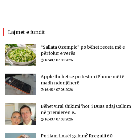
Lajmet e fundit
“Sallata Ozempic” po bëhet receta më e
përfolur e verës
16:48 / 07.08.2026
Apple thuhet se po teston iPhone më të
madh ndonjëherë
16:45 / 07.08.2026
Bëhet viral shikimi ‘hot’ i Duas ndaj Callum
në premierën e...
16:43 / 07.08.2026
Po i lani flokët gabim? Rregulli 60-