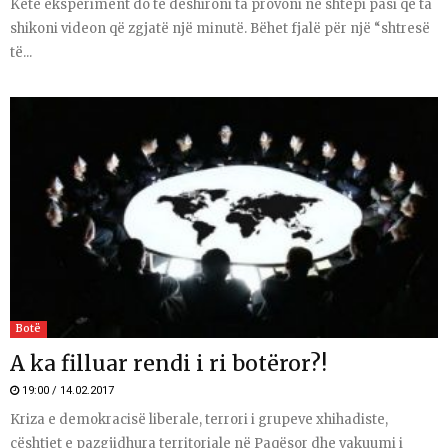
Këtë eksperiment do të dëshironi ta provoni në shtëpi pasi që ta
shikoni videon që zgjatë një minutë. Bëhet fjalë për një “shtresë
të...
Botë
A ka filluar rendi i ri botëror?!
19:00 / 14.02.2017
Kriza e demokracisë liberale, terrori i grupeve xhihadiste,
çështjet e pazgjidhura territoriale në Paqësor dhe vakuumi i