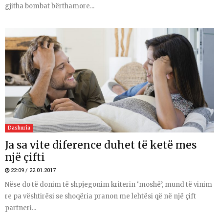
gjitha bombat bërthamore...
Dashuria
Ja sa vite diference duhet të ketë mes
një çifti
22:09 / 22.01.2017
Nëse do të donim të shpjegonim kriterin ‘moshë’, mund të vinim
re pa vështirësi se shoqëria pranon me lehtësi që në një çift
partneri...