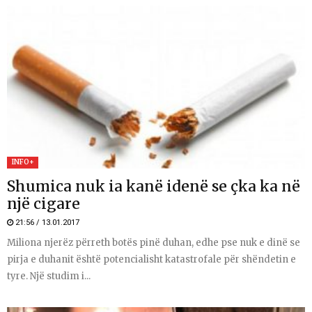
INFO+
Shumica nuk ia kanë idenë se çka ka në
një cigare
21:56 / 13.01.2017
Miliona njerëz përreth botës pinë duhan, edhe pse nuk e dinë se
pirja e duhanit është potencialisht katastrofale për shëndetin e
tyre. Një studim i...