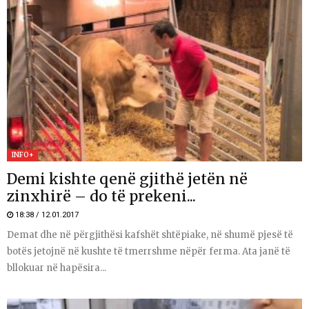
INFO+
Demi kishte qenë gjithë jetën në
zinxhirë – do të prekeni...
18:38 / 12.01.2017
Demat dhe në përgjithësi kafshët shtëpiake, në shumë pjesë të
botës jetojnë në kushte të tmerrshme nëpër ferma. Ata janë të
bllokuar në hapësira...