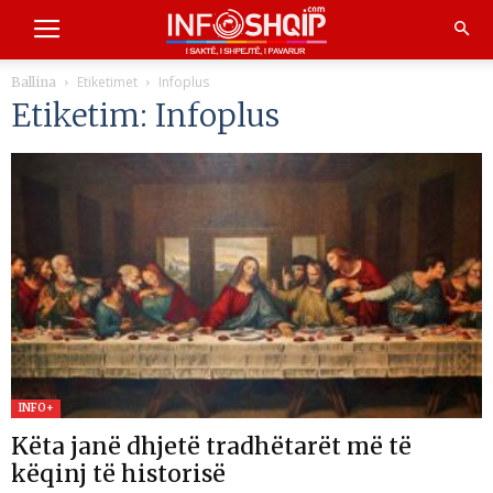
Etiketimet
Infoplus
Ballina
Etiketim: Infoplus
INFO+
Këta janë dhjetë tradhëtarët më të
këqinj të historisë