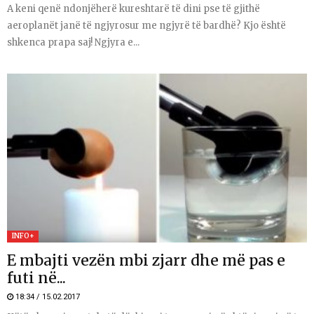
A keni qenë ndonjëherë kureshtarë të dini pse të gjithë
aeroplanët janë të ngjyrosur me ngjyrë të bardhë? Kjo është
shkenca prapa saj! Ngjyra e...
INFO+
E mbajti vezën mbi zjarr dhe më pas e
futi në...
18:34 / 15.02.2017