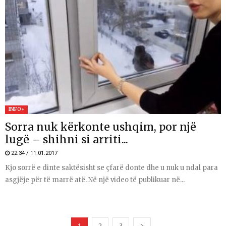
INFO+
Sorra nuk kërkonte ushqim, por një
lugë – shihni si arriti...
22:34 / 11.01.2017
Kjo sorrë e dinte saktësisht se çfarë donte dhe u nuk u ndal para
asgjëje për të marrë atë. Në një video të publikuar në...
1
2
3