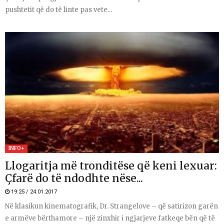
pushtetit që do të linte pas vete...
INFO+
Llogaritja më tronditëse që keni lexuar:
Çfarë do të ndodhte nëse...
19:25 / 24.01.2017
Në klasikun kinematografik, Dr. Strangelove – që satirizon garën
e armëve bërthamore – një zinxhir i ngjarjeve fatkeqe bën që të