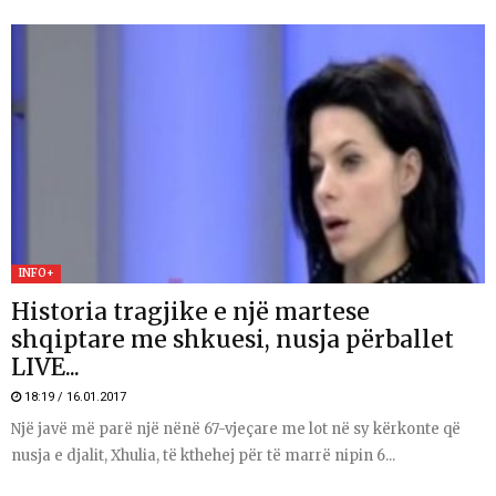
INFO+
Historia tragjike e një martese
shqiptare me shkuesi, nusja përballet
LIVE...
18:19 / 16.01.2017
Një javë më parë një nënë 67-vjeçare me lot në sy kërkonte që
nusja e djalit, Xhulia, të kthehej për të marrë nipin 6...