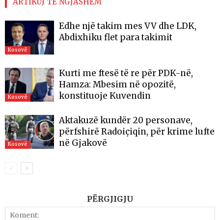
ARTIKUJ TË NGJASHËM
Edhe një takim mes VV dhe LDK,
Abdixhiku flet para takimit
Kosovë
Kurti me ftesë të re për PDK-në,
Hamza: Mbesim në opozitë,
konstituoje Kuvendin
Kosovë
Aktakuzë kundër 20 personave,
përfshirë Radoiçiqin, për krime lufte
në Gjakovë
Kosovë
PËRGJIGJU