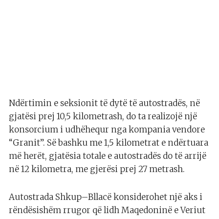
Ndërtimin e seksionit të dytë të autostradës, në
gjatësi prej 10,5 kilometrash, do ta realizojë një
konsorcium i udhëhequr nga kompania vendore
“Granit”. Së bashku me 1,5 kilometrat e ndërtuara
më herët, gjatësia totale e autostradës do të arrijë
në 12 kilometra, me gjerësi prej 27 metrash.
Autostrada Shkup–Bllacë konsiderohet një aks i
rëndësishëm rrugor që lidh Maqedoninë e Veriut