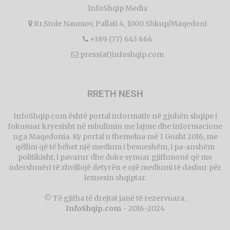
InfoShqip Media
Rr.Stole Naumov, Pallati 4, 1000 Shkup/Maqedoni
+389 (77) 643 664
press(at)infoshqip.com
RRETH NESH
InfoShqip.com është portal informativ në gjuhën shqipe i
fokusuar kryesisht në mbulimin me lajme dhe informacione
nga Maqedonia. Ky portal u themelua më 1 Gusht 2016, me
qëllim që të bëhet një medium i besueshëm, i pa-anshëm
politikisht, i pavarur dhe duke synuar gjithmonë që me
ndershmëri të zhvillojë detyrën e një mediumi të dashur për
lexuesin shqiptar.
© Të gjitha të drejtat janë të rezervuara.
InfoShqip.com
- 2016-2024