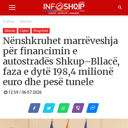
Ballina
Aktuale
Aktuale
Lajme
Maqedoni
Nënshkruhet marrëveshja
për financimin e
autostradës Shkup–Bllacë,
faza e dytë 198,4 milionë
euro dhe pesë tunele
12:59 / 06.07.2026