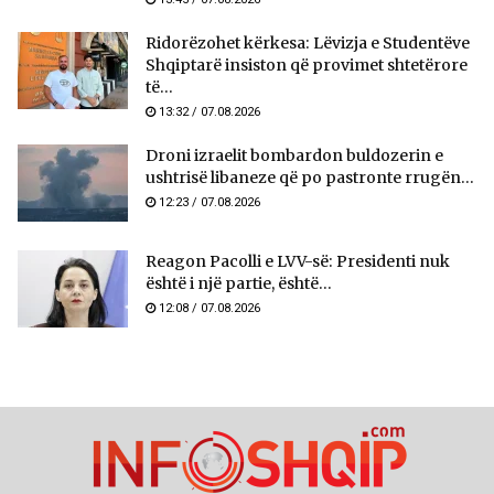
Ridorëzohet kërkesa: Lëvizja e Studentëve
Shqiptarë insiston që provimet shtetërore
të...
13:32 / 07.08.2026
Droni izraelit bombardon buldozerin e
ushtrisë libaneze që po pastronte rrugën...
12:23 / 07.08.2026
Reagon Pacolli e LVV-së: Presidenti nuk
është i një partie, është...
12:08 / 07.08.2026