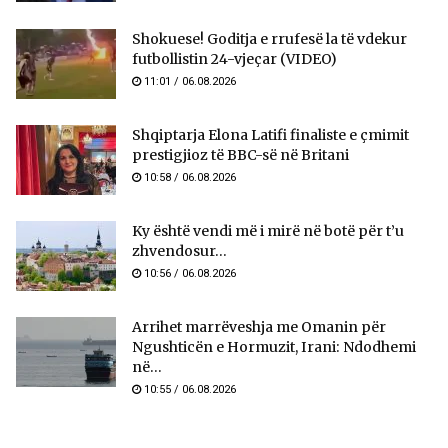
Shokuese! Goditja e rrufesë la të vdekur
futbollistin 24-vjeçar (VIDEO)
11:01 / 06.08.2026
Shqiptarja Elona Latifi finaliste e çmimit
prestigjioz të BBC-së në Britani
10:58 / 06.08.2026
Ky është vendi më i mirë në botë për t’u
zhvendosur...
10:56 / 06.08.2026
Arrihet marrëveshja me Omanin për
Ngushticën e Hormuzit, Irani: Ndodhemi
në...
10:55 / 06.08.2026