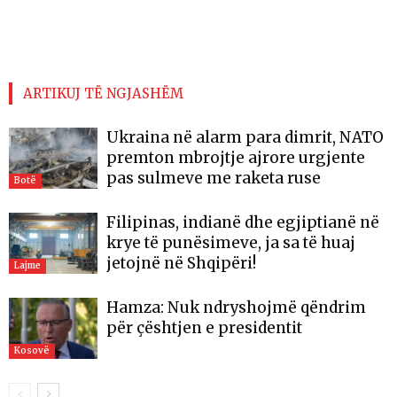
ARTIKUJ TË NGJASHËM
Ukraina në alarm para dimrit, NATO
premton mbrojtje ajrore urgjente
pas sulmeve me raketa ruse
Botë
Filipinas, indianë dhe egjiptianë në
krye të punësimeve, ja sa të huaj
jetojnë në Shqipëri!
Lajme
Hamza: Nuk ndryshojmë qëndrim
për çështjen e presidentit
Kosovë