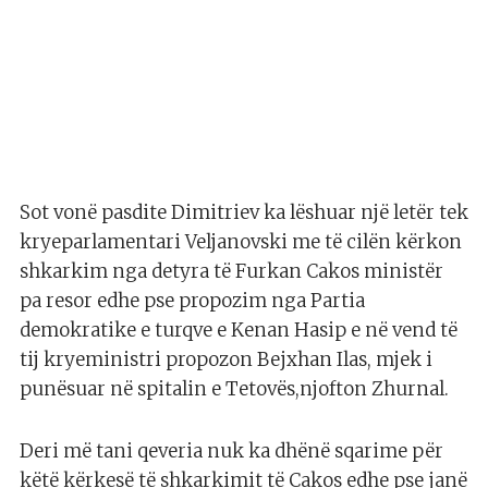
Sot vonë pasdite Dimitriev ka lëshuar një letër tek
kryeparlamentari Veljanovski me të cilën kërkon
shkarkim nga detyra të Furkan Cakos ministër
pa resor edhe pse propozim nga Partia
demokratike e turqve e Kenan Hasip e në vend të
tij kryeministri propozon Bejxhan Ilas, mjek i
punësuar në spitalin e Tetovës,njofton Zhurnal.
Deri më tani qeveria nuk ka dhënë sqarime për
këtë kërkesë të shkarkimit të Cakos edhe pse janë