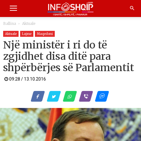
Ballina
Aktuale
Aktuale
Lajme
Maqedoni
Një ministër i ri do të
zgjidhet disa ditë para
shpërbërjes së Parlamentit
09:28 / 13.10.2016