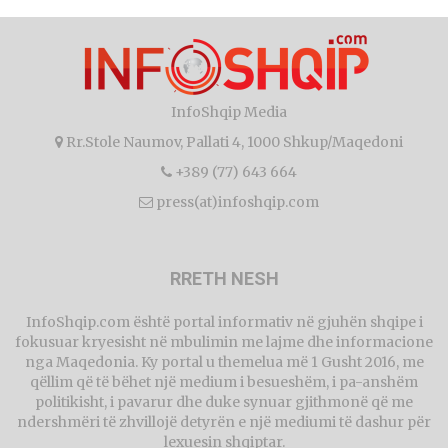
InfoShqip Media
Rr.Stole Naumov, Pallati 4, 1000 Shkup/Maqedoni
+389 (77) 643 664
press(at)infoshqip.com
RRETH NESH
InfoShqip.com është portal informativ në gjuhën shqipe i
fokusuar kryesisht në mbulimin me lajme dhe informacione
nga Maqedonia. Ky portal u themelua më 1 Gusht 2016, me
qëllim që të bëhet një medium i besueshëm, i pa-anshëm
politikisht, i pavarur dhe duke synuar gjithmonë që me
ndershmëri të zhvillojë detyrën e një mediumi të dashur për
lexuesin shqiptar.