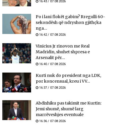
16:43 / 07.08.2026
Po i lani flokët gabim? Rregulli 60-
sekondësh që ndryshon gjithçka
nga...
16:42 / 07.08.2026
Vinicius Jr rinovon me Real
Madridin, shuhet shpresa e
Arsenalit për...
16:40 / 07.08.2026
Kurti nuk do president nga LDK,
por koncensual, kreu i VV...
16:37 / 07.08.2026
Abdixhiku pas takimit me Kurtin:
Jemi shumë, shumë larg
marrëveshjes eventuale
16:36 / 07.08.2026