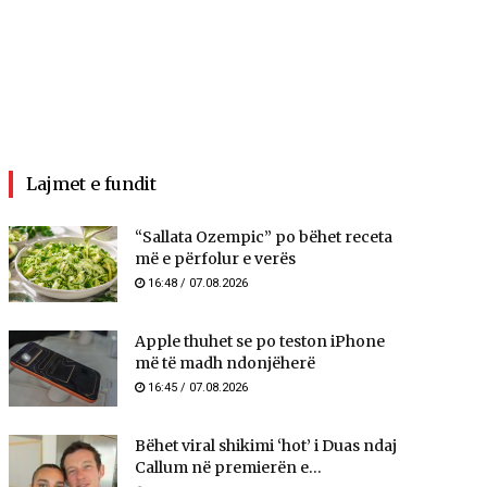
Lajmet e fundit
“Sallata Ozempic” po bëhet receta
më e përfolur e verës
16:48 / 07.08.2026
Apple thuhet se po teston iPhone
më të madh ndonjëherë
16:45 / 07.08.2026
Bëhet viral shikimi ‘hot’ i Duas ndaj
Callum në premierën e...