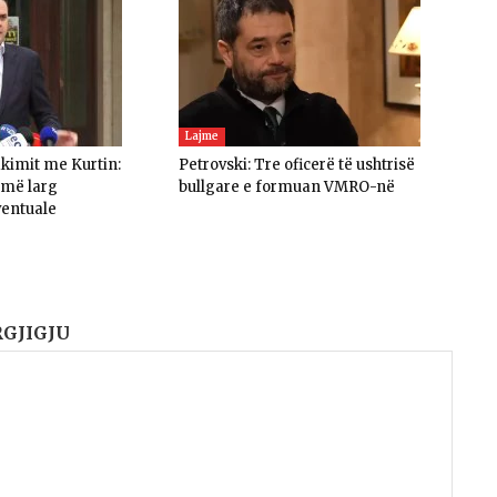
Lajme
akimit me Kurtin:
Petrovski: Tre oficerë të ushtrisë
umë larg
bullgare e formuan VMRO-në
ventuale
RGJIGJU