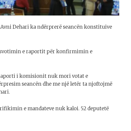
, Avni Dehari ka ndërprerë seancën konstituive
osvotimin e raportit për konfirmimin e
raporti i komisionit nuk mori votat e
rpresim seancën dhe me një letër ta njoftojmë
hari.
rifikimin e mandateve nuk kaloi. 52 deputetë