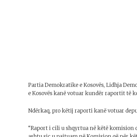
Partia Demokratike e Kosovës, Lidhja Dem
e Kosovës kanë votuar kundër raportit të 
Ndërkaq, pro këtij raporti kanë votuar depu
“Raport i cili u shqyrtua në këtë komision
ashtu siç u pajtuam në Komision që për kë