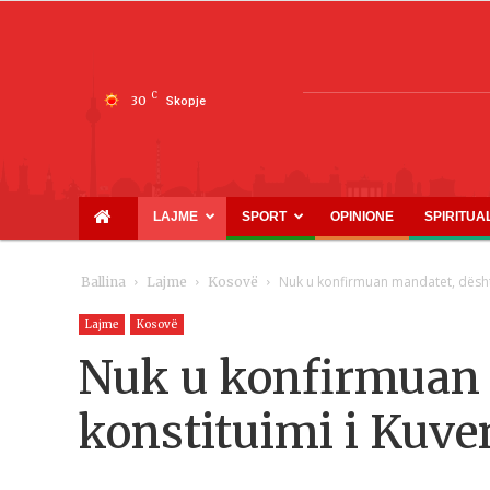
C
30
Skopje
LAJME
SPORT
OPINIONE
SPIRITUA
Nuk u konfirmuan mandatet, dësht
Ballina
Lajme
Kosovë
Lajme
Kosovë
Nuk u konfirmuan 
konstituimi i Kuve