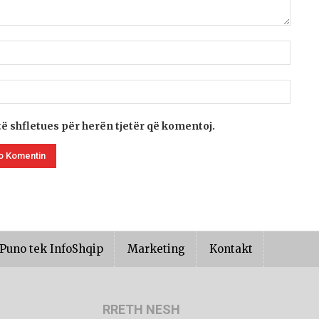
të shfletues për herën tjetër që komentoj.
Puno tek InfoShqip
Marketing
Kontakt
RRETH NESH