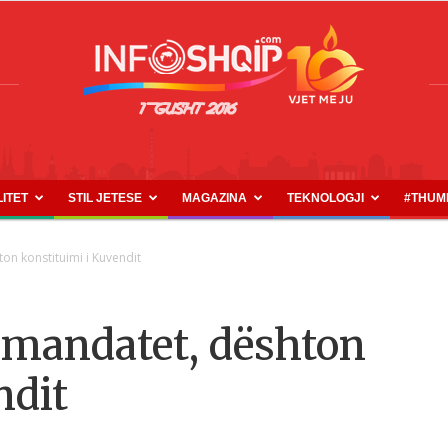
LITET
STIL JETESE
MAGAZINA
TEKNOLOGJI
#THUM
INFOSHQIP.COM
on konstituimi i Kuvendit
mandatet, dështon
ndit