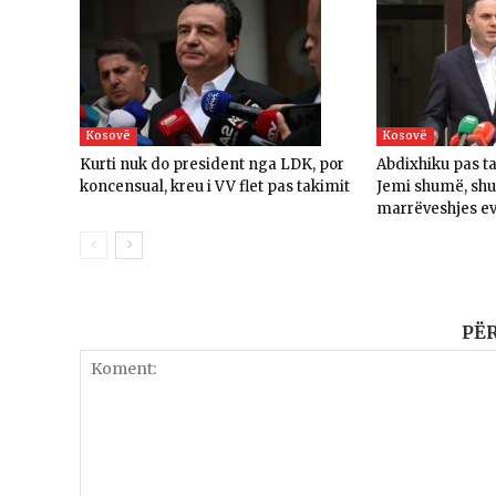
Kosovë
Kosovë
Kurti nuk do president nga LDK, por
Abdixhiku pas t
koncensual, kreu i VV flet pas takimit
Jemi shumë, sh
marrëveshjes e
PË