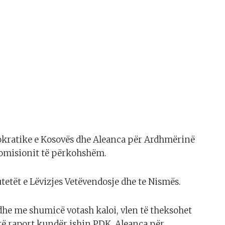
okratike e Kosovës dhe Aleanca për Ardhmërinë
komisionit të përkohshëm.
tetët e Lëvizjes Vetëvendosje dhe te Nismës.
 dhe me shumicë votash kaloi, vlen të theksohet
të raport kundër ishin PDK, Aleanca për