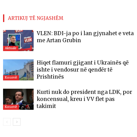
ARTIKUJ TË NGJASHËM
VLEN: BDI-ja po i lan gjynahet e veta
me Artan Grubin
Aktuale
Hiqet flamuri gjigant i Ukrainës që
ishte i vendosur në qendër të
Prishtinës
Kosovë
Kurti nuk do president nga LDK, por
koncensual, kreu i VV flet pas
takimit
Kosovë