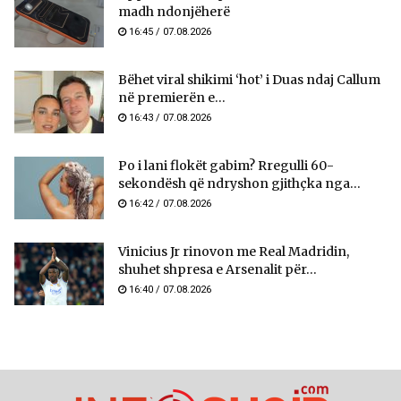
madh ndonjëherë
16:45 / 07.08.2026
Bëhet viral shikimi ‘hot’ i Duas ndaj Callum
në premierën e...
16:43 / 07.08.2026
Po i lani flokët gabim? Rregulli 60-
sekondësh që ndryshon gjithçka nga...
16:42 / 07.08.2026
Vinicius Jr rinovon me Real Madridin,
shuhet shpresa e Arsenalit për...
16:40 / 07.08.2026