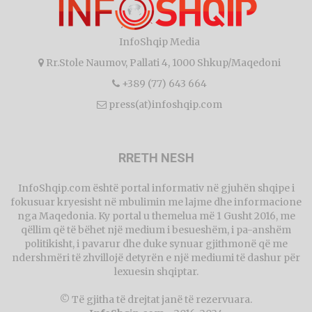
InfoShqip Media
Rr.Stole Naumov, Pallati 4, 1000 Shkup/Maqedoni
+389 (77) 643 664
press(at)infoshqip.com
RRETH NESH
InfoShqip.com është portal informativ në gjuhën shqipe i
fokusuar kryesisht në mbulimin me lajme dhe informacione
nga Maqedonia. Ky portal u themelua më 1 Gusht 2016, me
qëllim që të bëhet një medium i besueshëm, i pa-anshëm
politikisht, i pavarur dhe duke synuar gjithmonë që me
ndershmëri të zhvillojë detyrën e një mediumi të dashur për
lexuesin shqiptar.
© Të gjitha të drejtat janë të rezervuara.