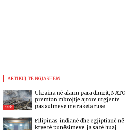
ARTIKUJ TË NGJASHËM
Ukraina në alarm para dimrit, NATO
premton mbrojtje ajrore urgjente
pas sulmeve me raketa ruse
Botë
Filipinas, indianë dhe egjiptianë në
krye të punësimeve, ja sa të huaj