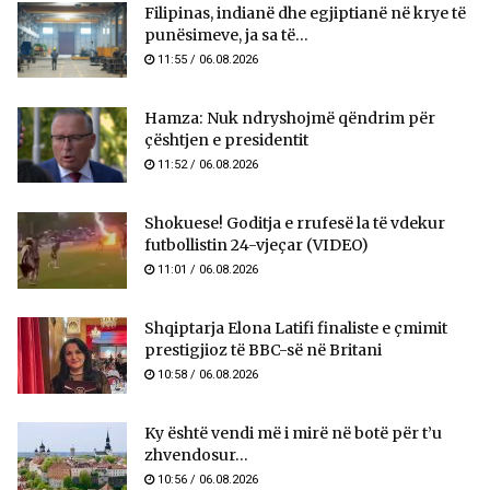
Filipinas, indianë dhe egjiptianë në krye të
punësimeve, ja sa të...
11:55 / 06.08.2026
Hamza: Nuk ndryshojmë qëndrim për
çështjen e presidentit
11:52 / 06.08.2026
Shokuese! Goditja e rrufesë la të vdekur
futbollistin 24-vjeçar (VIDEO)
11:01 / 06.08.2026
Shqiptarja Elona Latifi finaliste e çmimit
prestigjioz të BBC-së në Britani
10:58 / 06.08.2026
Ky është vendi më i mirë në botë për t’u
zhvendosur...
10:56 / 06.08.2026