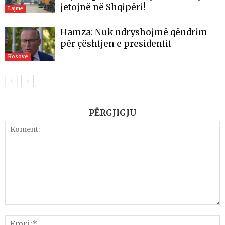
jetojnë në Shqipëri!
Lajme
Hamza: Nuk ndryshojmë qëndrim
për çështjen e presidentit
Kosovë
PËRGJIGJU