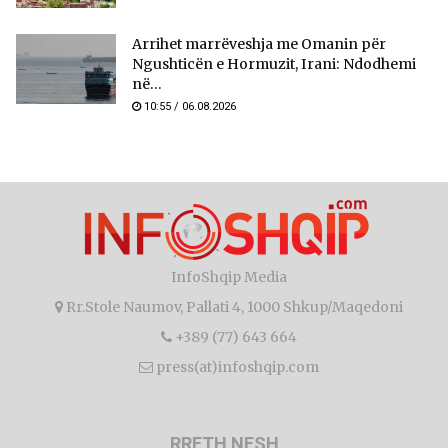
Arrihet marrëveshja me Omanin për
Ngushticën e Hormuzit, Irani: Ndodhemi
në...
10:55 / 06.08.2026
InfoShqip Media
Rr.Stole Naumov, Pallati 4, 1000 Shkup/Maqedoni
+389 (77) 643 664
press(at)infoshqip.com
RRETH NESH