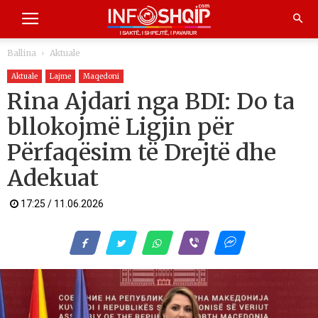
Ballina
Aktuale
Aktuale
Lajme
Maqedoni
Rina Ajdari nga BDI: Do ta
bllokojmë Ligjin për
Përfaqësim të Drejtë dhe
Adekuat
17:25 / 11.06.2026