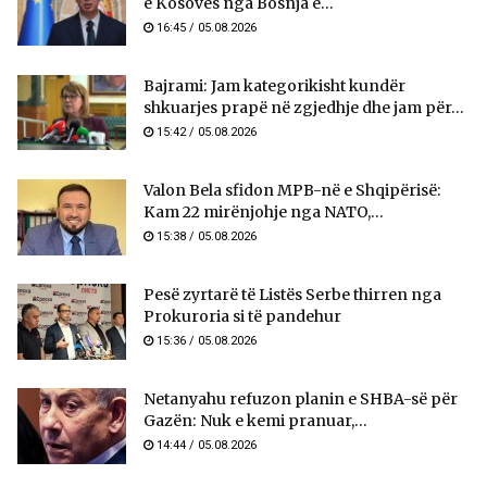
e Kosovës nga Bosnja e...
16:45 / 05.08.2026
Bajrami: Jam kategorikisht kundër
shkuarjes prapë në zgjedhje dhe jam për...
15:42 / 05.08.2026
Valon Bela sfidon MPB-në e Shqipërisë:
Kam 22 mirënjohje nga NATO,...
15:38 / 05.08.2026
Pesë zyrtarë të Listës Serbe thirren nga
Prokuroria si të pandehur
15:36 / 05.08.2026
Netanyahu refuzon planin e SHBA-së për
Gazën: Nuk e kemi pranuar,...
14:44 / 05.08.2026