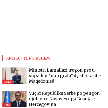
ARTIKUJ TË NGJASHËM
Ministri Lamallari tregon pse u
shpallën “non grata” dy shtetasit e
Maqedonisë
Lajme
Vuçiç: Republika Serbe po pengon
njohjen e Kosovës nga Bosnja e
Hercegovina
Botë