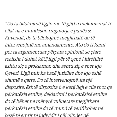
“Do ta bllokojmë ligjin me të gjitha mekanizmat të
cilat na e mundëson rregulorja e punës së
Kuvendit, do ta bllokojmë megjithatë do të
intervenojmë me amandamente. Ato do ti kemi
për ta argumentuar përpara opinionit se çfarë
realisht I duhet këtij ligji për të qenë I kirëfilltë
ashtu siç e proklamon dhe ashtu siç e shet kjo
Qeveri. Ligji nuk ka bazë juridike dhe kjo ëshë
shumë e qartë. Do të intervenojmë..ka një
dispozitë, është dispozita 6 e këtij ligji e cila thot që
përkatësia etnike, deklarimi I përkatësisë etnike
do të bëhet në mënyrë vullnetare megjithatë
përkatësia etnike do të mund të verifikohet në
bazë të emrit të individit I cili gjindet në