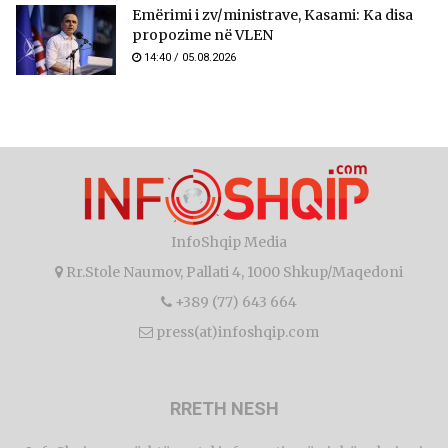
Emërimi i zv/ministrave, Kasami: Ka disa
propozime në VLEN
14:40 / 05.08.2026
InfoShqip Media
Rr.Stole Naumov, Pallati 4, 1000 Shkup/Maqedoni
+389 (77) 643 664
press(at)infoshqip.com
RRETH NESH