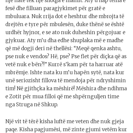
një natë tek një shoqja e mamit. Aty u hap tema e
fesë dhe filluan paragjykimet për gratë e
mbuluara. Nuk rrija dot e heshtur dhe mbrojta të
drejtën e tyre për mbulesën, duke thënë se është
urdhër hyjnor, e se ato nuk duheshin përgojuar e
gjykuar. Aty m’u dha edhe shuplaka më e madhe
që më dogji deri në thellësi: “Meqë qenka ashtu,
pse nuk e vendos? Hë, pse? Pse flet për diçka që as
vetë nuk e bën?!” Kurrë s’kam për ta harruar atë
mbrëmje. Ishte nata ku m’u hapën sytë, nata kur
unë seriozisht fillova të mendoja për ndryshimin
tim! Në gjithçka ka mëshirë! Mëshira dhe ndihma
e Zotit për mua filloi që me shpërnguljen time
nga Struga në Shkup.
Një vit të tërë kisha luftë me veten dhe nuk gjeja
paqe. Kisha pagjumësi, më zinte gjumi vetëm kur