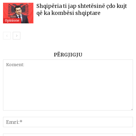
Shqipëria ti jap shtetësinë çdo kujt
që ka kombësi shqiptare
Opinione
PËRGJIGJU