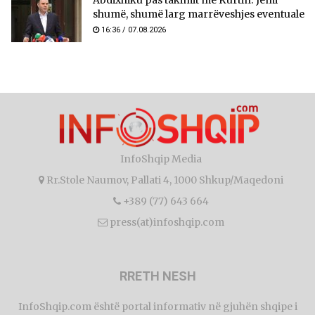
shumë, shumë larg marrëveshjes eventuale
16:36 / 07.08.2026
InfoShqip Media
Rr.Stole Naumov, Pallati 4, 1000 Shkup/Maqedoni
+389 (77) 643 664
press(at)infoshqip.com
RRETH NESH
InfoShqip.com është portal informativ në gjuhën shqipe i