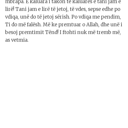
mbrapa. E kaluara i takon të kaluarës e tani jam e
lirë! Tani jam e lirë të jetoj, të vdes, sepse edhe po
vdiqa, unë do të jetoj sërish. Po vdiqa me pendim,
Ti do më falësh. Më ke premtuar o Allah, dhe unë i
besoj premtimit Tënd! I ftohti nuk më tremb më,
as vetmia.