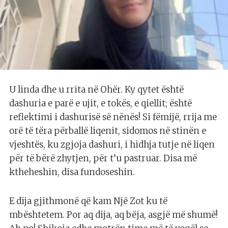
U linda dhe u rrita në Ohër. Ky qytet është
dashuria e parë e ujit, e tokës, e qiellit; është
reflektimi i dashurisë së nënës! Si fëmijë, rrija me
orë të tëra përballë liqenit, sidomos në stinën e
vjeshtës, ku zgjoja dashuri, i hidhja tutje në liqen
për të bërë zhytjen, për t’u pastruar. Disa më
ktheheshin, disa fundoseshin.
E dija gjithmonë që kam Një Zot ku të
mbështetem. Por aq dija, aq bëja, asgjë më shumë!