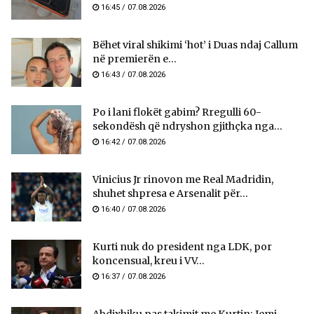
16:45 / 07.08.2026
Bëhet viral shikimi ‘hot’ i Duas ndaj Callum
në premierën e...
16:43 / 07.08.2026
Po i lani flokët gabim? Rregulli 60-
sekondësh që ndryshon gjithçka nga...
16:42 / 07.08.2026
Vinicius Jr rinovon me Real Madridin,
shuhet shpresa e Arsenalit për...
16:40 / 07.08.2026
Kurti nuk do president nga LDK, por
koncensual, kreu i VV...
16:37 / 07.08.2026
Abdixhiku pas takimit me Kurtin: Jemi