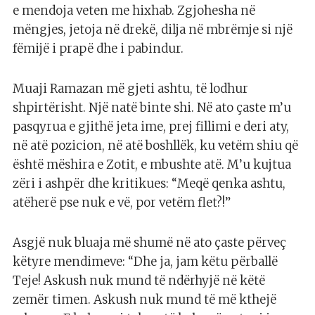
e mendoja veten me hixhab. Zgjohesha në
mëngjes, jetoja në drekë, dilja në mbrëmje si një
fëmijë i prapë dhe i pabindur.
Muaji Ramazan më gjeti ashtu, të lodhur
shpirtërisht. Një natë binte shi. Në ato çaste m’u
pasqyrua e gjithë jeta ime, prej fillimi e deri aty,
në atë pozicion, në atë boshllëk, ku vetëm shiu që
është mëshira e Zotit, e mbushte atë. M’u kujtua
zëri i ashpër dhe kritikues: “Meqë qenka ashtu,
atëherë pse nuk e vë, por vetëm flet?!”
Asgjë nuk bluaja më shumë në ato çaste përveç
këtyre mendimeve: “Dhe ja, jam këtu përballë
Teje! Askush nuk mund të ndërhyjë në këtë
zemër timen. Askush nuk mund të më kthejë