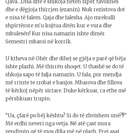
Qava…Disa ditë e shikoja fletën sipër tavolinës
dhe e dëgjoja thirrjen (ezanin). Nuk rezistova dot
e nisa të falem. Qaja dhe falesha. Ajo mrekulli
shpirtërore m’u kujtua ditën kur e vura dhe
mbulesën! Kur nisa namazin ishte dimër.
Semestri mbaroi në korrik.
U ktheva në Ohër dhe dihej se gjëja e parë që bëja
ishte plazhi. Më thirrën shoqet. U thashë se do të
shkoja sapo të falja namazin. U fala, por mendja
më rrinte te rrobat e banjos. Mbarova dhe fillova
të kërkoj nëpër sirtare. Duke kërkuar, ca ethe më
përshkuan trupin.
“Ua, çfarë po bëj kështu? Si do të zhvishem unë?!!”
Më erdhi neveri nga vetja. Në atë çast mora
vendimin që të mos dilja më në plazh. Prej asaj