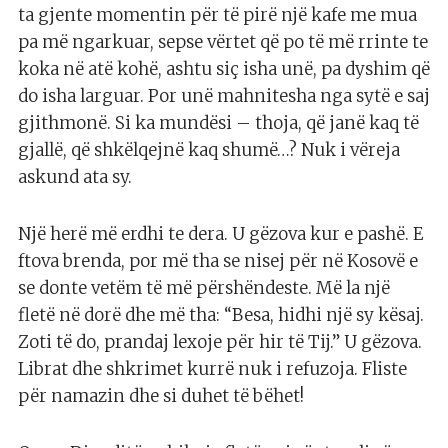
ta gjente momentin për të pirë një kafe me mua
pa më ngarkuar, sepse vërtet që po të më rrinte te
koka në atë kohë, ashtu siç isha unë, pa dyshim që
do isha larguar. Por unë mahnitesha nga sytë e saj
gjithmonë. Si ka mundësi – thoja, që janë kaq të
gjallë, që shkëlqejnë kaq shumë…? Nuk i vëreja
askund ata sy.
Një herë më erdhi te dera. U gëzova kur e pashë. E
ftova brenda, por më tha se nisej për në Kosovë e
se donte vetëm të më përshëndeste. Më la një
fletë në dorë dhe më tha: “Besa, hidhi një sy kësaj.
Zoti të do, prandaj lexoje për hir të Tij.” U gëzova.
Librat dhe shkrimet kurrë nuk i refuzoja. Fliste
për namazin dhe si duhet të bëhet!