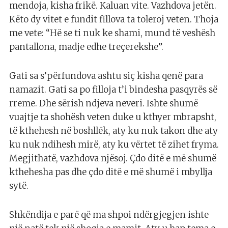
mendoja, kisha frikë. Kaluan vite. Vazhdova jetën.
Këto dy vitet e fundit fillova ta toleroj veten. Thoja
me vete: “Hë se ti nuk ke shami, mund të veshësh
pantallona, madje edhe treçerekshe”.
Gati sa s’përfundova ashtu siç kisha qenë para
namazit. Gati sa po filloja t’i bindesha pasqyrës së
rreme. Dhe sërish ndjeva neveri. Ishte shumë
vuajtje ta shohësh veten duke u kthyer mbrapsht,
të kthehesh në boshllëk, aty ku nuk takon dhe aty
ku nuk ndihesh mirë, aty ku vërtet të zihet fryma.
Megjithatë, vazhdova njësoj. Çdo ditë e më shumë
kthehesha pas dhe çdo ditë e më shumë i mbyllja
sytë.
Shkëndija e parë që ma shpoi ndërgjegjen ishte