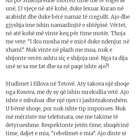
Ah po! Shikoja edhe motrën time më të vogël se
unë, 13 vjeçe në atë kohë, duke lexuar Kuran në
arabisht dhe duke bërë namaz të rregullt. Ajo dhe
gjyshja ime ishin namazlinjtë e shtëpisë. Vërtet,
në atë kohë më vinte keq për time motër. Thoja
me vete: “I iku mosha më e mirë duke ndenjur në
xhami”. Nuk vinte në plazh me mua, nuk e
shijonte verën ashtu siç e shijoja unë. Nga ta dija
unë se sa me fat dhe sa në paqe ishte ajo?!
Studimet i fillova në Tetovë. Aty takova një shoqe
nga Kosova, me dy sy që ishin mrekullia vetë. Ajo
ishte e mbuluar dhe një njeri i jashtëzakonshëm.
U bëmë shoqe, por nuk ishte tip imponues. Nuk
më mërziste me telefonata, ose me takime të
detyrueshme. Respektonte jetën time, shoqërinë
time, daljet e mia, “rebelimet e mia”. Ajo dinte si