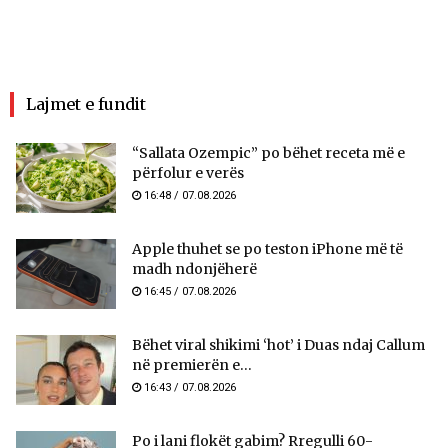
Lajmet e fundit
“Sallata Ozempic” po bëhet receta më e
përfolur e verës
16:48 / 07.08.2026
Apple thuhet se po teston iPhone më të
madh ndonjëherë
16:45 / 07.08.2026
Bëhet viral shikimi ‘hot’ i Duas ndaj Callum
në premierën e...
16:43 / 07.08.2026
Po i lani flokët gabim? Rregulli 60-