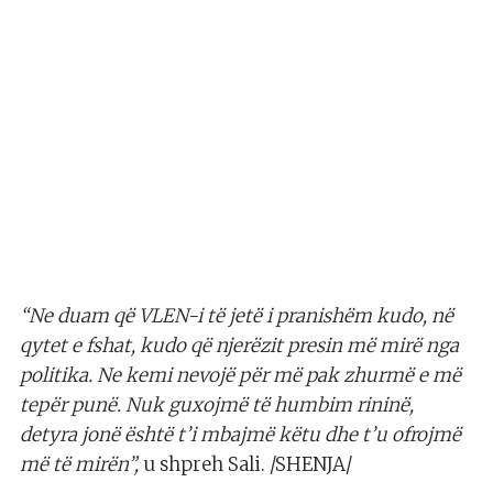
“Ne duam që VLEN-i të jetë i pranishëm kudo, në
qytet e fshat, kudo që njerëzit presin më mirë nga
politika. Ne kemi nevojë për më pak zhurmë e më
tepër punë. Nuk guxojmë të humbim rininë,
detyra jonë është t’i mbajmë këtu dhe t’u ofrojmë
më të mirën”,
u shpreh Sali. /SHENJA/