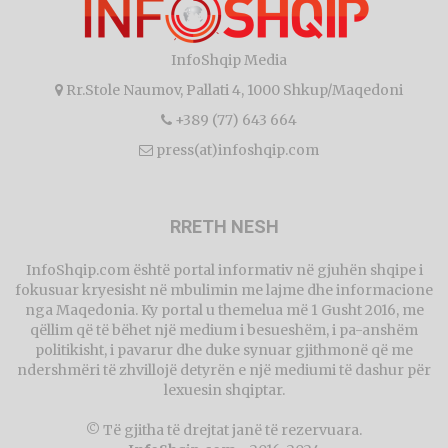
InfoShqip Media
Rr.Stole Naumov, Pallati 4, 1000 Shkup/Maqedoni
+389 (77) 643 664
press(at)infoshqip.com
RRETH NESH
InfoShqip.com është portal informativ në gjuhën shqipe i
fokusuar kryesisht në mbulimin me lajme dhe informacione
nga Maqedonia. Ky portal u themelua më 1 Gusht 2016, me
qëllim që të bëhet një medium i besueshëm, i pa-anshëm
politikisht, i pavarur dhe duke synuar gjithmonë që me
ndershmëri të zhvillojë detyrën e një mediumi të dashur për
lexuesin shqiptar.
© Të gjitha të drejtat janë të rezervuara.