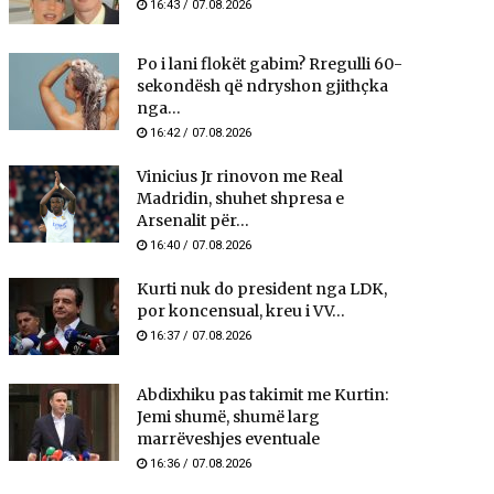
16:43 / 07.08.2026
Po i lani flokët gabim? Rregulli 60-
sekondësh që ndryshon gjithçka
nga...
16:42 / 07.08.2026
Vinicius Jr rinovon me Real
Madridin, shuhet shpresa e
Arsenalit për...
16:40 / 07.08.2026
Kurti nuk do president nga LDK,
por koncensual, kreu i VV...
16:37 / 07.08.2026
Abdixhiku pas takimit me Kurtin:
Jemi shumë, shumë larg
marrëveshjes eventuale
16:36 / 07.08.2026