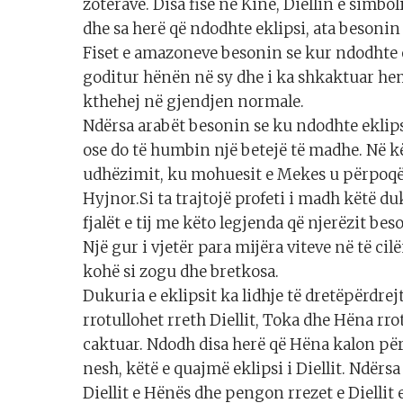
zotërave. Disa fise në Kinë, Diellin e simb
dhe sa herë që ndodhte eklipsi, ata besonin 
Fiset e amazoneve besonin se kur ndodhte e
goditur hënën në sy dhe i ka shkaktuar he
kthehej në gjendjen normale.
Ndërsa arabët besonin se ku ndodhte eklipsi
ose do të humbin një betejë të madhe. Në k
udhëzimit, ku mohuesit e Mekes u përpoqë
Hyjnor.Si ta trajtojë profeti i madh këtë duk
fjalët e tij me këto legjenda që njerëzit be
Një gur i vjetër para mijëra viteve në të ci
kohë si zogu dhe bretkosa.
Dukuria e eklipsit ka lidhje të dretëpërdrej
rrotullohet rreth Diellit, Toka dhe Hëna rro
caktuar. Ndodh disa herë që Hëna kalon përb
nesh, këtë e quajmë eklipsi i Diellit. Ndër
Diellit e Hënës dhe pengon rrezet e Dielli