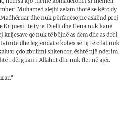
k, ndërsa kjo thënie konsiderohet si themeli
gamberi Muhamed alejhi selam thotë se këto dy
të Madhëruar dhe nuk përfaqësojnë askënd prej
 Krijuesit të tyre. Dielli dhe Hëna nuk kanë
j krijesave që nuk të bëjnë as dëm dhe as dobi.
tytnitë dhe legjendat e kohës së tij të cilat nuk
 kaluar çdo zbulimi shkencor, është një nderim
të i dërguari i Allahut dhe nuk flet në ajër.
Kuran”