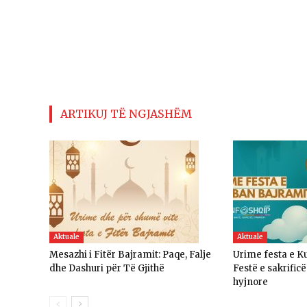
ARTIKUJ TË NGJASHËM
Aktuale
Aktuale
Mesazhi i Fitër Bajramit: Paqe, Falje
Urime festa e K
dhe Dashuri për Të Gjithë
Festë e sakrific
hyjnore