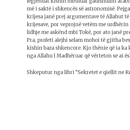
legjendat kishin mbuluar gadishullin arabi
më i saktë i shkencës së astronomisë. Pej
krijesa janë prej argumentave të Allahut 
krijesave, por veprojnë vetëm me urdhërin e
lidhje me askënd mbi Tokë, por ato janë pre
Pra, profeti alejhi selam mohoi të gjitha bes
kishin baza shkencore. Kjo thënie që ia ka
nga Allahu I Madhëruar që vërteton se ai ësh
Shkeputur nga libri “Sekretet e qiellit ne 