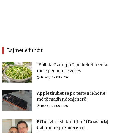
Lajmet e fundit
“Sallata Ozempic” po bëhet receta
më e përfolur e verës
16:48 / 07.08.2026
Apple thuhet se po teston iPhone
më të madh ndonjëherë
16:45 / 07.08.2026
Bëhet viral shikimi ‘hot’ i Duas ndaj
Callum në premierën e...