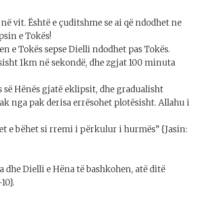
në vit. Është e çuditshme se ai që ndodhet ne
psin e Tokës!
en e Tokës sepse Dielli ndodhet pas Tokës.
rsisht 1km në sekondë, dhe zgjat 100 minuta
 së Hënës gjatë eklipsit, dhe gradualisht
ak nga pak derisa errësohet plotësisht. Allahu i
t e bëhet si rremi i përkulur i hurmës” {Jasin:
a dhe Dielli e Hëna të bashkohen, atë ditë
10}.