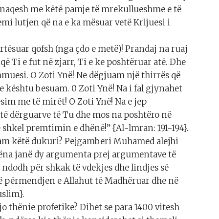
ënaqesh me këtë pamje të mrekullueshme e të
mi lutjen që na e ka mësuar vetë Krijuesi i
artësuar qofsh (nga çdo e metë)! Prandaj na ruaj
që Ti e fut në zjarr, Ti e ke poshtëruar atë. Dhe
muesi. O Zoti Ynë! Ne dëgjuam një thirrës që
e kështu besuam. 0 Zoti Ynë! Na i fal gjynahet
esim me të mirët! O Zoti Ynë! Na e jep
të dërguarve të Tu dhe mos na poshtëro në
e shkel premtimin e dhënë!” {Al-lmran: 191-194}.
elam këtë dukuri? Pejgamberi Muhamed alejhi
 Hëna janë dy argumenta prej argumentave të
 ndodh për shkak të vdekjes dhe lindjes së
 në përmendjen e Allahut të Madhëruar dhe në
slim}.
kjo thënie profetike? Dihet se para 1400 vitesh