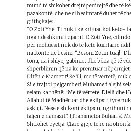
mund të shikohet drejtëpërdrejtë dhe të k
pazakontë, dhe ne si besimtarë duhet të the
gjithçkaje:
“O Zoti Ynë, Ti nuk i ke krijuar kot këto- l
nga ndëshkimi i zjarrit. O Zoti Ynë, cilindo 
për mohuesit nuk do të ketë kurrfarrë ndih
na ftonte në besim: “Besoni Zotin tuaj!” Dh
tona, na i shlyej gabimet dhe bëna që të vd
shpërblimin që na ke premtuar nëpërmjet 
Ditën e Kiametit! Se Ti, me të vërtetë, nuk 
Si e trajtoi pejgamberi Muhamed alejhi s
selam ka thënë: “Me të vërtetë, Dielli dhe
Allahut të Madhëruar dhe eklipsi i tyre nuk
askujt. Nëse e shikoni eklipsin, ngrihuni
faljen e namazit”. {Transmetoi Buhari & Mu
Shtrohet pyetja: Çfarë gjëje të re na ofron 