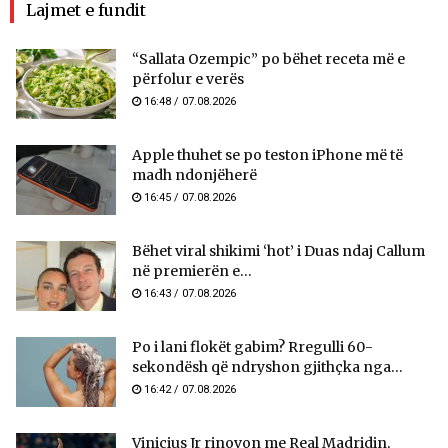
Lajmet e fundit
“Sallata Ozempic” po bëhet receta më e
përfolur e verës
16:48 / 07.08.2026
Apple thuhet se po teston iPhone më të
madh ndonjëherë
16:45 / 07.08.2026
Bëhet viral shikimi ‘hot’ i Duas ndaj Callum
në premierën e...
16:43 / 07.08.2026
Po i lani flokët gabim? Rregulli 60-
sekondësh që ndryshon gjithçka nga...
16:42 / 07.08.2026
Vinicius Jr rinovon me Real Madridin,