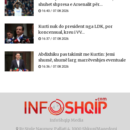
shuhet shpresa e Arsenalit për...
16:40 / 07.08.2026
Kurti nuk do president nga LDK, por
koncensual, kreu i VV...
16:37 / 07.08.2026
Abdixhiku pas takimit me Kurtin: Jemi
shumë, shumë larg marrëveshjes eventuale
16:36 / 07.08.2026
InfoShqip Media
Rr.Stole Naumov, Pallati 4, 1000 Shkup/Maqedoni