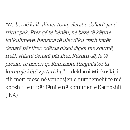
“Ne bëmë kalkulimet tona, vlerat e dollarit janë
rritur pak. Pres që të hënën, në bazë të këtyre
kalkulimeve, benzina të ulet diku rreth katër
denarë për litër, ndërsa dizeli diçka më shumë,
rreth shtatë denarë për litër. Kështu që, le të
presim të hënën që Komisioni Rregullator ta
kumtojë këtë zyrtarisht,”
– deklaroi Mickoski, i
cili mori pjesë në vendosjen e gurthemelit të një
kopshti të ri për fëmijë në komunën e Karposhit.
(INA)