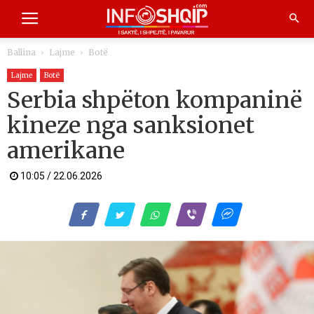
Ballina
Lajme
Botë
Lajme
Botë
Serbia shpëton kompaninë
kineze nga sanksionet
amerikane
10:05 / 22.06.2026