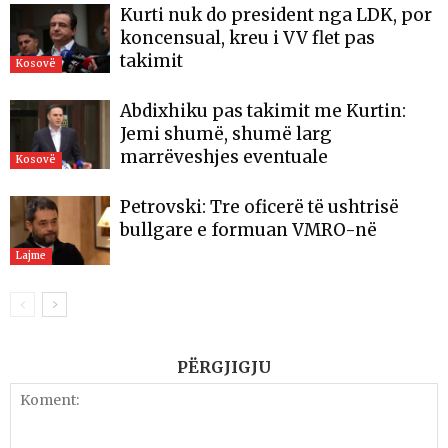
Kurti nuk do president nga LDK, por
koncensual, kreu i VV flet pas
takimit
Kosovë
Abdixhiku pas takimit me Kurtin:
Jemi shumë, shumë larg
marrëveshjes eventuale
Kosovë
Petrovski: Tre oficerë të ushtrisë
bullgare e formuan VMRO-në
Lajme
PËRGJIGJU