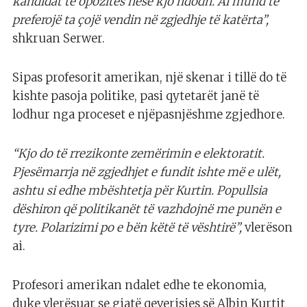
kandidat të opozitës nëse kjo ndodh. Ai mund të
preferojë ta çojë vendin në zgjedhje të katërta”,
shkruan Serwer.
Sipas profesorit amerikan, një skenar i tillë do të
kishte pasoja politike, pasi qytetarët janë të
lodhur nga proceset e njëpasnjëshme zgjedhore.
“Kjo do të rrezikonte zemërimin e elektoratit.
Pjesëmarrja në zgjedhjet e fundit ishte më e ulët,
ashtu si edhe mbështetja për Kurtin. Popullsia
dëshiron që politikanët të vazhdojnë me punën e
tyre. Polarizimi po e bën këtë të vështirë”,
vlerëson
ai.
Profesori amerikan ndalet edhe te ekonomia,
duke vlerësuar se gjatë qeverisjes së Albin Kurtit