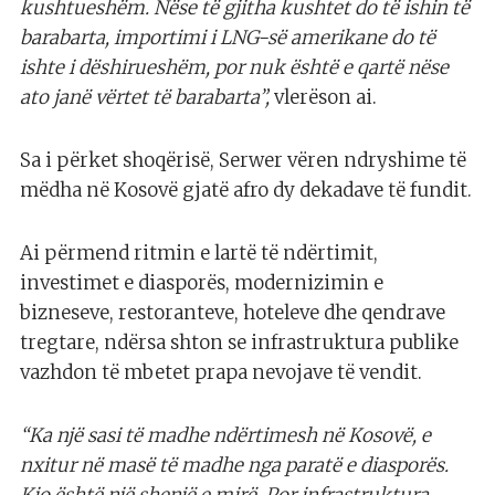
kushtueshëm. Nëse të gjitha kushtet do të ishin të
barabarta, importimi i LNG-së amerikane do të
ishte i dëshirueshëm, por nuk është e qartë nëse
ato janë vërtet të barabarta”,
vlerëson ai.
Sa i përket shoqërisë, Serwer vëren ndryshime të
mëdha në Kosovë gjatë afro dy dekadave të fundit.
Ai përmend ritmin e lartë të ndërtimit,
investimet e diasporës, modernizimin e
bizneseve, restoranteve, hoteleve dhe qendrave
tregtare, ndërsa shton se infrastruktura publike
vazhdon të mbetet prapa nevojave të vendit.
“Ka një sasi të madhe ndërtimesh në Kosovë, e
nxitur në masë të madhe nga paratë e diasporës.