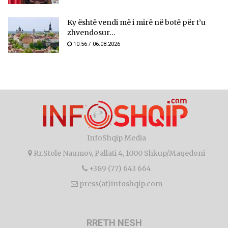
Ky është vendi më i mirë në botë për t’u
zhvendosur...
10:56 / 06.08.2026
InfoShqip Media
Rr.Stole Naumov, Pallati 4, 1000 Shkup/Maqedoni
+389 (77) 643 664
press(at)infoshqip.com
RRETH NESH