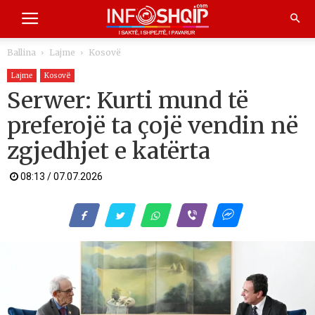
Ballina
Lajme
Kosovë
Lajme
Kosovë
Serwer: Kurti mund të
preferojë ta çojë vendin në
zgjedhjet e katërta
08:13 / 07.07.2026