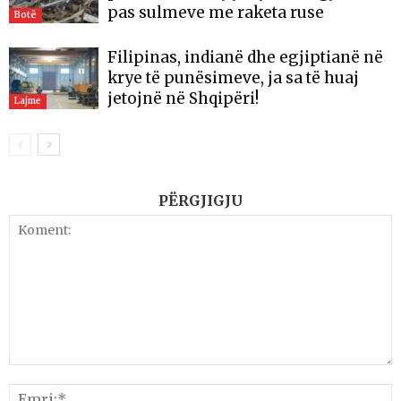
pas sulmeve me raketa ruse
Botë
Filipinas, indianë dhe egjiptianë në
krye të punësimeve, ja sa të huaj
jetojnë në Shqipëri!
Lajme
PËRGJIGJU