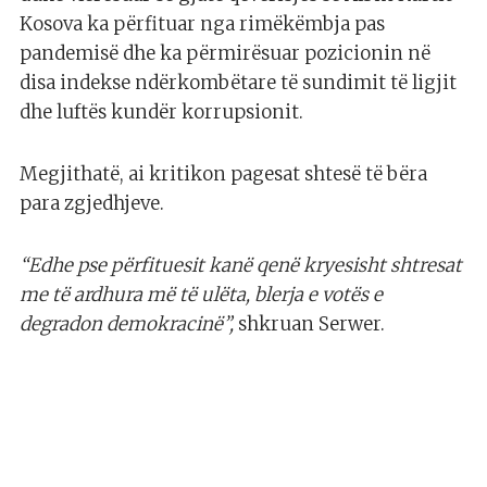
Kosova ka përfituar nga rimëkëmbja pas
pandemisë dhe ka përmirësuar pozicionin në
disa indekse ndërkombëtare të sundimit të ligjit
dhe luftës kundër korrupsionit.
Megjithatë, ai kritikon pagesat shtesë të bëra
para zgjedhjeve.
“Edhe pse përfituesit kanë qenë kryesisht shtresat
me të ardhura më të ulëta, blerja e votës e
degradon demokracinë”,
shkruan Serwer.