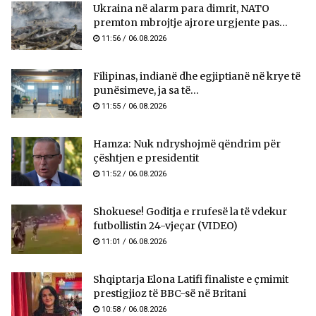
Ukraina në alarm para dimrit, NATO
premton mbrojtje ajrore urgjente pas...
11:56 / 06.08.2026
Filipinas, indianë dhe egjiptianë në krye të
punësimeve, ja sa të...
11:55 / 06.08.2026
Hamza: Nuk ndryshojmë qëndrim për
çështjen e presidentit
11:52 / 06.08.2026
Shokuese! Goditja e rrufesë la të vdekur
futbollistin 24-vjeçar (VIDEO)
11:01 / 06.08.2026
Shqiptarja Elona Latifi finaliste e çmimit
prestigjioz të BBC-së në Britani
10:58 / 06.08.2026