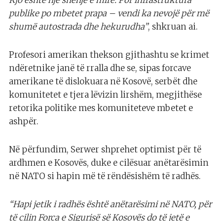
Kjo është një shenjë e mirë. Por infrastruktura
publike po mbetet prapa – vendi ka nevojë për më
shumë autostrada dhe hekurudha”
, shkruan ai.
Profesori amerikan thekson gjithashtu se krimet
ndëretnike janë të rralla dhe se, sipas forcave
amerikane të dislokuara në Kosovë, serbët dhe
komunitetet e tjera lëvizin lirshëm, megjithëse
retorika politike mes komuniteteve mbetet e
ashpër.
Në përfundim, Serwer shprehet optimist për të
ardhmen e Kosovës, duke e cilësuar anëtarësimin
në NATO si hapin më të rëndësishëm të radhës.
“Hapi jetik i radhës është anëtarësimi në NATO, për
të cilin Forca e Sigurisë së Kosovës do të jetë e