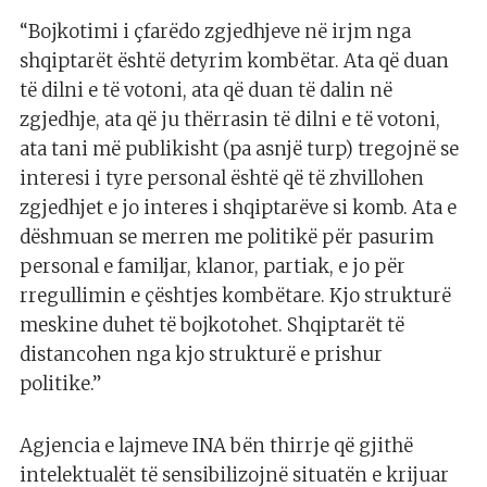
“Bojkotimi i çfarëdo zgjedhjeve në irjm nga
shqiptarët është detyrim kombëtar. Ata që duan
të dilni e të votoni, ata që duan të dalin në
zgjedhje, ata që ju thërrasin të dilni e të votoni,
ata tani më publikisht (pa asnjë turp) tregojnë se
interesi i tyre personal është që të zhvillohen
zgjedhjet e jo interes i shqiptarëve si komb. Ata e
dëshmuan se merren me politikë për pasurim
personal e familjar, klanor, partiak, e jo për
rregullimin e çështjes kombëtare. Kjo strukturë
meskine duhet të bojkotohet. Shqiptarët të
distancohen nga kjo strukturë e prishur
politike.”
Agjencia e lajmeve INA bën thirrje që gjithë
intelektualët të sensibilizojnë situatën e krijuar