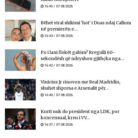
16:45 / 07.08.2026
Bëhet viral shikimi ‘hot’ i Duas ndaj Callum
në premierën e...
16:43 / 07.08.2026
Po i lani flokët gabim? Rregulli 60-
sekondësh që ndryshon gjithçka nga...
16:42 / 07.08.2026
Vinicius Jr rinovon me Real Madridin,
shuhet shpresa e Arsenalit për...
16:40 / 07.08.2026
Kurti nuk do president nga LDK, por
koncensual, kreu i VV...
16:37 / 07.08.2026