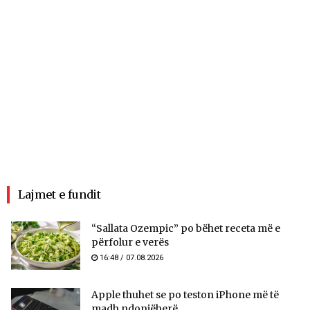
Lajmet e fundit
“Sallata Ozempic” po bëhet receta më e
përfolur e verës
16:48 / 07.08.2026
Apple thuhet se po teston iPhone më të
madh ndonjëherë