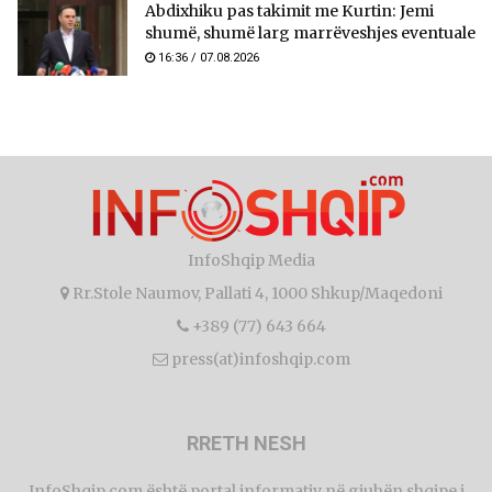
Abdixhiku pas takimit me Kurtin: Jemi
shumë, shumë larg marrëveshjes eventuale
16:36 / 07.08.2026
InfoShqip Media
Rr.Stole Naumov, Pallati 4, 1000 Shkup/Maqedoni
+389 (77) 643 664
press(at)infoshqip.com
RRETH NESH
InfoShqip.com është portal informativ në gjuhën shqipe i