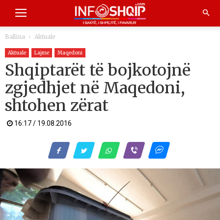
Ballina
Aktuale
Aktuale
Lajme
Maqedoni
Shqiptarët të bojkotojnë
zgjedhjet në Maqedoni,
shtohen zërat
16:17 / 19.08.2016