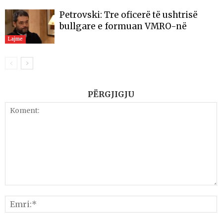
Petrovski: Tre oficerë të ushtrisë
bullgare e formuan VMRO-në
Lajme
PËRGJIGJU