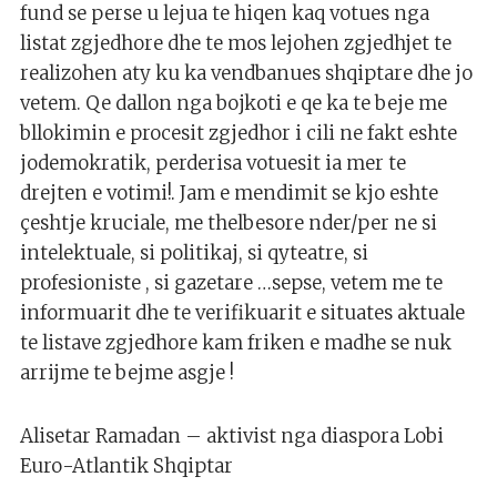
fund se perse u lejua te hiqen kaq votues nga
listat zgjedhore dhe te mos lejohen zgjedhjet te
realizohen aty ku ka vendbanues shqiptare dhe jo
vetem. Qe dallon nga bojkoti e qe ka te beje me
bllokimin e procesit zgjedhor i cili ne fakt eshte
jodemokratik, perderisa votuesit ia mer te
drejten e votimi!. Jam e mendimit se kjo eshte
çeshtje kruciale, me thelbesore nder/per ne si
intelektuale, si politikaj, si qyteatre, si
profesioniste , si gazetare …sepse, vetem me te
informuarit dhe te verifikuarit e situates aktuale
te listave zgjedhore kam friken e madhe se nuk
arrijme te bejme asgje !
Alisetar Ramadan – aktivist nga diaspora Lobi
Euro-Atlantik Shqiptar