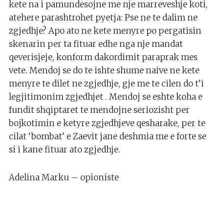
kete na i pamundesojne me nje marreveshje koti,
atehere parashtrohet pyetja: Pse ne te dalim ne
zgjedhje? Apo ato ne kete menyre po pergatisin
skenarin per ta fituar edhe nga nje mandat
qeverisjeje, konform dakordimit paraprak mes
vete. Mendoj se do te ishte shume naive ne kete
menyre te dilet ne zgjedhje, gje me te cilen do t’i
legjitimonim zgjedhjet . Mendoj se eshte koha e
fundit shqiptaret te mendojne seriozisht per
bojkotimin e ketyre zgjedhjeve qesharake, per te
cilat ‘bombat’ e Zaevit jane deshmia me e forte se
si i kane fituar ato zgjedhje.
Adelina Marku – opioniste