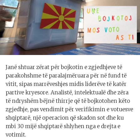
Janë shtuar zërat për bojkotin e zgjedhjeve të
parakohshme të paralajmëruara për në fund të
vitit, sipas marrëveshjes midis liderëve të katër
partive kryesore. Analistë, intelektualë dhe zëra
të ndryshëm bëjnë thirrje që të bojkotohen këto
zgjedhje, pas vendimit për verifikimin e votuesve
shqiptarë, një operacion që skadon sot dhe ku
mbi 30 mijë shqiptarë shlyhen nga e drejta e
votimit.