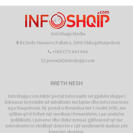
InfoShqip Media
Rr.Stole Naumov, Pallati 4, 1000 Shkup/Maqedoni
+389 (77) 643 664
press(at)infoshqip.com
RRETH NESH
InfoShqip.com është portal informativ në gjuhën shqipe i
fokusuar kryesisht në mbulimin me lajme dhe informacione
nga Maqedonia. Ky portal u themelua më 1 Gusht 2016, me
qëllim që të bëhet një medium i besueshëm, i pa-anshëm
politikisht, i pavarur dhe duke synuar gjithmonë që me
ndershmëri të zhvillojë detyrën e një mediumi të dashur për
lexuesin shqiptar.