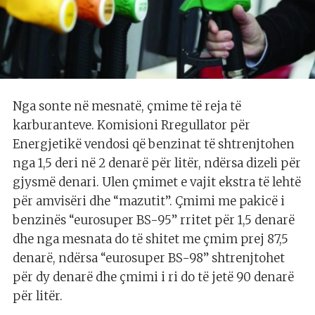
Nga sonte në mesnatë, çmime të reja të
karburanteve. Komisioni Rregullator për
Energjetikë vendosi që benzinat të shtrenjtohen
nga 1,5 deri në 2 denarë për litër, ndërsa dizeli për
gjysmë denari. Ulen çmimet e vajit ekstra të lehtë
për amvisëri dhe “mazutit”. Çmimi me pakicë i
benzinës “eurosuper BS-95” rritet për 1,5 denarë
dhe nga mesnata do të shitet me çmim prej 87,5
denarë, ndërsa “eurosuper BS-98” shtrenjtohet
për dy denarë dhe çmimi i ri do të jetë 90 denarë
për litër.