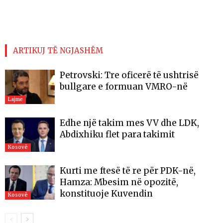
ARTIKUJ TË NGJASHËM
Petrovski: Tre oficerë të ushtrisë
bullgare e formuan VMRO-në
Lajme
Edhe një takim mes VV dhe LDK,
Abdixhiku flet para takimit
Kosovë
Kurti me ftesë të re për PDK-në,
Hamza: Mbesim në opozitë,
konstituoje Kuvendin
Kosovë