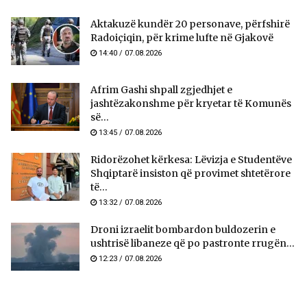
Aktakuzë kundër 20 personave, përfshirë
Radoiçiqin, për krime lufte në Gjakovë
14:40 / 07.08.2026
Afrim Gashi shpall zgjedhjet e
jashtëzakonshme për kryetar të Komunës
së...
13:45 / 07.08.2026
Ridorëzohet kërkesa: Lëvizja e Studentëve
Shqiptarë insiston që provimet shtetërore
të...
13:32 / 07.08.2026
Droni izraelit bombardon buldozerin e
ushtrisë libaneze që po pastronte rrugën...
12:23 / 07.08.2026