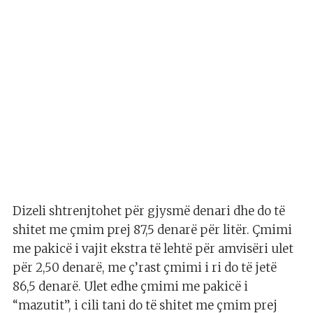
Dizeli shtrenjtohet për gjysmë denari dhe do të
shitet me çmim prej 87,5 denarë për litër. Çmimi
me pakicë i vajit ekstra të lehtë për amvisëri ulet
për 2,50 denarë, me ç’rast çmimi i ri do të jetë
86,5 denarë. Ulet edhe çmimi me pakicë i
“mazutit”, i cili tani do të shitet me çmim prej