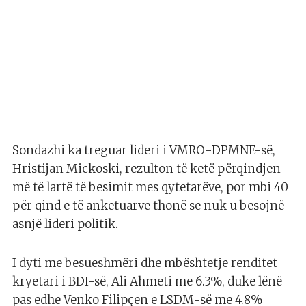
Sondazhi ka treguar lideri i VMRO-DPMNE-së,
Hristijan Mickoski, rezulton të ketë përqindjen
më të lartë të besimit mes qytetarëve, por mbi 40
për qind e të anketuarve thonë se nuk u besojnë
asnjë lideri politik.
I dyti me besueshmëri dhe mbështetje renditet
kryetari i BDI-së, Ali Ahmeti me 6.3%, duke lënë
pas edhe Venko Filipçen e LSDM-së me 4.8%