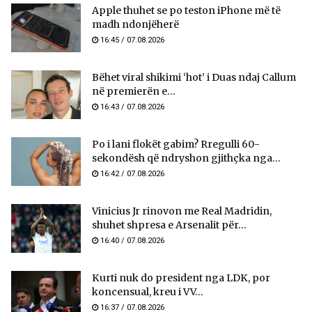
Apple thuhet se po teston iPhone më të
madh ndonjëherë
16:45 / 07.08.2026
Bëhet viral shikimi ‘hot’ i Duas ndaj Callum
në premierën e...
16:43 / 07.08.2026
Po i lani flokët gabim? Rregulli 60-
sekondësh që ndryshon gjithçka nga...
16:42 / 07.08.2026
Vinicius Jr rinovon me Real Madridin,
shuhet shpresa e Arsenalit për...
16:40 / 07.08.2026
Kurti nuk do president nga LDK, por
koncensual, kreu i VV...
16:37 / 07.08.2026