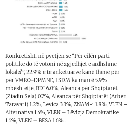
Konkretisht, në pyetjen se “Për cilën parti
politike do të votoni në zgjedhjet e ardhshme
lokale?”, 22.9% e të anketuarve kanë thënë për
për VMRO-DPMNE, LSDM ka marrë 5.9%
mbështetje, BDI 6.0%, Aleanca për Shqiptarët
(Ziadin Sela) 0.7%, Aleanca për Shqiptarët (Arben
Taravari) 1.2%, Levica 3.3%, ZNAM-i 1.8%, VLEN –
Alternativa 1.4%, VLEN – Lëvizja Demokratike
1.6%, VLEN – BESA 1.6%…