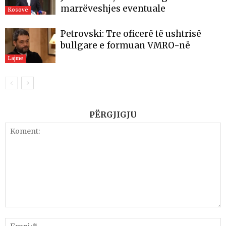
marrëveshjes eventuale
Kosovë
Petrovski: Tre oficerë të ushtrisë
bullgare e formuan VMRO-në
Lajme
PËRGJIGJU