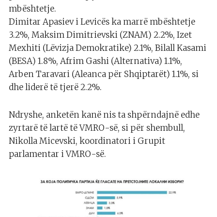
mbështetje.
Dimitar Apasiev i Levicës ka marrë mbështetje
3.2%, Maksim Dimitrievski (ZNAM) 2.2%, Izet
Mexhiti (Lëvizja Demokratike) 2.1%, Bilall Kasami
(BESA) 1.8%, Afrim Gashi (Alternativa) 1.1%,
Arben Taravari (Aleanca për Shqiptarët) 1.1%, si
dhe liderë të tjerë 2.2%.
Ndryshe, anketën kanë nis ta shpërndajnë edhe
zyrtarë të lartë të VMRO-së, si për shembull,
Nikolla Micevski, koordinatori i Grupit
parlamentar i VMRO-së.