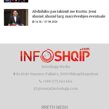
Abdixhiku pas takimit me Kurtin: Jemi
shumë, shumë larg marrëveshjes eventuale
16:36 / 07.08.2026
InfoShqip Media
Rr.Stole Naumov, Pallati 4, 1000 Shkup/Maqedoni
+389 (77) 643 664
press(at)infoshqip.com
RRETH NESH