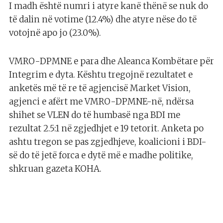
I madh është numri i atyre kanë thënë se nuk do
të dalin në votime (12.4%) dhe atyre nëse do të
votojnë apo jo (23.0%).
VMRO-DPMNE e para dhe Aleanca Kombëtare për
Integrim e dyta. Kështu tregojnë rezultatet e
anketës më të re të agjencisë Market Vision,
agjenci e afërt me VMRO-DPMNE-në, ndërsa
shihet se VLEN do të humbasë nga BDI me
rezultat 2.5:1 në zgjedhjet e 19 tetorit. Anketa po
ashtu tregon se pas zgjedhjeve, koalicioni i BDI-
së do të jetë forca e dytë më e madhe politike,
shkruan gazeta KOHA.