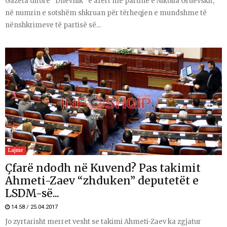
Gazeta ditore “Dnevnik” e afërt me partinë e Nikolla Gruevskit,
në numrin e sotshëm shkruan për tërheqjen e mundshme të
nënshkrimeve të partisë së...
Lajme
Çfarë ndodh në Kuvend? Pas takimit
Ahmeti-Zaev “zhduken” deputetët e
LSDM-së...
14:58 / 25.04.2017
Jo zyrtarisht merret vesht se takimi Ahmeti-Zaev ka zgjatur