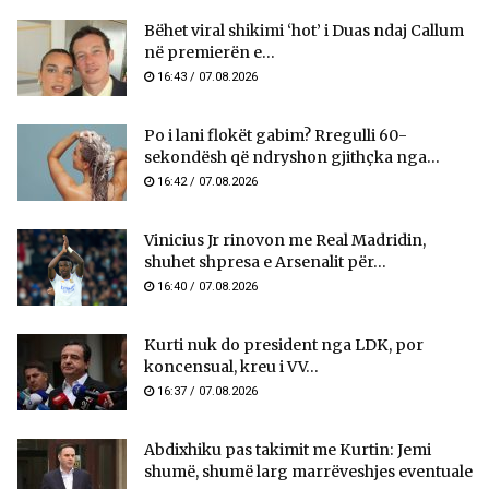
Bëhet viral shikimi ‘hot’ i Duas ndaj Callum
në premierën e...
16:43 / 07.08.2026
Po i lani flokët gabim? Rregulli 60-
sekondësh që ndryshon gjithçka nga...
16:42 / 07.08.2026
Vinicius Jr rinovon me Real Madridin,
shuhet shpresa e Arsenalit për...
16:40 / 07.08.2026
Kurti nuk do president nga LDK, por
koncensual, kreu i VV...
16:37 / 07.08.2026
Abdixhiku pas takimit me Kurtin: Jemi
shumë, shumë larg marrëveshjes eventuale