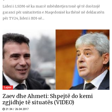
Lideri i LSDM-së ka marrë mbështetjen tonë që të dorëzojë
garanci për unitaritetin e Maqedonisë ka thënë në deklaratën
për TV24, lideri i BDI-së...
Lajme
Zaev dhe Ahmeti: Shpejtë do kemi
zgjidhje të situatës (VIDEO)
21:34 / 26.04.2017