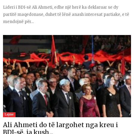
Lideri i BDI-së Ali Ahmeti, edhe një herë ka deklaruar se dy
partitë maqedonase, duhet të lënë anash interesat partiake, e të
mendojnë për...
Lajme
Ali Ahmeti do të largohet nga kreu i
BDI-së, ja kush...