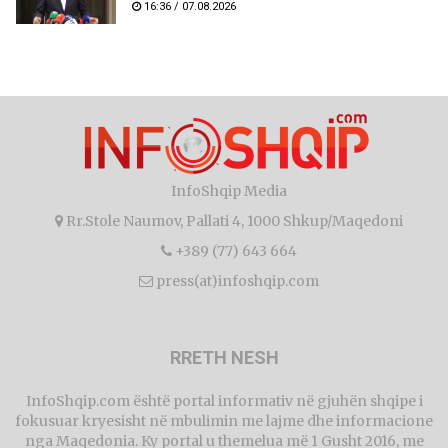
16:36 / 07.08.2026
InfoShqip Media
Rr.Stole Naumov, Pallati 4, 1000 Shkup/Maqedoni
+389 (77) 643 664
press(at)infoshqip.com
RRETH NESH
InfoShqip.com është portal informativ në gjuhën shqipe i
fokusuar kryesisht në mbulimin me lajme dhe informacione
nga Maqedonia. Ky portal u themelua më 1 Gusht 2016, me