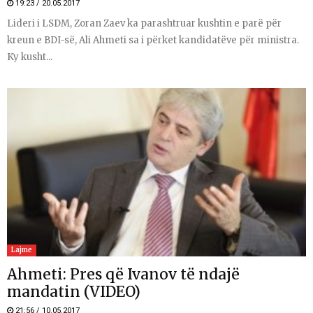
19:23 / 20.05.2017
Lideri i LSDM, Zoran Zaev ka parashtruar kushtin e parë për
kreun e BDI-së, Ali Ahmeti sa i përket kandidatëve për ministra.
Ky kusht...
Lajme
Ahmeti: Pres që Ivanov të ndajë
mandatin (VIDEO)
21:56 / 10.05.2017