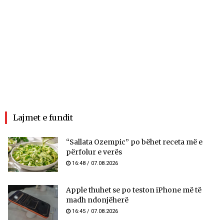
Lajmet e fundit
“Sallata Ozempic” po bëhet receta më e
përfolur e verës
16:48 / 07.08.2026
Apple thuhet se po teston iPhone më të
madh ndonjëherë
16:45 / 07.08.2026