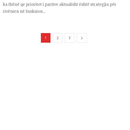
ka thënë qe prioritet i partive aktualisht është strategjia për
rivënien në funksion...
1
2
3