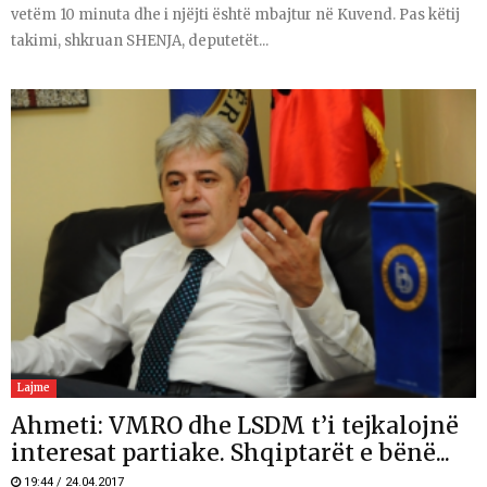
vetëm 10 minuta dhe i njëjti është mbajtur në Kuvend. Pas këtij
takimi, shkruan SHENJA, deputetët...
Lajme
Ahmeti: VMRO dhe LSDM t’i tejkalojnë
interesat partiake. Shqiptarët e bënë...
19:44 / 24.04.2017