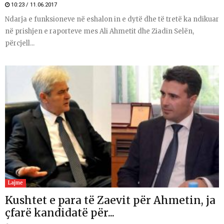
10:23 / 11.06.2017
Ndarja e funksioneve në eshalon in e dytë dhe të tretë ka ndikuar
në prishjen e raporteve mes Ali Ahmetit dhe Ziadin Selën,
përcjell...
Lajme
Kushtet e para të Zaevit për Ahmetin, ja
çfarë kandidatë për...