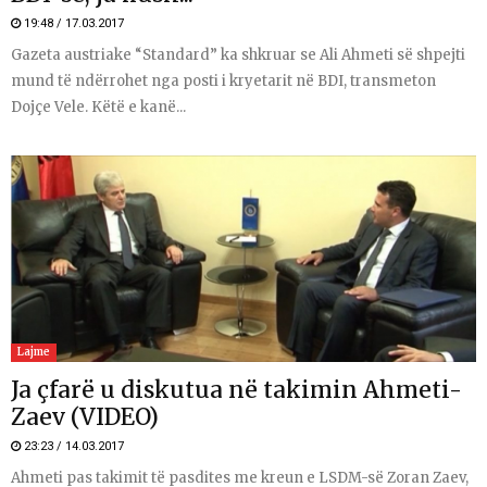
19:48 / 17.03.2017
Gazeta austriake “Standard” ka shkruar se Ali Ahmeti së shpejti
mund të ndërrohet nga posti i kryetarit në BDI, transmeton
Dojçe Vele. Këtë e kanë...
Lajme
Ja çfarë u diskutua në takimin Ahmeti-
Zaev (VIDEO)
23:23 / 14.03.2017
Ahmeti pas takimit të pasdites me kreun e LSDM-së Zoran Zaev,