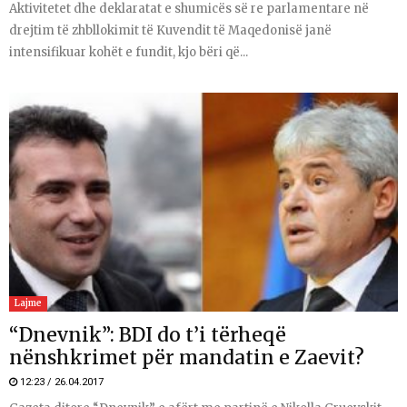
Aktivitetet dhe deklaratat e shumicës së re parlamentare në
drejtim të zhbllokimit të Kuvendit të Maqedonisë janë
intensifikuar kohët e fundit, kjo bëri që...
Lajme
“Dnevnik”: BDI do t’i tërheqë
nënshkrimet për mandatin e Zaevit?
12:23 / 26.04.2017