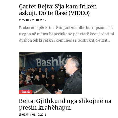
Çartet Bejta: S’ja kam frikën
askujt. Do të flasë (VIDEO)
22:04 / 20.01.2017
Prokuroria për krim të organizuar dhe korrupsion nuk
tregon në mënyrë specifike se për çfarë keqpërdorimi
dyshon tek kryetari i komunës së Gostivarit, Nevzat...
Aktuale
Bejta: Gjithkund nga shkojmë na
presin krahëhapur
09:54 / 06.12.2016