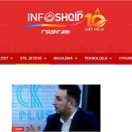
LITET
STIL JETESE
MAGAZINA
TEKNOLOGJI
#THUM
INFOSHQIP.COM
Lajme