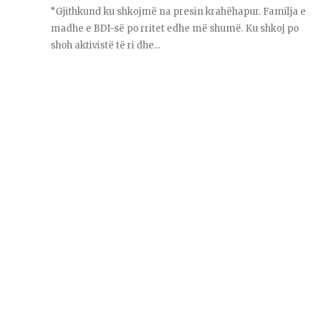
“Gjithkund ku shkojmë na presin krahëhapur. Familja e
madhe e BDI-së po rritet edhe më shumë. Ku shkoj po
shoh aktivistë të ri dhe...