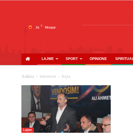
C
24
Skopje
LAJME
SPORT
OPINIONE
SPIRITUA
Etiketimet
Bejta
Ballina
Lajme