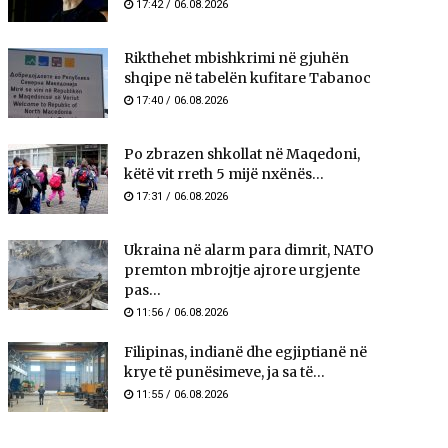
17:42 / 06.08.2026
Rikthehet mbishkrimi në gjuhën
shqipe në tabelën kufitare Tabanoc
17:40 / 06.08.2026
Po zbrazen shkollat në Maqedoni,
këtë vit rreth 5 mijë nxënës...
17:31 / 06.08.2026
Ukraina në alarm para dimrit, NATO
premton mbrojtje ajrore urgjente
pas...
11:56 / 06.08.2026
Filipinas, indianë dhe egjiptianë në
krye të punësimeve, ja sa të...
11:55 / 06.08.2026