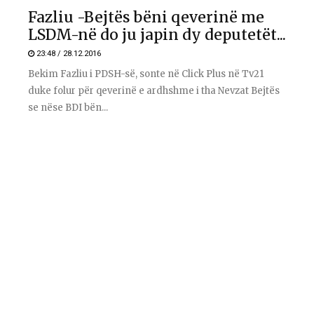
Fazliu -Bejtës bëni qeverinë me
LSDM-në do ju japin dy deputetët...
23:48 / 28.12.2016
Bekim Fazliu i PDSH-së, sonte në Click Plus në Tv21
duke folur për qeverinë e ardhshme i tha Nevzat Bejtës
se nëse BDI bën...