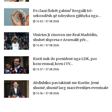
Po i lani flokët gabim? Rregulli 60-
sekondësh që ndryshon gjithçka nga...
16:42 / 07.08.2026
Vinicius Jr rinovon me Real Madridin,
shuhet shpresa e Arsenalit për...
16:40 / 07.08.2026
Kurti nuk do president nga LDK, por
koncensual, kreu i VV...
16:37 / 07.08.2026
Abdixhiku pas takimit me Kurtin: Jemi
shumë, shumë larg marrëveshjes eventuale
16:36 / 07.08.2026