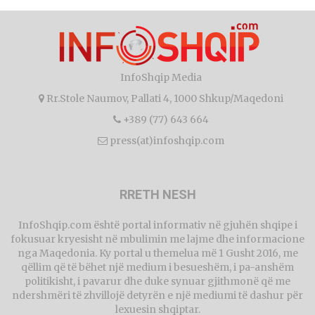
InfoShqip Media
Rr.Stole Naumov, Pallati 4, 1000 Shkup/Maqedoni
+389 (77) 643 664
press(at)infoshqip.com
RRETH NESH
InfoShqip.com është portal informativ në gjuhën shqipe i
fokusuar kryesisht në mbulimin me lajme dhe informacione
nga Maqedonia. Ky portal u themelua më 1 Gusht 2016, me
qëllim që të bëhet një medium i besueshëm, i pa-anshëm
politikisht, i pavarur dhe duke synuar gjithmonë që me
ndershmëri të zhvillojë detyrën e një mediumi të dashur për
lexuesin shqiptar.