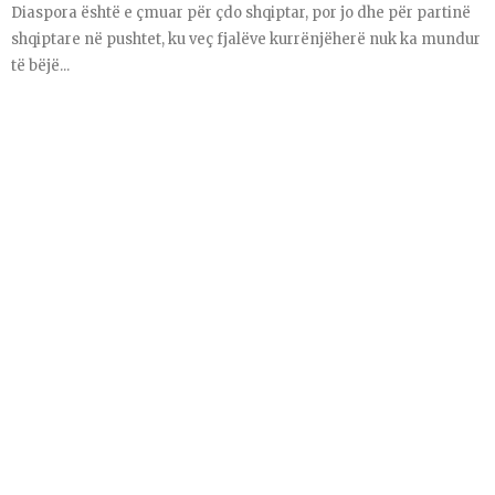
Diaspora është e çmuar për çdo shqiptar, por jo dhe për partinë
shqiptare në pushtet, ku veç fjalëve kurrënjëherë nuk ka mundur
të bëjë...