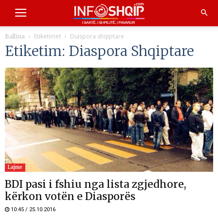
Etiketimet
Diaspora shqiptare
Ballina
Etiketim: Diaspora Shqiptare
Lajme
BDI pasi i fshiu nga lista zgjedhore,
kërkon votën e Diasporës
10:45 / 25.10.2016