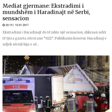
Mediat gjermane: Ekstradimi i
mundshëm i Haradinajt në Serbi,
sensacion
20:19 / 10.01.2017
Ekstradimi i Haradinajt do të ishte një sensacion, shkruan ndër
të tjera gazeta zvicerane “NZZ”. Politikanin kosovar Haradinaj e
ndjek sërish hija e së...