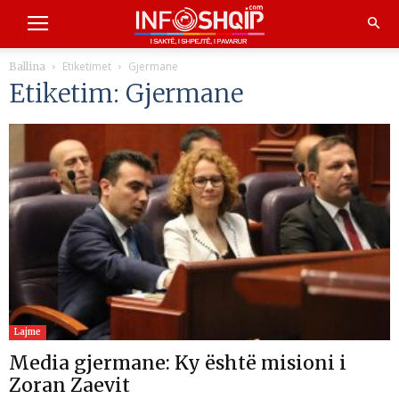
Etiketimet
Gjermane
Ballina
Etiketim: Gjermane
Lajme
Media gjermane: Ky është misioni i
Zoran Zaevit