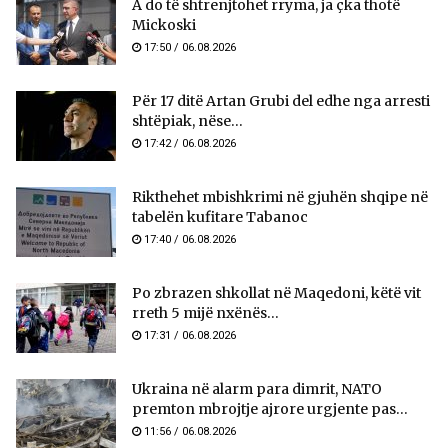
A do të shtrenjtohet rryma, ja çka thotë
Mickoski
17:50 / 06.08.2026
Për 17 ditë Artan Grubi del edhe nga arresti
shtëpiak, nëse...
17:42 / 06.08.2026
Rikthehet mbishkrimi në gjuhën shqipe në
tabelën kufitare Tabanoc
17:40 / 06.08.2026
Po zbrazen shkollat në Maqedoni, këtë vit
rreth 5 mijë nxënës...
17:31 / 06.08.2026
Ukraina në alarm para dimrit, NATO
premton mbrojtje ajrore urgjente pas...
11:56 / 06.08.2026