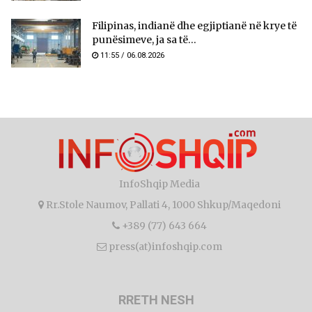
Filipinas, indianë dhe egjiptianë në krye të
punësimeve, ja sa të...
11:55 / 06.08.2026
InfoShqip Media
Rr.Stole Naumov, Pallati 4, 1000 Shkup/Maqedoni
+389 (77) 643 664
press(at)infoshqip.com
RRETH NESH