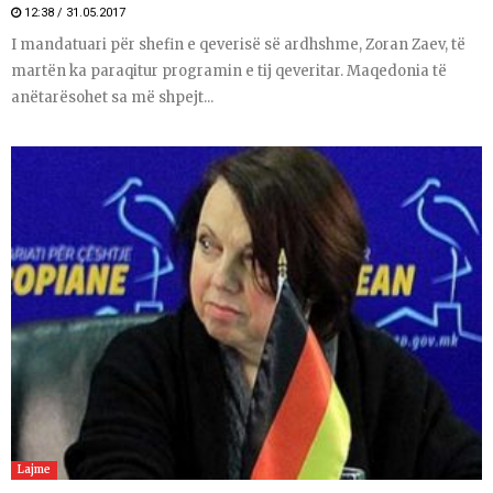
12:38 / 31.05.2017
I mandatuari për shefin e qeverisë së ardhshme, Zoran Zaev, të
martën ka paraqitur programin e tij qeveritar. Maqedonia të
anëtarësohet sa më shpejt...
Lajme