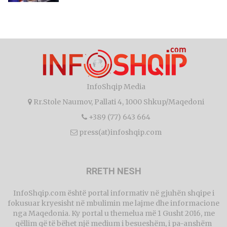
InfoShqip Media
Rr.Stole Naumov, Pallati 4, 1000 Shkup/Maqedoni
+389 (77) 643 664
press(at)infoshqip.com
RRETH NESH
InfoShqip.com është portal informativ në gjuhën shqipe i
fokusuar kryesisht në mbulimin me lajme dhe informacione
nga Maqedonia. Ky portal u themelua më 1 Gusht 2016, me
qëllim që të bëhet një medium i besueshëm, i pa-anshëm