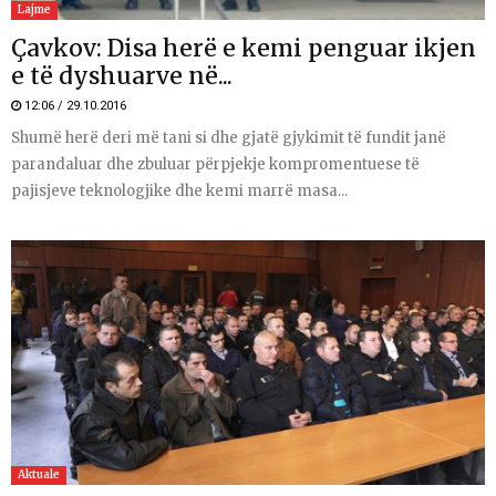
Lajme
Çavkov: Disa herë e kemi penguar ikjen
e të dyshuarve në...
12:06 / 29.10.2016
Shumë herë deri më tani si dhe gjatë gjykimit të fundit janë
parandaluar dhe zbuluar përpjekje kompromentuese të
pajisjeve teknologjike dhe kemi marrë masa...
Aktuale