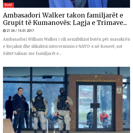
Botë
Ambasadori Walker takon familjarët e
Grupit të Kumanovës: Lagja e Trimave...
21:24 / 15.01.2017
Ambasadori William Walker i cili senzibilizoi botën për masakrën
e Reçakut dhe shkaktoi intervenimin e NATO-s në Kosovë, sot
është takuar me familjarët e...