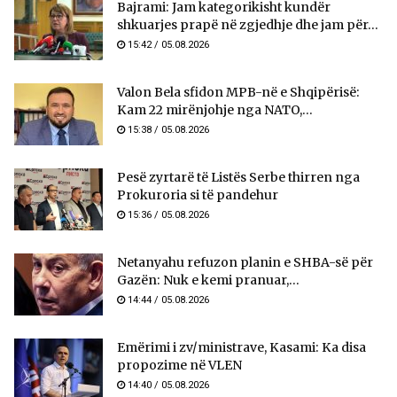
Bajrami: Jam kategorikisht kundër
shkuarjes prapë në zgjedhje dhe jam për...
15:42 / 05.08.2026
Valon Bela sfidon MPB-në e Shqipërisë:
Kam 22 mirënjohje nga NATO,...
15:38 / 05.08.2026
Pesë zyrtarë të Listës Serbe thirren nga
Prokuroria si të pandehur
15:36 / 05.08.2026
Netanyahu refuzon planin e SHBA-së për
Gazën: Nuk e kemi pranuar,...
14:44 / 05.08.2026
Emërimi i zv/ministrave, Kasami: Ka disa
propozime në VLEN
14:40 / 05.08.2026