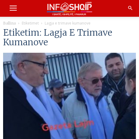
Etiketimet
Lagja e trimave kumanove
Ballina
Etiketim: Lagja E Trimave
Kumanove