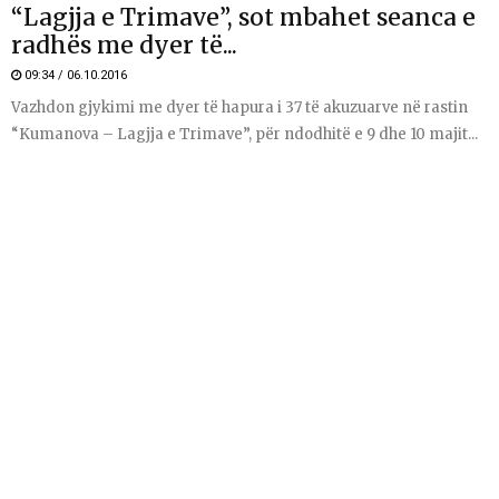
“Lagjja e Trimave”, sot mbahet seanca e
radhës me dyer të...
09:34 / 06.10.2016
Vazhdon gjykimi me dyer të hapura i 37 të akuzuarve në rastin
“Kumanova – Lagjja e Trimave”, për ndodhitë e 9 dhe 10 majit...