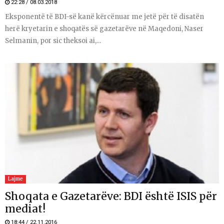
22:28 / 08.03.2018
Eksponentë të BDI-së kanë kërcënuar me jetë për të disatën
herë kryetarin e shoqatës së gazetarëve në Maqedoni, Naser
Selmanin, por sic theksoi ai,...
Lajme
Shoqata e Gazetarëve: BDI është ISIS për
mediat!
18:44 / 22.11.2016