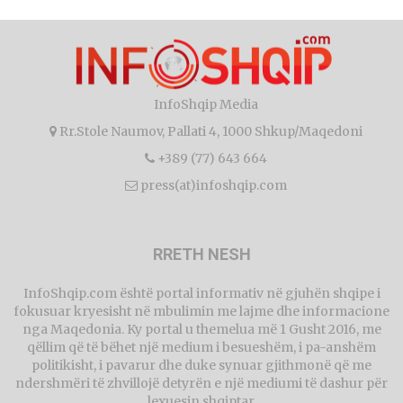
InfoShqip Media
Rr.Stole Naumov, Pallati 4, 1000 Shkup/Maqedoni
+389 (77) 643 664
press(at)infoshqip.com
RRETH NESH
InfoShqip.com është portal informativ në gjuhën shqipe i
fokusuar kryesisht në mbulimin me lajme dhe informacione
nga Maqedonia. Ky portal u themelua më 1 Gusht 2016, me
qëllim që të bëhet një medium i besueshëm, i pa-anshëm
politikisht, i pavarur dhe duke synuar gjithmonë që me
ndershmëri të zhvillojë detyrën e një mediumi të dashur për
lexuesin shqiptar.