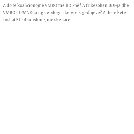
A do të koalicionojnë VMRO me BDI-në? A frikësohen BDI-ja dhe
VMRO-DPMNE-ja nga epilogu i këtyre zgjedhjeve? A do të ketë
fushatë të dhunshme, me skenare...