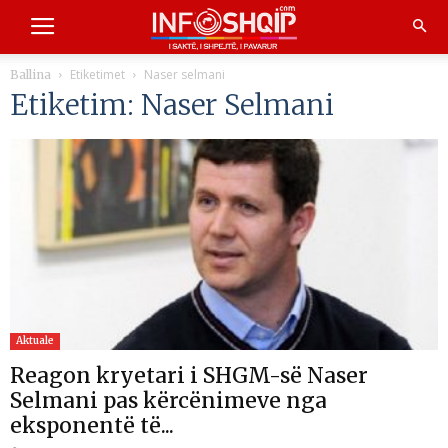
Etiketimet
Naser selmani
Ballina
Etiketim: Naser Selmani
Aktuale
Reagon kryetari i SHGM-së Naser
Selmani pas kërcënimeve nga
eksponentë të...