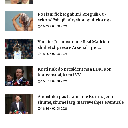
Po i lani flokët gabim? Rregulli 60-
sekondësh që ndryshon gjithçka nga...
16:42 / 07.08.2026
Vinicius Jr rinovon me Real Madridin,
shuhet shpresa e Arsenalit për...
16:40 / 07.08.2026
Kurti nuk do president nga LDK, por
koncensual, kreu i VV...
16:37 / 07.08.2026
Abdixhiku pas takimit me Kurtin: Jemi
shumë, shumë larg marrëveshjes eventuale
16:36 / 07.08.2026