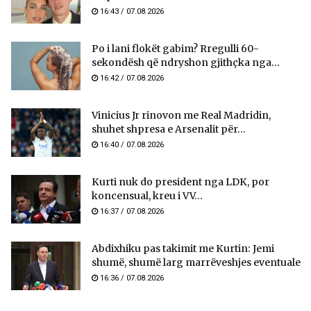
16:43 / 07.08.2026
Po i lani flokët gabim? Rregulli 60-
sekondësh që ndryshon gjithçka nga...
16:42 / 07.08.2026
Vinicius Jr rinovon me Real Madridin,
shuhet shpresa e Arsenalit për...
16:40 / 07.08.2026
Kurti nuk do president nga LDK, por
koncensual, kreu i VV...
16:37 / 07.08.2026
Abdixhiku pas takimit me Kurtin: Jemi
shumë, shumë larg marrëveshjes eventuale
16:36 / 07.08.2026