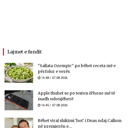
Lajmet e fundit
“Sallata Ozempic” po bëhet receta më e
përfolur e verës
16:48 / 07.08.2026
Apple thuhet se po teston iPhone më të
madh ndonjëherë
16:45 / 07.08.2026
Bëhet viral shikimi ‘hot’ i Duas ndaj Callum
në premierën e...