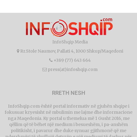
InfoShqip Media
Rr.Stole Naumov, Pallati 4, 1000 Shkup/Maqedoni
+389 (77) 643 664
press(at)infoshqip.com
RRETH NESH
InfoShqip.com është portal informativ në gjuhën shqipe i
fokusuar kryesisht në mbulimin me lajme dhe informacione
nga Maqedonia. Ky portal u themelua më 1 Gusht 2016, me
qëllim që të bëhet një medium i besueshëm, i pa-anshëm
politikisht, i pavarur dhe duke synuar gjithmonë që me
ndershmëri të zhvillojë detyrën e një mediumi të dashur për