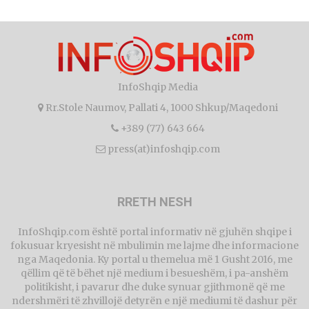
InfoShqip Media
Rr.Stole Naumov, Pallati 4, 1000 Shkup/Maqedoni
+389 (77) 643 664
press(at)infoshqip.com
RRETH NESH
InfoShqip.com është portal informativ në gjuhën shqipe i
fokusuar kryesisht në mbulimin me lajme dhe informacione
nga Maqedonia. Ky portal u themelua më 1 Gusht 2016, me
qëllim që të bëhet një medium i besueshëm, i pa-anshëm
politikisht, i pavarur dhe duke synuar gjithmonë që me
ndershmëri të zhvillojë detyrën e një mediumi të dashur për