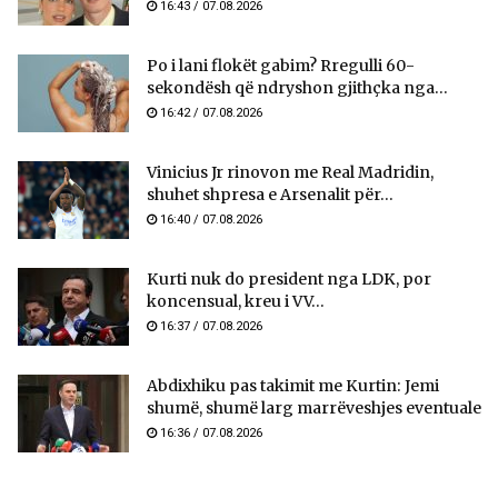
16:43 / 07.08.2026
Po i lani flokët gabim? Rregulli 60-
sekondësh që ndryshon gjithçka nga...
16:42 / 07.08.2026
Vinicius Jr rinovon me Real Madridin,
shuhet shpresa e Arsenalit për...
16:40 / 07.08.2026
Kurti nuk do president nga LDK, por
koncensual, kreu i VV...
16:37 / 07.08.2026
Abdixhiku pas takimit me Kurtin: Jemi
shumë, shumë larg marrëveshjes eventuale
16:36 / 07.08.2026