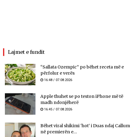
Lajmet e fundit
“Sallata Ozempic” po bëhet receta më e
përfolur e verës
16:48 / 07.08.2026
Apple thuhet se po teston iPhone më të
madh ndonjëherë
16:45 / 07.08.2026
Bëhet viral shikimi ‘hot’ i Duas ndaj Callum
në premierën e...