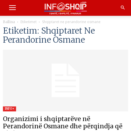
Etiketimet
Shqiptaret ne perandorine osmane
Ballina
Etiketim: Shqiptaret Ne
Perandorine Osmane
INFO+
Organizimi i shqiptarëve në
Perandorinë Osmane dhe përqindja që