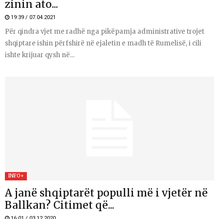
zinin ato...
19:39 / 07.04.2021
Për qindra vjet me radhë nga pikëpamja administrative trojet
shqiptare ishin përfshirë në ejaletin e madh të Rumelisë, i cili
ishte krijuar qysh në...
INFO+
A janë shqiptarët populli më i vjetër në
Ballkan? Citimet që...
16:01 / 03.12.2020