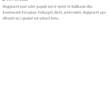
Shqiptarët janë ndër popujt më të vjetër të Ballkanit dhe
Kontinentit Evropian. Pellazgët, Ilirët, arbëreshët, shqiptarët apo
albanët siç i quajnë sot mbarë bota...