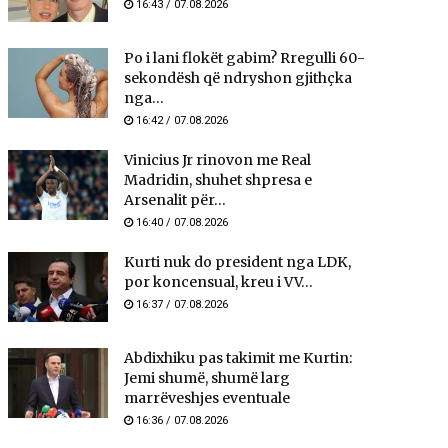
16:43 / 07.08.2026
Po i lani flokët gabim? Rregulli 60-
sekondësh që ndryshon gjithçka
nga...
16:42 / 07.08.2026
Vinicius Jr rinovon me Real
Madridin, shuhet shpresa e
Arsenalit për...
16:40 / 07.08.2026
Kurti nuk do president nga LDK,
por koncensual, kreu i VV...
16:37 / 07.08.2026
Abdixhiku pas takimit me Kurtin:
Jemi shumë, shumë larg
marrëveshjes eventuale
16:36 / 07.08.2026