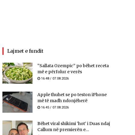
Lajmet e fundit
“Sallata Ozempic” po bëhet receta
më e përfolur e verës
16:48 / 07.08.2026
Apple thuhet se po teston iPhone
më të madh ndonjëherë
16:45 / 07.08.2026
Bëhet viral shikimi ‘hot’ i Duas ndaj
Callum në premierën e...