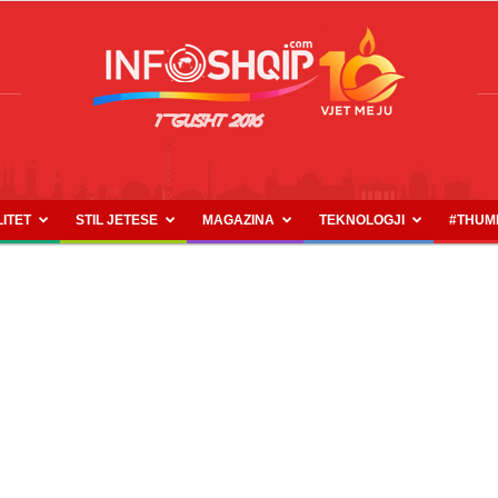
LITET
STIL JETESE
MAGAZINA
TEKNOLOGJI
#THUM
INFOSHQIP.COM