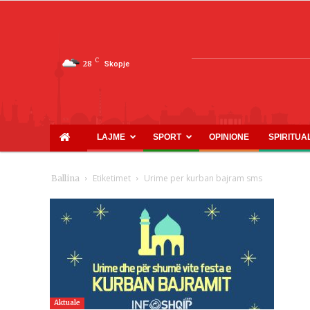
C
28
Skopje
LAJME
SPORT
OPINIONE
SPIRITUA
Etiketimet
Urime per kurban bajram sms
Ballina
Aktuale