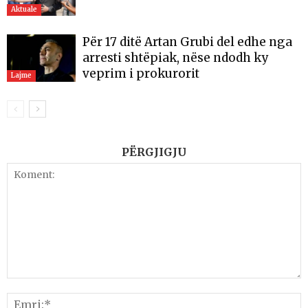
Aktuale
Për 17 ditë Artan Grubi del edhe nga
arresti shtëpiak, nëse ndodh ky
veprim i prokurorit
Lajme
PËRGJIGJU