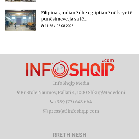
Filipinas, indianë dhe egjiptianë në krye të
punësimeve, ja sa të...
11:55 / 06.08.2026
InfoShqip Media
Rr.Stole Naumov, Pallati 4, 1000 Shkup/Maqedoni
+389 (77) 643 664
press(at)infoshqip.com
RRETH NESH