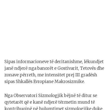
Sipas informacioneve të deritanishme, lëkundjet
janë ndjerë nga banorët e Gostivarit, Tetovës dhe
zonave përreth, me intensitet prej III gradësh
sipas Shkallës Evropiane Makrosizmike.
Nga Observatori Sizmologjik bëjnë të ditur se
qytetarët që e kanë ndjerë tërmetin mund të
kontribuojnë në hulumtimet sizmologjike duke