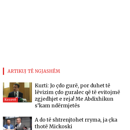
ARTIKUJ TË NGJASHËM
Kurti: Jo çdo gurë, por duhet të
lëvizim çdo guralec që të evitojmë
zgjedhjet e reja! Me Abdixhikun
Kosovë
s’kam ndërmjetës
A do të shtrenjtohet rryma, ja çka
thotë Mickoski