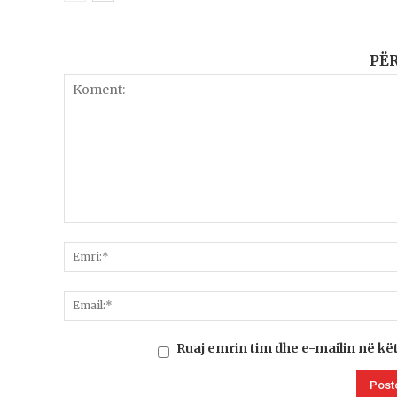
PË
Ruaj emrin tim dhe e-mailin në kë