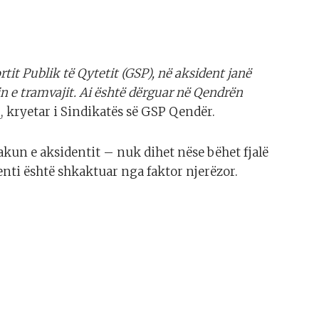
it Publik të Qytetit (GSP), në aksident janë
in e tramvajit. Ai është dërguar në Qendrën
q, kryetar i Sindikatës së GSP Qendër.
kun e aksidentit – nuk dihet nëse bëhet fjalë
nti është shkaktuar nga faktor njerëzor.