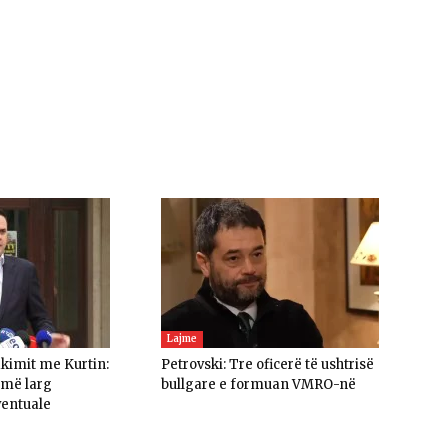
Lajme
akimit me Kurtin:
Petrovski: Tre oficerë të ushtrisë
umë larg
bullgare e formuan VMRO-në
ventuale