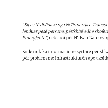
“Sipas të dhënave nga Ndërmarrja e Transport
lënduar pesë persona, përfshirë edhe shofer
Emergjente”
, deklaroi për N1 Ivan Bankovi
Ende nuk ka informacione zyrtare për shka
për problem me infrastrukturën apo akside