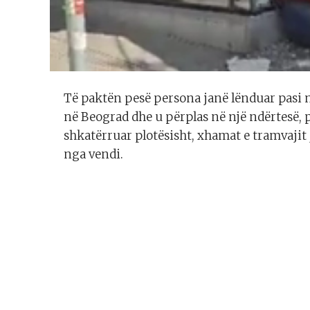
Të paktën pesë persona janë lënduar pasi n
në Beograd dhe u përplas në një ndërtesë, p
shkatërruar plotësisht, xhamat e tramvajit 
nga vendi.