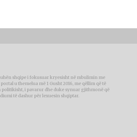
juhën shqipe i fokusuar kryesisht në mbulimin me
ortal u themelua më 1 Gusht 2016, me qëllim që të
politikisht, i pavarur dhe duke synuar gjithmonë që
diumi të dashur për lexuesin shqiptar.