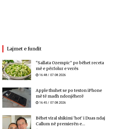
Lajmet e fundit
“Sallata Ozempic” po bëhet receta
më e përfolur e verës
16:48 / 07.08.2026
Apple thuhet se po teston iPhone
më të madh ndonjëherë
16:45 / 07.08.2026
Bëhet viral shikimi ‘hot’ i Duas ndaj
Callum në premierën e...