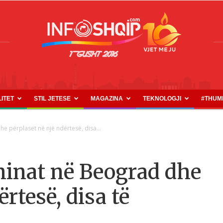
LITET
STIL JETESE
MAGAZINA
TEKNOLOGJI
#THUM
INFOSHQIP.COM
e përplaset në një ndërtesë, disa...
hinat në Beograd dhe
rtesë, disa të