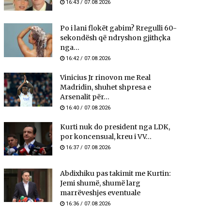
16:43 / 07.08.2026
Po i lani flokët gabim? Rregulli 60-
sekondësh që ndryshon gjithçka
nga...
16:42 / 07.08.2026
Vinicius Jr rinovon me Real
Madridin, shuhet shpresa e
Arsenalit për...
16:40 / 07.08.2026
Kurti nuk do president nga LDK,
por koncensual, kreu i VV...
16:37 / 07.08.2026
Abdixhiku pas takimit me Kurtin:
Jemi shumë, shumë larg
marrëveshjes eventuale
16:36 / 07.08.2026