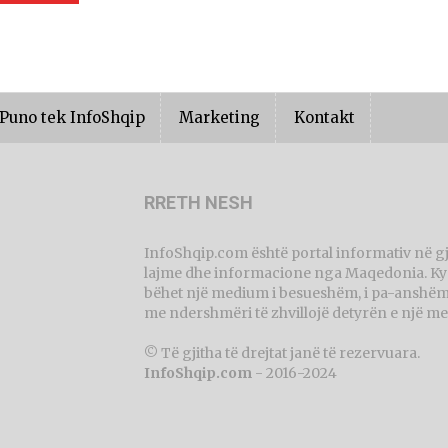
Puno tek InfoShqip
Marketing
Kontakt
RRETH NESH
InfoShqip.com është portal informativ në g
lajme dhe informacione nga Maqedonia. Ky p
bëhet një medium i besueshëm, i pa-anshëm 
me ndershmëri të zhvillojë detyrën e një me
© Të gjitha të drejtat janë të rezervuara.
InfoShqip.com
- 2016-2024