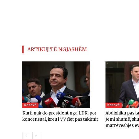
ARTIKUJ TË NGJASHËM
Kosovë
Kosovë
Kurti nuk do president nga LDK, por
Abdixhiku pas t
koncensual, kreu i VV flet pas takimit
Jemi shumë, sh
marrëveshjes e