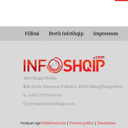
Fillimi
Rreth InfoShqip
Impressum
InfoShqip Media
Rr.Stole Naumov, Pallati 4, 1000 Shkup/Maqedoni
+389 (77) 643 664
press(at)infoshqip.com
Hostuar nga
|
|
FidaHost.com
Privacy policy
Disclaimer