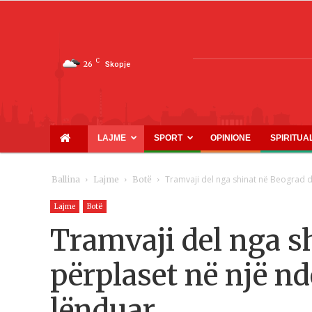
C
26
Skopje
LAJME
SPORT
OPINIONE
SPIRITUA
Tramvaji del nga shinat në Beograd dh
Ballina
Lajme
Botë
Lajme
Botë
Tramvaji del nga s
përplaset në një ndë
lënduar