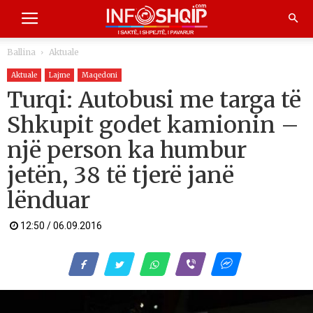
Ballina
Aktuale
Aktuale
Lajme
Maqedoni
Turqi: Autobusi me targa të
Shkupit godet kamionin –
një person ka humbur
jetën, 38 të tjerë janë
lënduar
12:50 / 06.09.2016