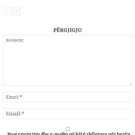
PËRGJIGJU
Ruaj emrin tim dhe e-mailin në këtë shfletues për herën