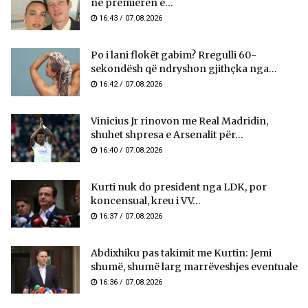
në premierën e...
16:43 / 07.08.2026
Po i lani flokët gabim? Rregulli 60-
sekondësh që ndryshon gjithçka nga...
16:42 / 07.08.2026
Vinicius Jr rinovon me Real Madridin,
shuhet shpresa e Arsenalit për...
16:40 / 07.08.2026
Kurti nuk do president nga LDK, por
koncensual, kreu i VV...
16:37 / 07.08.2026
Abdixhiku pas takimit me Kurtin: Jemi
shumë, shumë larg marrëveshjes eventuale
16:36 / 07.08.2026