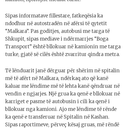
Sipas informatave fillestare, fatkeqësia ka
ndodhur në autostradën në afërsi të qytetit
“Malkara”. Pas goditjes, autobusi me targa të
Shkupit, sipas mediave i ndërmarrjes “Boga
Transport” është bllokuar në kamionin me targa
turke, gjatë së cilës është zvarritur qindra metra.
Të lënduarit janë dërguar për shërim në spitalin
më të afërt në Malkara, ndërkaq ato që kanë
kaluar me lëndime më të lehta kanë qëndruar në
vendin e ngjarjes. Një grua ka qenë e bllokuar në
karriget e pasme të autobusin i cili ka qenë i
bllokuar nga kamioni. Ajo me lëndime të rënde
ka qenë e transferuar në Spitalin në Kashan.
Sipas raportimeve, përveç kësaj gruas, më rëndë