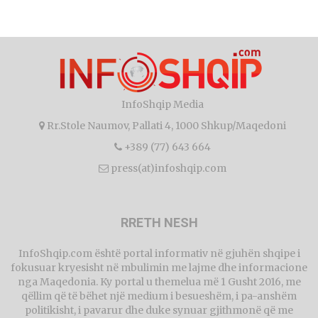
InfoShqip Media
Rr.Stole Naumov, Pallati 4, 1000 Shkup/Maqedoni
+389 (77) 643 664
press(at)infoshqip.com
RRETH NESH
InfoShqip.com është portal informativ në gjuhën shqipe i
fokusuar kryesisht në mbulimin me lajme dhe informacione
nga Maqedonia. Ky portal u themelua më 1 Gusht 2016, me
qëllim që të bëhet një medium i besueshëm, i pa-anshëm
politikisht, i pavarur dhe duke synuar gjithmonë që me