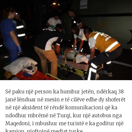
Së paku një person ka humbur jetën, ndërkaq 38
janë lënduar në mesin e të cilëve edhe dy shoferët
në një aksident të rëndë komunikacioni që ka
ndodhur mbrëmë në Turqi, kur një autobus nga
Maqedoni, i mbushur me turistë e ka goditur një
kamion, njoftojnë mediat turke.