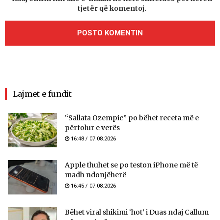
tjetër që komentoj.
Lajmet e fundit
“Sallata Ozempic” po bëhet receta më e
përfolur e verës
16:48 / 07.08.2026
Apple thuhet se po teston iPhone më të
madh ndonjëherë
16:45 / 07.08.2026
Bëhet viral shikimi ‘hot’ i Duas ndaj Callum