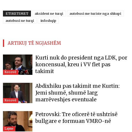
ETIKETIMET
aksident ne turqi
autobusi me turiste nga shkupi
autobusi ne turqi
infoshqip
ARTIKUJ TË NGJASHËM
Kurti nuk do president nga LDK, por
koncensual, kreu i VV flet pas
takimit
Kosovë
Abdixhiku pas takimit me Kurtin:
Jemi shumë, shumë larg
marrëveshjes eventuale
Kosovë
Petrovski: Tre oficerë të ushtrisë
bullgare e formuan VMRO-në
Lajme