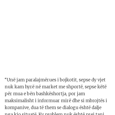
“Unë jam paralajmërues i bojkotit, sepse dy vjet
nuk kam hyrë në market me shportë, sepse këtë
për mua e bën bashkëshortja, por jam
maksimalisht i informuar mirë dhe si mbrojtës i
kompanive, dua të them se dialogu është dalje
nga kjo situatë. Ky problem nuk është prej tani,