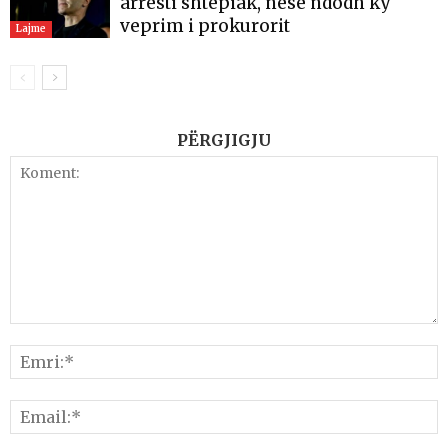
arresti shtëpiak, nëse ndodh ky
veprim i prokurorit
Lajme
PËRGJIGJU