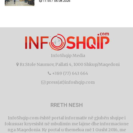
11:55 / 06.08.2026
InfoShqip Media
Rr.Stole Naumov, Pallati 4, 1000 Shkup/Maqedoni
+389 (77) 643 664
press(at)infoshqip.com
RRETH NESH
InfoShqip.com është portal informativ në gjuhën shqipe i
fokusuar kryesisht në mbulimin me lajme dhe informacione
nga Maqedonia. Ky portal u themelua më 1 Gusht 2016, me