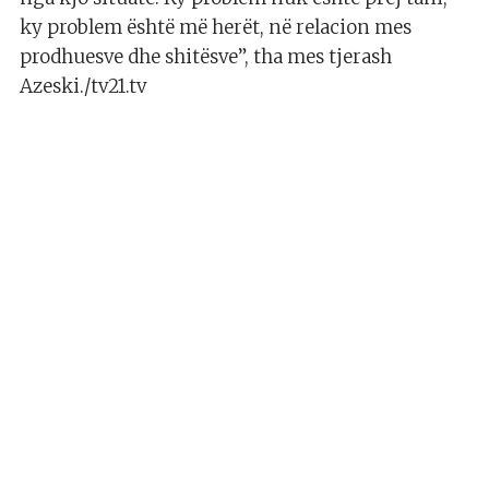
ky problem është më herët, në relacion mes
prodhuesve dhe shitësve”, tha mes tjerash
Azeski./tv21.tv