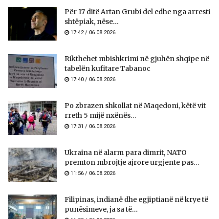
Për 17 ditë Artan Grubi del edhe nga arresti
shtëpiak, nëse...
17:42 / 06.08.2026
Rikthehet mbishkrimi në gjuhën shqipe në
tabelën kufitare Tabanoc
17:40 / 06.08.2026
Po zbrazen shkollat në Maqedoni, këtë vit
rreth 5 mijë nxënës...
17:31 / 06.08.2026
Ukraina në alarm para dimrit, NATO
premton mbrojtje ajrore urgjente pas...
11:56 / 06.08.2026
Filipinas, indianë dhe egjiptianë në krye të
punësimeve, ja sa të...