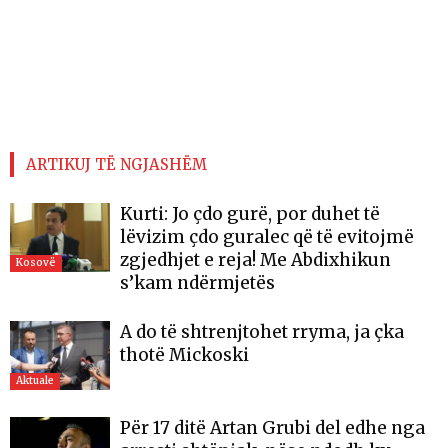
ARTIKUJ TË NGJASHËM
Kurti: Jo çdo gurë, por duhet të
lëvizim çdo guralec që të evitojmë
zgjedhjet e reja! Me Abdixhikun
Kosovë
s’kam ndërmjetës
A do të shtrenjtohet rryma, ja çka
thotë Mickoski
Aktuale
Për 17 ditë Artan Grubi del edhe nga