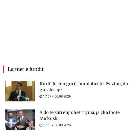
Lajmet e fundit
Kurti: Jo çdo gurë, por duhet të lëvizim çdo
guralec që...
17:57 / 06.08.2026
A do të shtrenjtohet rryma, ja çka thotë
Mickoski
17:50 / 06.08.2026