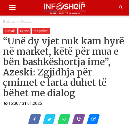
Ballina
Aktuale
Aktuale
Lajme
Maqedoni
“Unë dy vjet nuk kam hyrë
në market, këtë për mua e
bën bashkëshortja ime”,
Azeski: Zgjidhja për
çmimet e larta duhet të
bëhet me dialog
15:30 / 31.01.2025