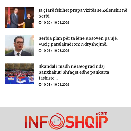
Ja çfarë fshihet prapa vizitës së Zelenskit në
Serbi
10:20 / 10.08.2026
Serbia plan për ta lënë Kosovën pa ujë,
Vuçiç paralajmëron: Ndryshojmë...
10:06 / 10.08.2026
Skandal i madh në Beograd ndaj
Sanxhakut! Shfaqet edhe pankarta
fashiste...
10:04 / 10.08.2026