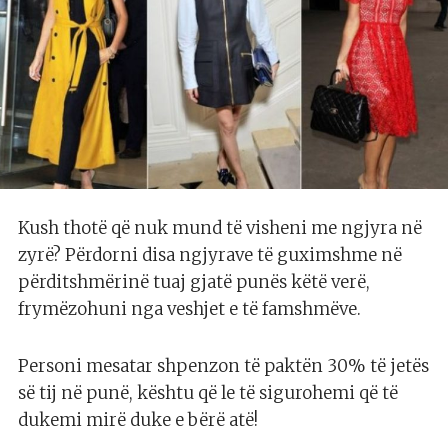
Kush thotë që nuk mund të visheni me ngjyra në
zyrë? Përdorni disa ngjyrave të guximshme në
përditshmërinë tuaj gjatë punës këtë verë,
frymëzohuni nga veshjet e të famshmëve.
Personi mesatar shpenzon të paktën 30% të jetës
së tij në punë, kështu që le të sigurohemi që të
dukemi mirë duke e bërë atë!