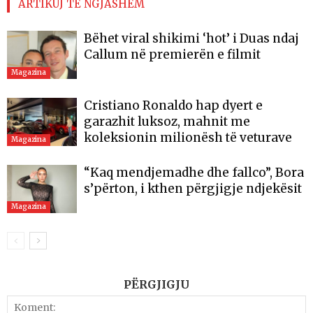
ARTIKUJ TË NGJASHËM
Bëhet viral shikimi ‘hot’ i Duas ndaj
Callum në premierën e filmit
Magazina
Cristiano Ronaldo hap dyert e
garazhit luksoz, mahnit me
koleksionin milionësh të veturave
Magazina
“Kaq mendjemadhe dhe fallco”, Bora
s’përton, i kthen përgjigje ndjekësit
Magazina
PËRGJIGJU