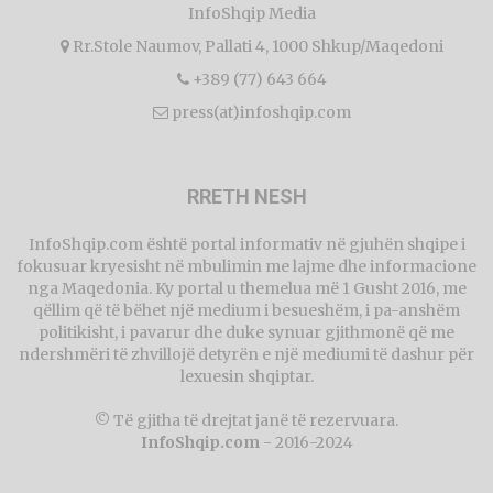
InfoShqip Media
Rr.Stole Naumov, Pallati 4, 1000 Shkup/Maqedoni
+389 (77) 643 664
press(at)infoshqip.com
RRETH NESH
InfoShqip.com është portal informativ në gjuhën shqipe i
fokusuar kryesisht në mbulimin me lajme dhe informacione
nga Maqedonia. Ky portal u themelua më 1 Gusht 2016, me
qëllim që të bëhet një medium i besueshëm, i pa-anshëm
politikisht, i pavarur dhe duke synuar gjithmonë që me
ndershmëri të zhvillojë detyrën e një mediumi të dashur për
lexuesin shqiptar.
© Të gjitha të drejtat janë të rezervuara.
InfoShqip.com
- 2016-2024