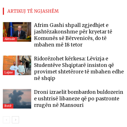
ARTIKUJ TË NGJASHËM
Afrim Gashi shpall zgjedhjet e
jashtëzakonshme për kryetar të
Komunës së Bërvenicës, do të
Aktuale
mbahen më 18 tetor
Ridorëzohet kërkesa: Lëvizja e
Studentëve Shqiptarë insiston që
provimet shtetërore të mbahen edhe
Lajme
në shqip
Droni izraelit bombardon buldozerin
e ushtrisë libaneze që po pastronte
rrugën në Mansouri
Botë