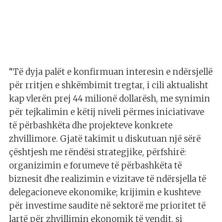
“Të dyja palët e konfirmuan interesin e ndërsjellë
për rritjen e shkëmbimit tregtar, i cili aktualisht
kap vlerën prej 44 milionë dollarësh, me synimin
për tejkalimin e këtij niveli përmes iniciativave
të përbashkëta dhe projekteve konkrete
zhvillimore. Gjatë takimit u diskutuan një sërë
çështjesh me rëndësi strategjike, përfshirë:
organizimin e forumeve të përbashkëta të
biznesit dhe realizimin e vizitave të ndërsjella të
delegacioneve ekonomike; krijimin e kushteve
për investime saudite në sektorë me prioritet të
lartë për zhvillimin ekonomik të vendit, si