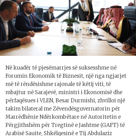
Në kuadër të pjesëmarrjes së suksesshme në
Forumin Ekonomik të Biznesit, një nga ngjarjet
më të rëndësishme rajonale të këtij viti, të
mbajtur në Sarajevë, ministri i Ekonomisë dhe
përfaqësues i VLEN, Besar Durmishi, zhvilloi një
takim bilateral me Zëvendësguvernatorin për
Marrëdhënie Ndërkombëtare në Autoritetin e
Përgjithshëm për Tregtinë e Jashtme (GAFT) të
Arabisë Sauite, Shkëlqesinë e Tij Abdulaziz