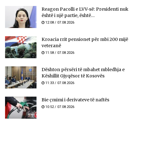
Reagon Pacolli e LVV-së: Presidenti nuk
është i një partie, është...
12:08 / 07.08.2026
Kroacia rrit pensionet për mbi 200 mijë
veteranë
11:58 / 07.08.2026
​Dështon përsëri të mbahet mbledhja e
Këshillit Gjyqësor të Kosovës
11:33 / 07.08.2026
Bie çmimi i derivateve të naftës
10:52 / 07.08.2026