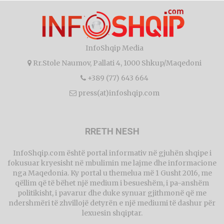
InfoShqip Media
Rr.Stole Naumov, Pallati 4, 1000 Shkup/Maqedoni
+389 (77) 643 664
press(at)infoshqip.com
RRETH NESH
InfoShqip.com është portal informativ në gjuhën shqipe i
fokusuar kryesisht në mbulimin me lajme dhe informacione
nga Maqedonia. Ky portal u themelua më 1 Gusht 2016, me
qëllim që të bëhet një medium i besueshëm, i pa-anshëm
politikisht, i pavarur dhe duke synuar gjithmonë që me
ndershmëri të zhvillojë detyrën e një mediumi të dashur për
lexuesin shqiptar.