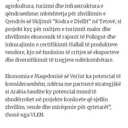
agrokultura, turizmi dhe infrastruktura e
qëndrueshme; mbështetja për zhvillimin e
Qendrës së Skijimit “Kodra e Diellit” në Tetovë, si
projekt kyç për nxitjen e turizmit malor dhe
zhvillimin ekonomik të rajonit të Pollogut dhe
inkurajimin e certifikimit Hallall të produkteve
vendore, kjo në funksion të rritjes së eksporteve
dhe diversifikimit të tregjeve ndërkombëtare.
Ekonomia e Maqedonisë së Veriut ka potencial të
konsiderueshëm, ndërsa me partnerë strategjikë
si Arabia Saudite ky potencial mund të
shndërrohet në projekte konkrete që sjellin
zhvillim, vende dhe mirëqenie për qytetarët”,
thonë nga VLEN.