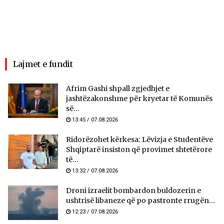
Lajmet e fundit
Afrim Gashi shpall zgjedhjet e
jashtëzakonshme për kryetar të Komunës
së...
13:45 / 07.08.2026
Ridorëzohet kërkesa: Lëvizja e Studentëve
Shqiptarë insiston që provimet shtetërore
të...
13:32 / 07.08.2026
Droni izraelit bombardon buldozerin e
ushtrisë libaneze që po pastronte rrugën...
12:23 / 07.08.2026