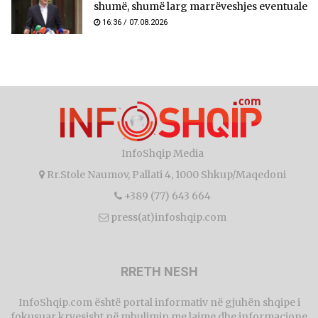
shumë, shumë larg marrëveshjes eventuale
16:36 / 07.08.2026
InfoShqip Media
Rr.Stole Naumov, Pallati 4, 1000 Shkup/Maqedoni
+389 (77) 643 664
press(at)infoshqip.com
RRETH NESH
InfoShqip.com është portal informativ në gjuhën shqipe i
fokusuar kryesisht në mbulimin me lajme dhe informacione