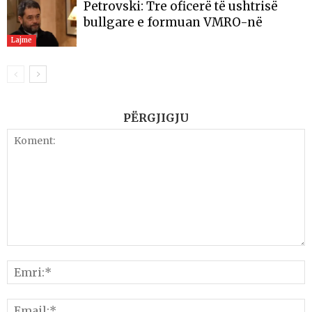
Petrovski: Tre oficerë të ushtrisë
bullgare e formuan VMRO-në
Lajme
PËRGJIGJU