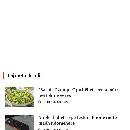
Lajmet e fundit
“Sallata Ozempic” po bëhet receta më e
përfolur e verës
16:48 / 07.08.2026
Apple thuhet se po teston iPhone më të
madh ndonjëherë
16:45 / 07.08.2026