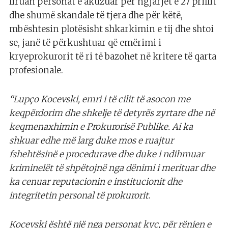
liruan personat e akuzuar për ngjarjet e 27 prillit
dhe shumë skandale të tjera dhe për këtë,
mbështesin plotësisht shkarkimin e tij dhe shtoi
se, janë të përkushtuar që emërimi i
kryeprokurorit të ri të bazohet në kritere të qarta
profesionale.
“Lupço Kocevski, emri i të cilit të asocon me
keqpërdorim dhe shkelje të detyrës zyrtare dhe në
keqmenaxhimin e Prokurorisë Publike. Ai ka
shkuar edhe më larg duke mos e ruajtur
fshehtësinë e procedurave dhe duke i ndihmuar
kriminelët të shpëtojnë nga dënimi i merituar dhe
ka cenuar reputacionin e institucionit dhe
integritetin personal të prokurorit
.
Kocevski është një nga personat kyç, për rënien e