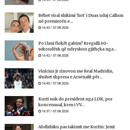
Bëhet viral shikimi ‘hot’ i Duas ndaj Callum
në premierën e...
16:43 / 07.08.2026
Po i lani flokët gabim? Rregulli 60-
sekondësh që ndryshon gjithçka nga...
16:42 / 07.08.2026
Vinicius Jr rinovon me Real Madridin,
shuhet shpresa e Arsenalit për...
16:40 / 07.08.2026
Kurti nuk do president nga LDK, por
koncensual, kreu i VV...
16:37 / 07.08.2026
Abdixhiku pas takimit me Kurtin: Jemi