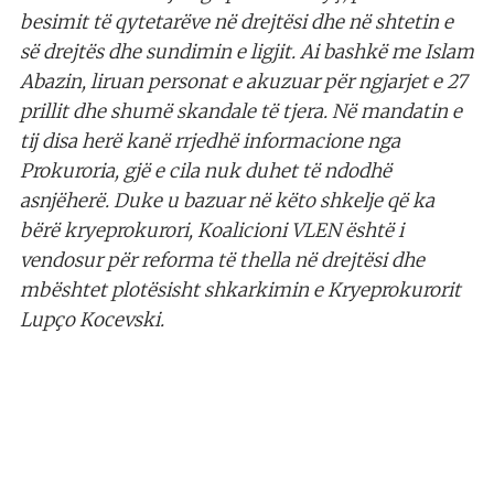
besimit të qytetarëve në drejtësi dhe në shtetin e
së drejtës dhe sundimin e ligjit. Ai bashkë me Islam
Abazin, liruan personat e akuzuar për ngjarjet e 27
prillit dhe shumë skandale të tjera. Në mandatin e
tij disa herë kanë rrjedhë informacione nga
Prokuroria, gjë e cila nuk duhet të ndodhë
asnjëherë. Duke u bazuar në këto shkelje që ka
bërë kryeprokurori, Koalicioni VLEN është i
vendosur për reforma të thella në drejtësi dhe
mbështet plotësisht shkarkimin e Kryeprokurorit
Lupço Kocevski.