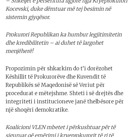
– Shkeljet e përsëritura ligjore nga Kryeprokurori
Kocevski, duke dëmtuar më tej besimin në
sistemin gjyqësor.
Prokurori Republikan ka humbur legjitimitetin
dhe kredibilitetin – ai duhet të largohet
menjëherë!
Propozimin për shkarkim do t’i dorëzohet
Këshillit të Prokurorëve dhe Kuvendit të
Republikës së Maqedonisë së Veriut për
procedurat e mëtejshme. Shteti i së drejtës dhe
integriteti i institucioneve janë thelbësore për
një shoqëri demokratike.
Koalicioni VLEN mbetet i përkushtuar për të
siguruar që emërimi i kryeprokurorit të ri të