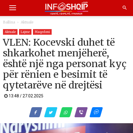
Ballina
Aktuale
Aktuale
Lajme
Maqedoni
VLEN: Kocevski duhet të
shkarkohet menjëherë,
është një nga personat kyç
për rënien e besimit të
qytetarëve në drejtësi
13:48 / 27.02.2025