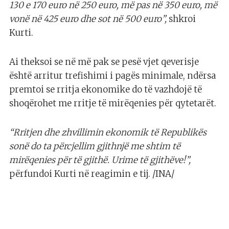
130 e 170 euro në 250 euro, më pas në 350 euro, më
vonë në 425 euro dhe sot në 500 euro”,
shkroi
Kurti.
Ai theksoi se në më pak se pesë vjet qeverisje
është arritur trefishimi i pagës minimale, ndërsa
premtoi se rritja ekonomike do të vazhdojë të
shoqërohet me rritje të mirëqenies për qytetarët.
“Rritjen dhe zhvillimin ekonomik të Republikës
sonë do ta përcjellim gjithnjë me shtim të
mirëqenies për të gjithë. Urime të gjithëve!”,
përfundoi Kurti në reagimin e tij. /INA/