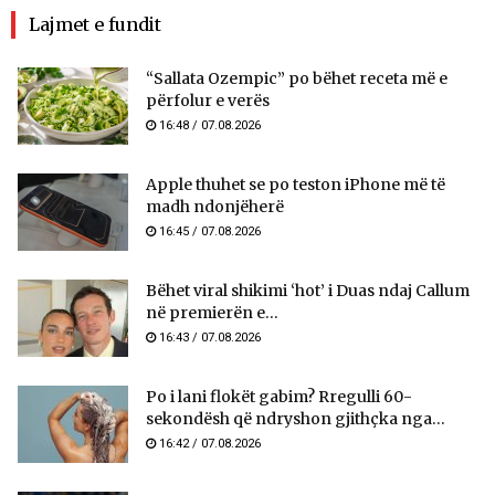
Lajmet e fundit
“Sallata Ozempic” po bëhet receta më e
përfolur e verës
16:48 / 07.08.2026
Apple thuhet se po teston iPhone më të
madh ndonjëherë
16:45 / 07.08.2026
Bëhet viral shikimi ‘hot’ i Duas ndaj Callum
në premierën e...
16:43 / 07.08.2026
Po i lani flokët gabim? Rregulli 60-
sekondësh që ndryshon gjithçka nga...
16:42 / 07.08.2026