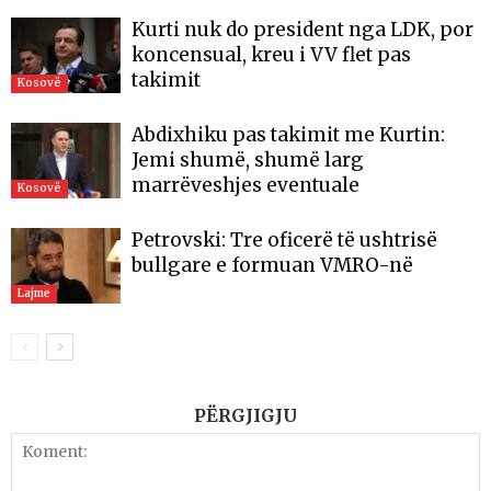
Kurti nuk do president nga LDK, por
koncensual, kreu i VV flet pas
takimit
Kosovë
Abdixhiku pas takimit me Kurtin:
Jemi shumë, shumë larg
marrëveshjes eventuale
Kosovë
Petrovski: Tre oficerë të ushtrisë
bullgare e formuan VMRO-në
Lajme
PËRGJIGJU