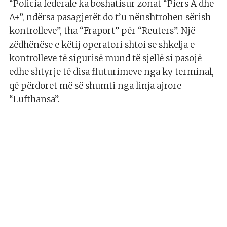
“Policia federale ka boshatisur zonat “Piers A dhe
A+”, ndërsa pasagjerët do t’u nënshtrohen sërish
kontrolleve”, tha “Fraport” për “Reuters”. Një
zëdhënëse e këtij operatori shtoi se shkelja e
kontrolleve të sigurisë mund të sjellë si pasojë
edhe shtyrje të disa fluturimeve nga ky terminal,
që përdoret më së shumti nga linja ajrore
“Lufthansa”.