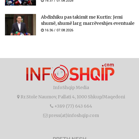
16:37 / 07.08.2026
Abdixhiku pas takimit me Kurtin: Jemi
shumë, shumë larg marrëveshjes eventuale
16:36 / 07.08.2026
InfoShqip Media
Rr.Stole Naumov, Pallati 4, 1000 Shkup/Maqedoni
+389 (77) 643 664
press(at)infoshqip.com