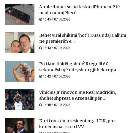
Apple thuhet se po teston iPhone më të
madh ndonjëherë
16:45 / 07.08.2026
Bëhet viral shikimi ‘hot’ i Duas ndaj Callum
në premierën e...
16:43 / 07.08.2026
Po i lani flokët gabim? Rregulli 60-
sekondësh që ndryshon gjithçka nga...
16:42 / 07.08.2026
Vinicius Jr rinovon me Real Madridin,
shuhet shpresa e Arsenalit për...
16:40 / 07.08.2026
Kurti nuk do president nga LDK, por
koncensual, kreu i VV...