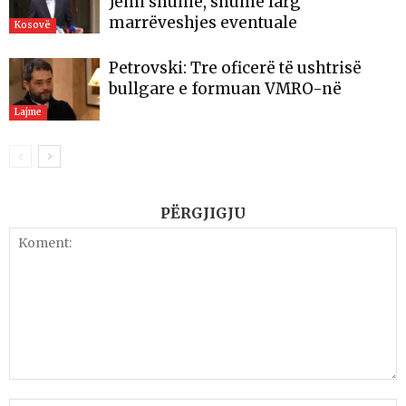
Jemi shumë, shumë larg
marrëveshjes eventuale
Kosovë
Petrovski: Tre oficerë të ushtrisë
bullgare e formuan VMRO-në
Lajme
PËRGJIGJU