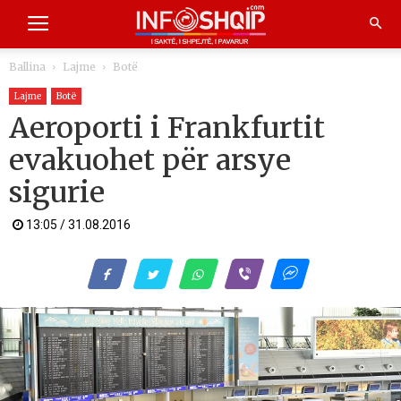
Ballina
Lajme
Botë
Lajme
Botë
Aeroporti i Frankfurtit
evakuohet për arsye
sigurie
13:05 / 31.08.2016