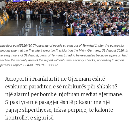
epaselect epa05516430 Thousands of people stream out of Terminal 1 after the evacuation
nnouncement at the Frankfurt airport in Frankfurt on the Main, Germany, 31 August 2016. In
he early hours of 31 August, parts of Terminal 1 had to be evacuated because a person had
eached the security area of the airport without usual security checks, according to airport
operator Fraport. EPA/BORIS ROESSLER
Aeroporti i Frankfurtit në Gjermani është
evakuuar paraditen e së mërkurës për shkak të
një alarmi për bombë, njoftuan mediat gjermane.
Sipas tyre një pasagjer është pikasur me një
pajisje shpërthyese, teksa përpiqej të kalonte
kontrollet e sigurisë.