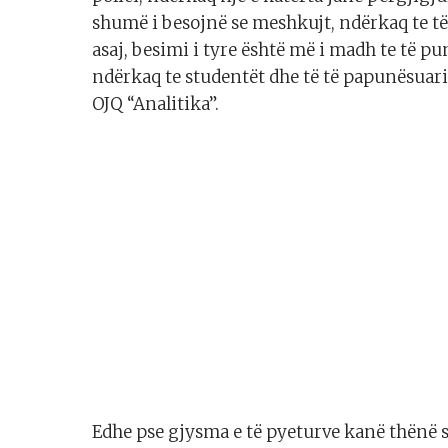
shumë i besojnë se meshkujt, ndërkaq te të
asaj, besimi i tyre është më i madh te të pu
ndërkaq te studentët dhe të të papunësuari
OJQ “Analitika”.
Edhe pse gjysma e të pyeturve kanë thënë s