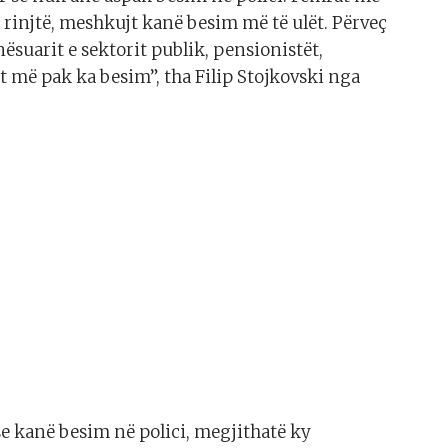
 rinjtë, meshkujt kanë besim më të ulët. Përveç
nësuarit e sektorit publik, pensionistët,
t më pak ka besim”, tha Filip Stojkovski nga
e kanë besim në polici, megjithatë ky