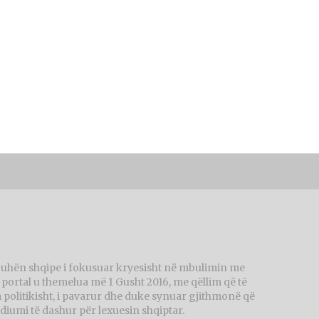
juhën shqipe i fokusuar kryesisht në mbulimin me
ortal u themelua më 1 Gusht 2016, me qëllim që të
politikisht, i pavarur dhe duke synuar gjithmonë që
diumi të dashur për lexuesin shqiptar.