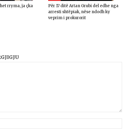
ohet rryma, ja çka
Për 17 ditë Artan Grubi del edhe nga
arresti shtëpiak, nëse ndodh ky
veprim i prokurorit
RGJIGJU