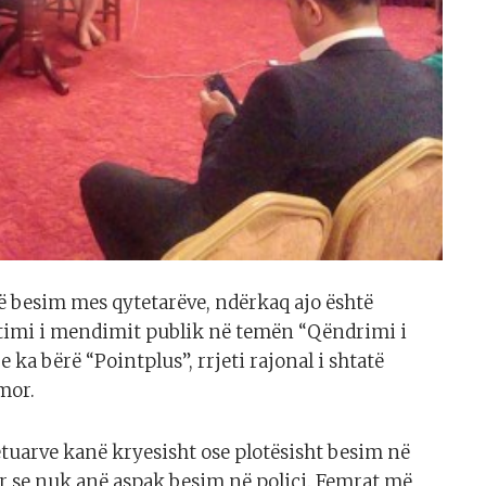
më besim mes qytetarëve, ndërkaq ajo është
timi i mendimit publik në temën “Qëndrimi i
e ka bërë “Pointplus”, rrjeti rajonal i shtatë
mor.
etuarve kanë kryesisht ose plotësisht besim në
ur se nuk anë aspak besim në polici. Femrat më