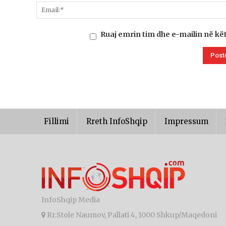
Ruaj emrin tim dhe e-mailin në kë
Fillimi
Rreth InfoShqip
Impressum
InfoShqip Media
Rr.Stole Naumov, Pallati 4, 1000 Shkup/Maqedoni