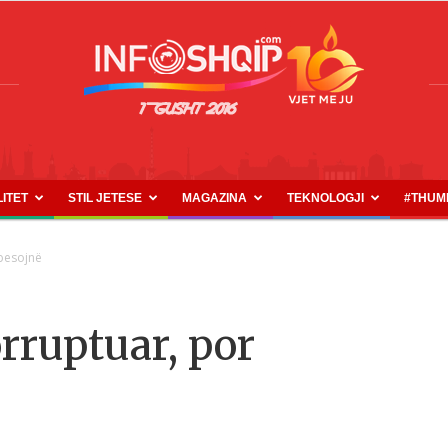
LITET
STIL JETESE
MAGAZINA
TEKNOLOGJI
#THUM
INFOSHQIP.COM
 besojnë
orruptuar, por