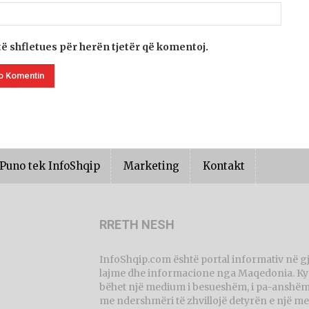
të shfletues për herën tjetër që komentoj.
Puno tek InfoShqip
Marketing
Kontakt
RRETH NESH
InfoShqip.com është portal informativ në g
lajme dhe informacione nga Maqedonia. Ky p
bëhet një medium i besueshëm, i pa-anshëm 
me ndershmëri të zhvillojë detyrën e një me