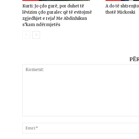
Kurti: Jo çdo gurë, por duhet të
A do të shtrenjt
lëvizim çdo guralec që të evitojmë
thotë Mickoski
zgjedhjet e reja! Me Abdixhikun
s’kam ndërmjetës
PË