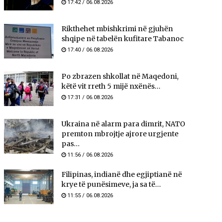
17:42 / 06.08.2026
Rikthehet mbishkrimi në gjuhën
shqipe në tabelën kufitare Tabanoc
17:40 / 06.08.2026
Po zbrazen shkollat në Maqedoni,
këtë vit rreth 5 mijë nxënës...
17:31 / 06.08.2026
Ukraina në alarm para dimrit, NATO
premton mbrojtje ajrore urgjente
pas...
11:56 / 06.08.2026
Filipinas, indianë dhe egjiptianë në
krye të punësimeve, ja sa të...
11:55 / 06.08.2026