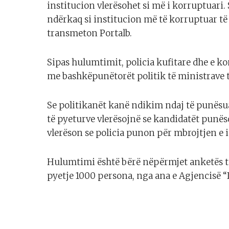
institucion vlerësohet si më i korruptuari. 
ndërkaq si institucion më të korruptuar të
transmeton Portalb.
Sipas hulumtimit, policia kufitare dhe e 
me bashkëpunëtorët politik të ministrave 
Se politikanët kanë ndikim ndaj të punësua
të pyeturve vlerësojnë se kandidatët punëso
vlerëson se policia punon për mbrojtjen e 
Hulumtimi është bërë nëpërmjet anketës tele
pyetje 1000 persona, nga ana e Agjencisë “