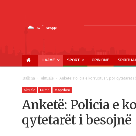
C
24
Skopje
LAJME
SPORT
OPINIONE
SPIRITUA
Anketë: Policia e korruptuar, por qytetarët i
Ballina
Aktuale
Aktuale
Lajme
Maqedoni
Anketë: Policia e k
qytetarët i besojnë