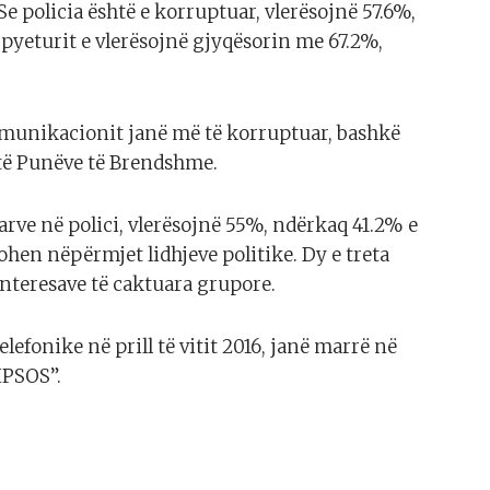
Se policia është e korruptuar, vlerësojnë 57.6%,
 pyeturit e vlerësojnë gjyqësorin me 67.2%,
komunikacionit janë më të korruptuar, bashkë
të Punëve të Brendshme.
rve në polici, vlerësojnë 55%, ndërkaq 41.2% e
hen nëpërmjet lidhjeve politike. Dy e treta
interesave të caktuara grupore.
fonike në prill të vitit 2016, janë marrë në
IPSOS”.