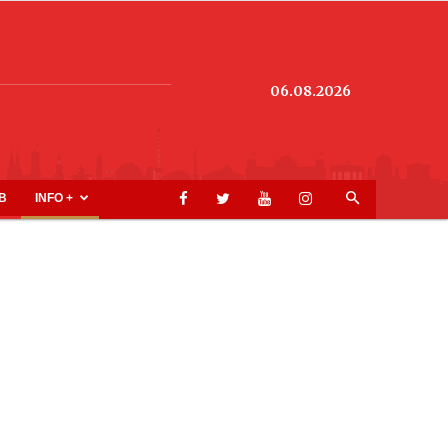
06.08.2026
B
INFO +