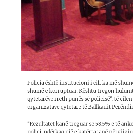
Policia është institucioni i cili ka më shu
shumë e korruptuar. Kështu tregon hulum
qytetarëve rreth punës së policisë”, të cilën 
organizatave qytetare të Ballkanit Perëndi
“Rezultatet kanë treguar se 58.5% e të ank
polici, ndërkaq një e katërta janë përgjigj