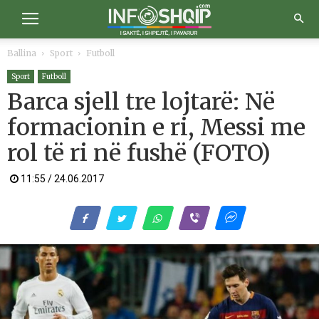
Ballina
Sport
Futboll
Sport
Futboll
Barca sjell tre lojtarë: Në
formacionin e ri, Messi me
rol të ri në fushë (FOTO)
11:55 / 24.06.2017