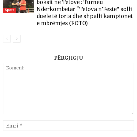
boksit në Tetovë : Turneu
Ndërkombëtar “Tetova n’Festë” solli
Sport
duele të forta dhe shpalli kampionët
e mbrëmjes (FOTO)
PËRGJIGJU