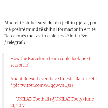
Mbetet të shihet se si do të rrjedhin gjërat, por
më poshtë mund të shihni formacionin e ri të
Barcelonës me rastin e blerjes së lojtarëve.
/Telegrafi/
How the Barcelona team could look next
season…?
And it doesn’t even have Iniesta, Rakitic etc
?
pic.twitter.com/5GqqWvnQzH
— UNILAD Football (@UNILADFooty)
June
21, 2017