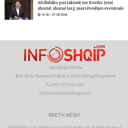
Abdixhiku pas takimit me Kurtin: Jemi
shumë, shumë larg marrëveshjes eventuale
16:36 / 07.08.2026
InfoShqip Media
Rr.Stole Naumov, Pallati 4, 1000 Shkup/Maqedoni
+389 (77) 643 664
press(at)infoshqip.com
RRETH NESH
InfoShqip.com është portal informativ në gjuhën shqipe i