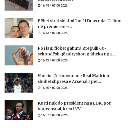
16:45 / 07.08.2026
Bëhet viral shikimi ‘hot’ i Duas ndaj Callum
në premierën e...
16:43 / 07.08.2026
Po i lani flokët gabim? Rregulli 60-
sekondësh që ndryshon gjithçka nga...
16:42 / 07.08.2026
Vinicius Jr rinovon me Real Madridin,
shuhet shpresa e Arsenalit për...
16:40 / 07.08.2026
Kurti nuk do president nga LDK, por
koncensual, kreu i VV...
16:37 / 07.08.2026