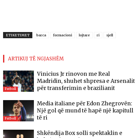
ETIKETIMET
barca
formacioni
lojtare
ri
sjell
ARTIKUJ TË NGJASHËM
Vinicius Jr rinovon me Real
Madridin, shuhet shpresa e Arsenalit
për transferimin e brazilianit
Futboll
Media italiane për Edon Zhegrovën:
Një gol që mund të hapë një kapitull
të ri
Futboll
Shkëndija Box solli spektaklin e