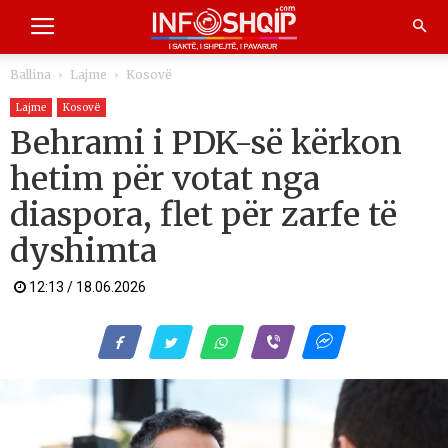
Ballina
Lajme
Kosovë
Lajme
Kosovë
Behrami i PDK-së kërkon
hetim për votat nga
diaspora, flet për zarfe të
dyshimta
12:13 / 18.06.2026