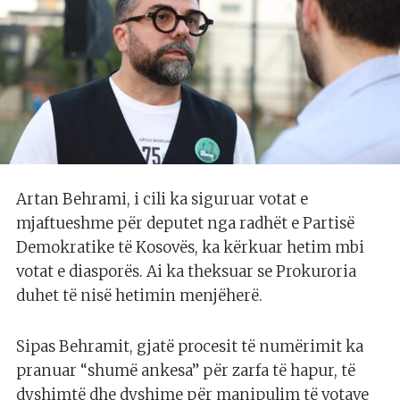
Artan Behrami, i cili ka siguruar votat e
mjaftueshme për deputet nga radhët e Partisë
Demokratike të Kosovës, ka kërkuar hetim mbi
votat e diasporës. Ai ka theksuar se Prokuroria
duhet të nisë hetimin menjëherë.
Sipas Behramit, gjatë procesit të numërimit ka
pranuar “shumë ankesa” për zarfa të hapur, të
dyshimtë dhe dyshime për manipulim të votave