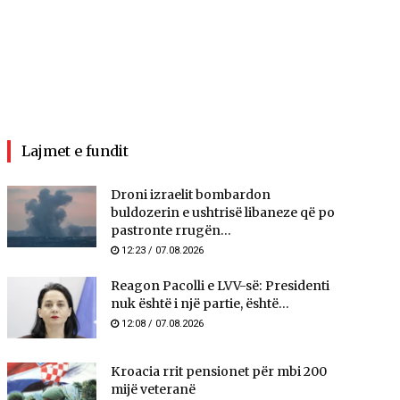
Lajmet e fundit
Droni izraelit bombardon
buldozerin e ushtrisë libaneze që po
pastronte rrugën...
12:23 / 07.08.2026
Reagon Pacolli e LVV-së: Presidenti
nuk është i një partie, është...
12:08 / 07.08.2026
Kroacia rrit pensionet për mbi 200
mijë veteranë