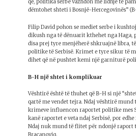
që, politika serbe vazhdon me lidhje të pa
dëmtohet shteti i Bosnjë-Hercegovinës” (B
Filip David pohon se mediet serbe i kusht
dikush nga të dënuarit kthehet nga Haga, pa
disa prej tyre menjëherë shkruajnë libra, të
politike të Serbisë. Krimet e tyre sikur të
dihet që në pushtet kemi një garniturë poli
B-H një shtet i komplikuar
Vështirë është të thuhet që B-H si një “sh
qartë me vendet tejra. Ndaj vështirë mund 
krimeve influencon raportet politike mes Se
kanë raportet e veta ndaj Serbisë, por edhe 
Ndaj nuk mund të flitet për ndonjë raport
Braçanoviq.