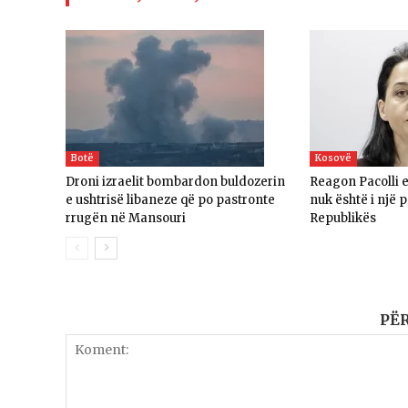
Botë
Kosovë
Droni izraelit bombardon buldozerin
Reagon Pacolli e
e ushtrisë libaneze që po pastronte
nuk është i një p
rrugën në Mansouri
Republikës
PË