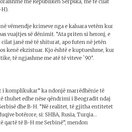
moralshme me Republikën Serpska, me të cilat
-H).
ojnë vëmendje krimeve nga e kaluara vetëm kur
s vuajtjes së dënimit. “Ata priten si heronj, e
 cilat janë më të shiturat, apo futen në jetën
 mos kenë ekzistuar. Kjo është e kuptueshme, kur
tike, të ngjashme me atë të viteve `90″.
tet i komplikukar” ka ndonjë marrëdhënie të
të thuhet edhe nëse qëndrimi i Beogradit ndaj
rbisë dhe B-H. “Në realitet, të gjitha entitetet
fuqive botërore, si: SHBA, Rusia, Turqia…
 të qartë të B-H me Serbinë”, mendon