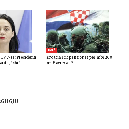
Botë
 LVV-së: Presidenti
Kroacia rrit pensionet për mbi 200
artie, është i
mijë veteranë
RGJIGJU