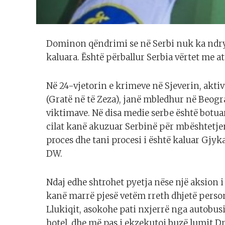
Dominon qëndrimi se në Serbi nuk ka ndry
kaluara. Është përballur Serbia vërtet me a
Në 24-vjetorin e krimeve në Sjeverin, akti
(Gratë në të Zeza), janë mbledhur në Beo
viktimave. Në disa medie serbe është botuar
cilat kanë akuzuar Serbinë për mbështetje
proces dhe tani procesi i është kaluar Gjyk
DW.
Ndaj edhe shtrohet pyetja nëse një aksion i
kanë marrë pjesë vetëm rreth dhjetë perso
Llukiqit, asokohe pati nxjerrë nga autobusi
hotel, dhe më pas i ekzekutoi buzë lumit Dr