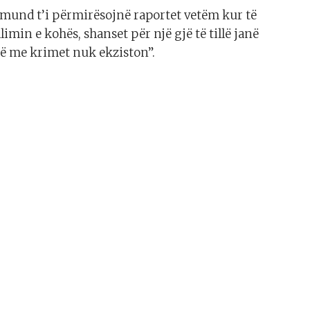
H mund t’i përmirësojnë raportet vetëm kur të
imin e kohës, shanset për një gjë të tillë janë
etë me krimet nuk ekziston”.