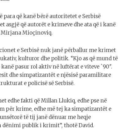
ë para që kanë bërë autoritetet e Serbisë
t asgjë që autorët e krimeve dhe ata që i kanë
a Mirjana Mioçinoviq.
cionet e Serbisë nuk janë përballur me krimet
ukativ, kulturor dhe politik. “Kjo as që mund të
t kanë pasur rol aktiv në luftërat e viteve `90″.
sit dhe simpatizantët e njësisë paramilitare
ukturat e policisë së Serbisë.
et edhe fakti që Millan Llukiq, edhe pse në
 për krime, edhe më tej ka simpatizantët e
punsëtorë të tij janë dënuar me heqje
 dënimi publik i krimit”, thotë David.