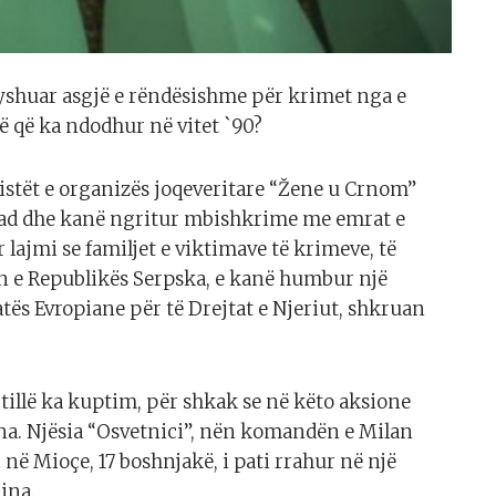
shuar asgjë e rëndësishme për krimet nga e
të që ka ndodhur në vitet `90?
vistët e organizës joqeveritare “Žene u Crnom”
grad dhe kanë ngritur mbishkrime me emrat e
 lajmi se familjet e viktimave të krimeve, të
n e Republikës Serpska, e kanë humbur një
atës Evropiane për të Drejtat e Njeriut, shkruan
 tillë ka kuptim, për shkak se në këto aksione
na. Njësia “Osvetnici”, nën komandën e Milan
 në Mioçe, 17 boshnjakë, i pati rrahur në një
ina.