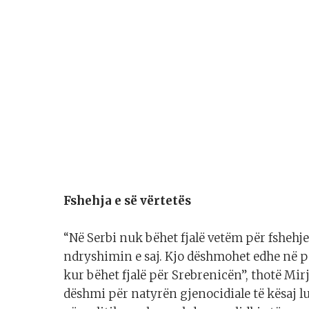
Fshehja e së vërtetës
“Në Serbi nuk bëhet fjalë vetëm për fshehje
ndryshimin e saj. Kjo dëshmohet edhe në p
kur bëhet fjalë për Srebrenicën”, thotë Mi
dëshmi për natyrën gjenocidiale të kësaj 