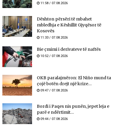
11:58 / 07.08.2026
​Dështon përsëri të mbahet
mbledhja e Këshillit Gjyqësor të
Kosovës
11:33 / 07.08.2026
Bie çmimi i derivateve të naftës
10:52 / 07.08.2026
OKB paralajmëron: El Niño mund ta
çojë botën drejt një krize...
09:47 / 07.08.2026
Bordi i Paqes nis punën, jepet leja e
parë e ndërtimit...
09:44 / 07.08.2026