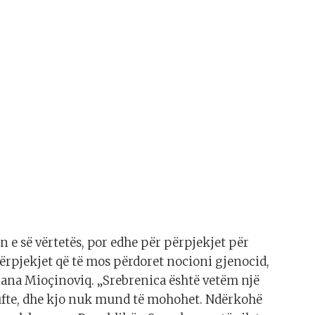
n e së vërtetës, por edhe për përpjekjet për
ërpjekjet që të mos përdoret nocioni gjenocid,
rjana Mioçinoviq. „Srebrenica është vetëm një
lufte, dhe kjo nuk mund të mohohet. Ndërkohë