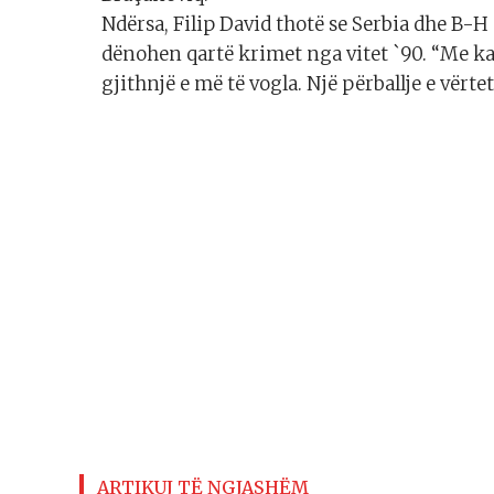
Ndërsa, Filip David thotë se Serbia dhe B-
dënohen qartë krimet nga vitet `90. “Me kal
gjithnjë e më të vogla. Një përballje e vërt
ARTIKUJ TË NGJASHËM