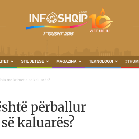
LITET
STIL JETESE
MAGAZINA
TEKNOLOGJI
#THUM
INFOSHQIP.COM
rbia me krimet e së kaluarës?
është përballur
 së kaluarës?