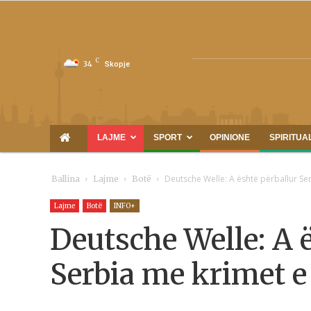
C
34
Skopje
LAJME
SPORT
OPINIONE
SPIRITUA
Deutsche Welle: A është përballur Se
Ballina
Lajme
Botë
Lajme
Botë
INFO+
Deutsche Welle: A 
Serbia me krimet e