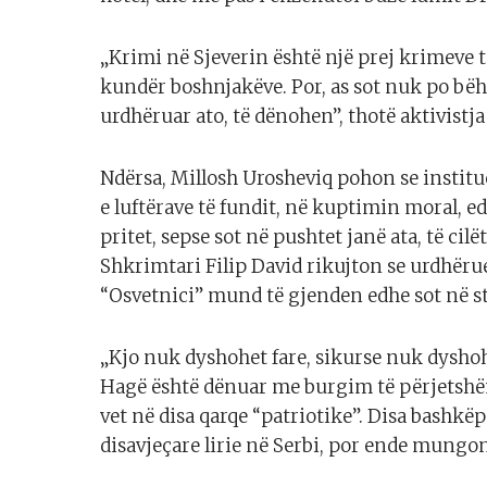
„Krimi në Sjeverin është një prej krimeve t
kundër boshnjakëve. Por, as sot nuk po bëhe
urdhëruar ato, të dënohen”, thotë aktivistj
Ndërsa, Millosh Urosheviq pohon se institu
e luftërave të fundit, në kuptimin moral, ed
pritet, sepse sot në pushtet janë ata, të cilë
Shkrimtari Filip David rikujton se urdhërue
“Osvetnici” mund të gjenden edhe sot në str
„Kjo nuk dyshohet fare, sikurse nuk dyshoh
Hagë është dënuar me burgim të përjetshëm
vet në disa qarqe “patriotike”. Disa bashkë
disavjeçare lirie në Serbi, por ende mungon