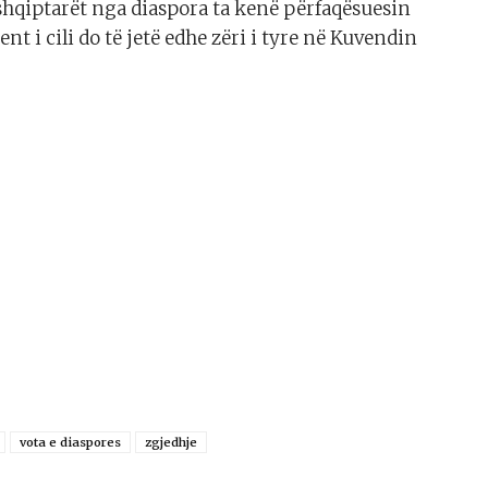
 shqiptarët nga diaspora ta kenë përfaqësuesin
t i cili do të jetë edhe zëri i tyre në Kuvendin
vota e diaspores
zgjedhje