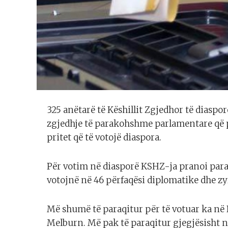
325 anëtarë të Këshillit Zgjedhor të diaspo
zgjedhje të parakohshme parlamentare që 
pritet që të votojë diaspora.
Për votim në diasporë KSHZ-ja pranoi paraqi
votojnë në 46 përfaqësi diplomatike dhe zy
Më shumë të paraqitur për të votuar ka në 
Melburn. Më pak të paraqitur gjegjësisht n