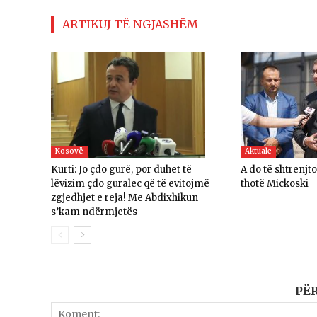
ARTIKUJ TË NGJASHËM
Kosovë
Aktuale
Kurti: Jo çdo gurë, por duhet të
A do të shtrenjt
lëvizim çdo guralec që të evitojmë
thotë Mickoski
zgjedhjet e reja! Me Abdixhikun
s’kam ndërmjetës
PË