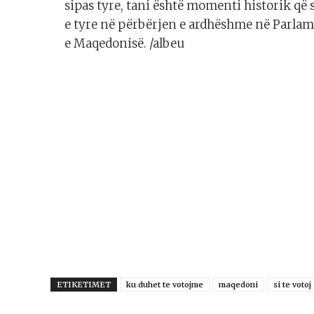
sipas tyre, tani është momenti historik që
e tyre në përbërjen e ardhëshme në Parlamen
e Maqedonisë. /albeu
ETIKETIMET
ku duhet te votojme
maqedoni
si te votoj