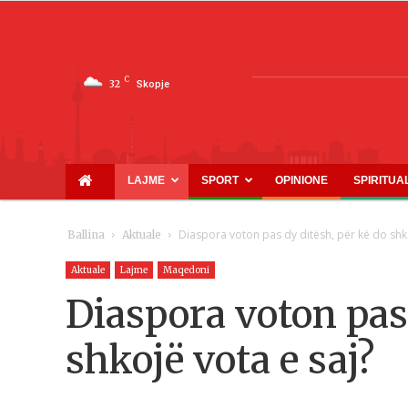
C
32
Skopje
LAJME
SPORT
OPINIONE
SPIRITUA
Diaspora voton pas dy ditësh, për kë do shko
Ballina
Aktuale
Aktuale
Lajme
Maqedoni
Diaspora voton pas 
shkojë vota e saj?