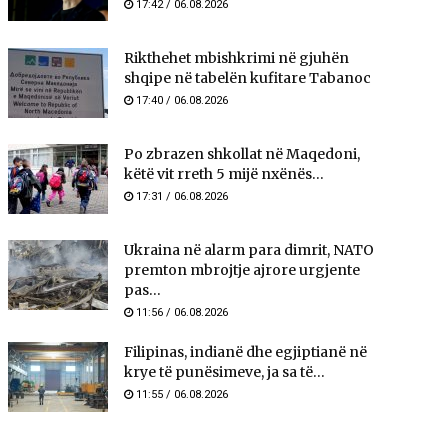
17:42 / 06.08.2026
Rikthehet mbishkrimi në gjuhën
shqipe në tabelën kufitare Tabanoc
17:40 / 06.08.2026
Po zbrazen shkollat në Maqedoni,
këtë vit rreth 5 mijë nxënës...
17:31 / 06.08.2026
Ukraina në alarm para dimrit, NATO
premton mbrojtje ajrore urgjente
pas...
11:56 / 06.08.2026
Filipinas, indianë dhe egjiptianë në
krye të punësimeve, ja sa të...
11:55 / 06.08.2026