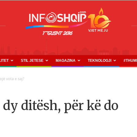
LITET
STIL JETESE
MAGAZINA
TEKNOLOGJI
#THUM
INFOSHQIP.COM
jë vota e saj?
dy ditësh, për kë do