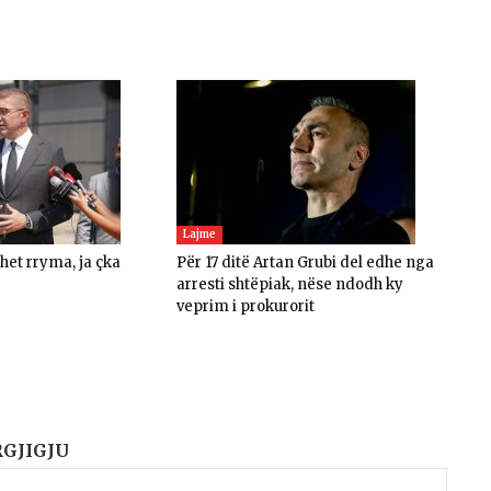
Lajme
ohet rryma, ja çka
Për 17 ditë Artan Grubi del edhe nga
arresti shtëpiak, nëse ndodh ky
veprim i prokurorit
RGJIGJU