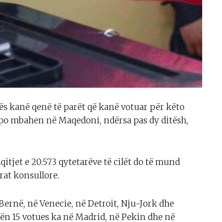
rës kanë qenë të parët që kanë votuar për këto
po mbahen në Maqedoni, ndërsa pas dy ditësh,
tjet e 20.573 qytetarëve të cilët do të mund
rat konsullore.
Bernë, në Venecie, në Detroit, Nju-Jork dhe
ën 15 votues ka në Madrid, në Pekin dhe në