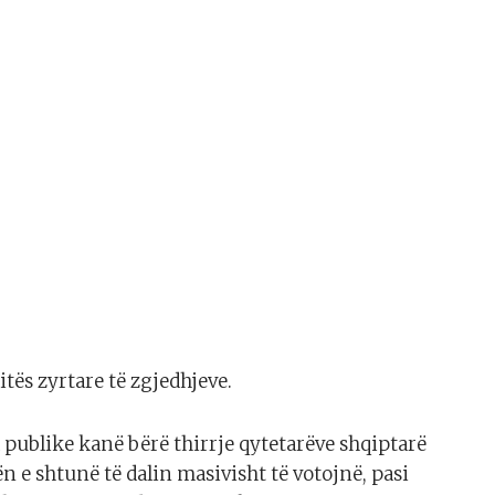
itës zyrtare të zgjedhjeve.
 publike kanë bërë thirrje qytetarëve shqiptarë
n e shtunë të dalin masivisht të votojnë, pasi