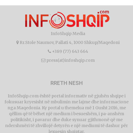
InfoShqip Media
Rr.Stole Naumov, Pallati 4, 1000 Shkup/Maqedoni
+389 (77) 643 664
press(at)infoshqip.com
RRETH NESH
InfoShqip.com është portal informativ në gjuhën shqipe i
fokusuar kryesisht në mbulimin me lajme dhe informacione
nga Maqedonia. Ky portal u themelua më 1 Gusht 2016, me
qëllim që të bëhet një medium i besueshëm, i pa-anshëm
politikisht, i pavarur dhe duke synuar gjithmonë që me
ndershmëri të zhvillojë detyrën e një mediumi të dashur për
lexuesin shqiptar.