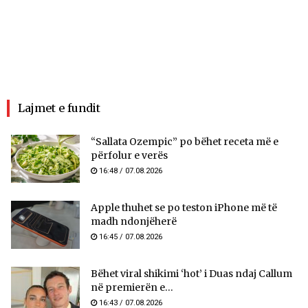
Lajmet e fundit
“Sallata Ozempic” po bëhet receta më e
përfolur e verës
16:48 / 07.08.2026
Apple thuhet se po teston iPhone më të
madh ndonjëherë
16:45 / 07.08.2026
Bëhet viral shikimi ‘hot’ i Duas ndaj Callum
në premierën e...
16:43 / 07.08.2026