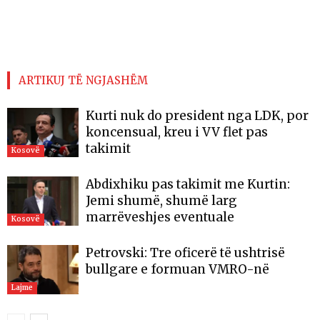
ARTIKUJ TË NGJASHËM
Kurti nuk do president nga LDK, por
koncensual, kreu i VV flet pas
takimit
Kosovë
Abdixhiku pas takimit me Kurtin:
Jemi shumë, shumë larg
marrëveshjes eventuale
Kosovë
Petrovski: Tre oficerë të ushtrisë
bullgare e formuan VMRO-në
Lajme