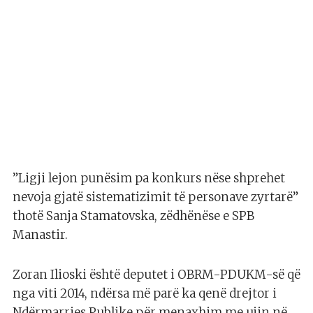
”Ligji lejon punësim pa konkurs nëse shprehet
nevoja gjatë sistematizimit të personave zyrtarë”
thotë Sanja Stamatovska, zëdhënëse e SPB
Manastir.
Zoran Ilioski është deputet i OBRM-PDUKM-së që
nga viti 2014, ndërsa më parë ka qenë drejtor i
Ndërmarrjes Publike për menaxhim me ujin në