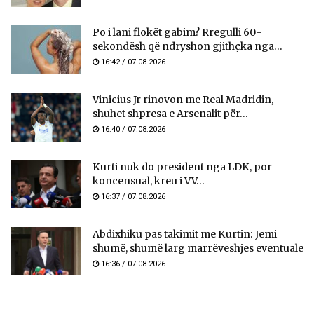
Po i lani flokët gabim? Rregulli 60-
sekondësh që ndryshon gjithçka nga...
16:42 / 07.08.2026
Vinicius Jr rinovon me Real Madridin,
shuhet shpresa e Arsenalit për...
16:40 / 07.08.2026
Kurti nuk do president nga LDK, por
koncensual, kreu i VV...
16:37 / 07.08.2026
Abdixhiku pas takimit me Kurtin: Jemi
shumë, shumë larg marrëveshjes eventuale
16:36 / 07.08.2026