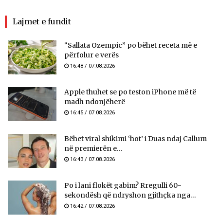
Lajmet e fundit
“Sallata Ozempic” po bëhet receta më e
përfolur e verës
16:48 / 07.08.2026
Apple thuhet se po teston iPhone më të
madh ndonjëherë
16:45 / 07.08.2026
Bëhet viral shikimi ‘hot’ i Duas ndaj Callum
në premierën e...
16:43 / 07.08.2026
Po i lani flokët gabim? Rregulli 60-
sekondësh që ndryshon gjithçka nga...
16:42 / 07.08.2026