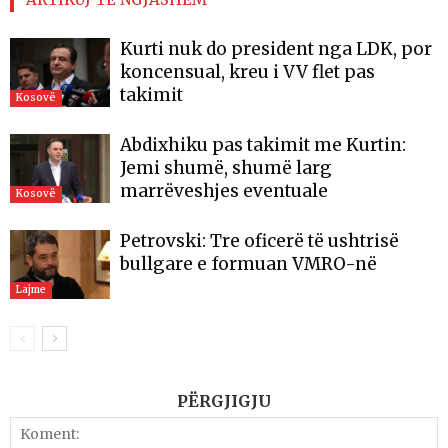
Kurti nuk do president nga LDK, por
koncensual, kreu i VV flet pas
takimit
Kosovë
Abdixhiku pas takimit me Kurtin:
Jemi shumë, shumë larg
marrëveshjes eventuale
Kosovë
Petrovski: Tre oficerë të ushtrisë
bullgare e formuan VMRO-në
Lajme
PËRGJIGJU