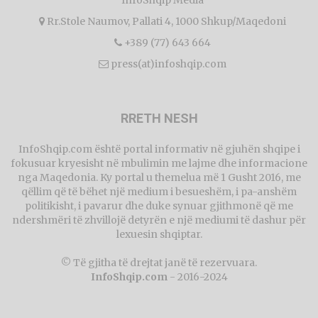
InfoShqip Media
Rr.Stole Naumov, Pallati 4, 1000 Shkup/Maqedoni
+389 (77) 643 664
press(at)infoshqip.com
RRETH NESH
InfoShqip.com është portal informativ në gjuhën shqipe i
fokusuar kryesisht në mbulimin me lajme dhe informacione
nga Maqedonia. Ky portal u themelua më 1 Gusht 2016, me
qëllim që të bëhet një medium i besueshëm, i pa-anshëm
politikisht, i pavarur dhe duke synuar gjithmonë që me
ndershmëri të zhvillojë detyrën e një mediumi të dashur për
lexuesin shqiptar.
© Të gjitha të drejtat janë të rezervuara.
InfoShqip.com
- 2016-2024