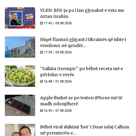
VLEN: BDI-ja po i lan gjynahet e veta me
Artan Grubin
17:45 / 09.08.2026
Hiqet flamuri gjigant i Ukrainës që ishte i
vendosur në qendër...
17:39 / 09.08.2026
“Sallata Ozempic” po bëhet receta më e
përfolur e verës
16:48 / 07.08.2026
Apple thuhet se po teston iPhone më të
madh ndonjëherë
16:45 / 07.08.2026
Bëhet viral shikimi ‘hot’ i Duas ndaj Callum
në premierën e...