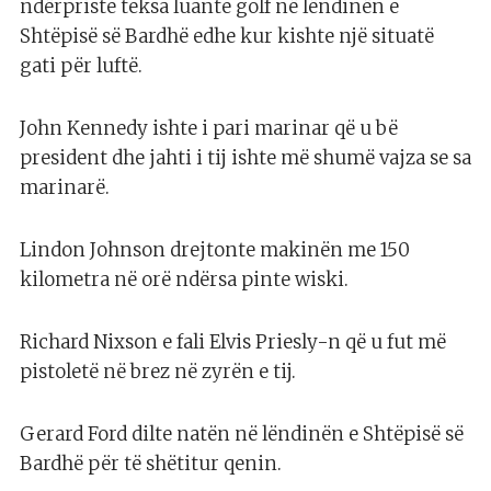
ndërpriste teksa luante golf në lëndinën e
Shtëpisë së Bardhë edhe kur kishte një situatë
gati për luftë.
John Kennedy ishte i pari marinar që u bë
president dhe jahti i tij ishte më shumë vajza se sa
marinarë.
Lindon Johnson drejtonte makinën me 150
kilometra në orë ndërsa pinte wiski.
Richard Nixson e fali Elvis Priesly-n që u fut më
pistoletë në brez në zyrën e tij.
Gerard Ford dilte natën në lëndinën e Shtëpisë së
Bardhë për të shëtitur qenin.