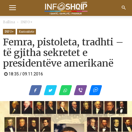
Ballina
INFO+
INFO+
Kuriozitete
Femra, pistoleta, tradhti –
të gjitha sekretet e
presidentëve amerikanë
18:35 / 09.11.2016