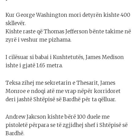
Kur George Washington mori detyrën kishte 400
skllevër.
Kishte raste që Thomas Jefferson bënte takime në
zyrë i veshur me pizhama.
I cilësuar si babai i Kushtetutës, James Medison
ishte i gjatë 1.65 metra.
Teksa zihej me sekretarin e Thesarit, James
Monroe e ndoqi atë me vrap nëpër korridoret
deri jashtë Shtëpisë së Bardhë për ta qëlluar.
Andrew Jakcson kishte bërë 100 duele me
pistoletë përpara se të zgjidhej shef i Shtëpisë së
Bardhë.