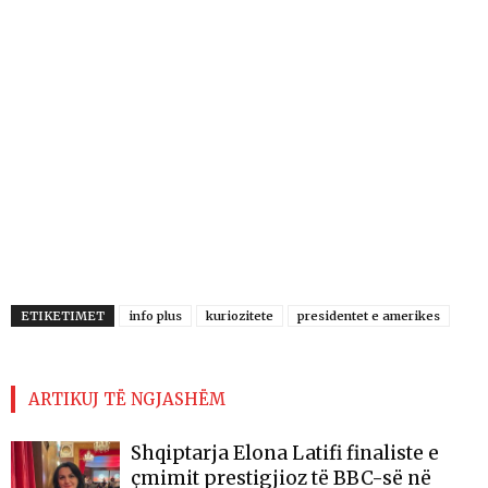
ETIKETIMET
info plus
kuriozitete
presidentet e amerikes
ARTIKUJ TË NGJASHËM
Shqiptarja Elona Latifi finaliste e
çmimit prestigjioz të BBC-së në