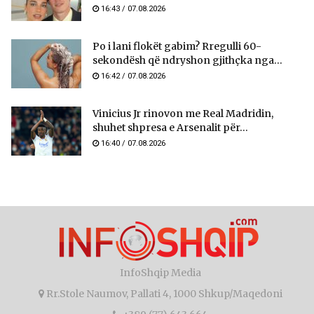
16:43 / 07.08.2026
Po i lani flokët gabim? Rregulli 60-
sekondësh që ndryshon gjithçka nga...
16:42 / 07.08.2026
Vinicius Jr rinovon me Real Madridin,
shuhet shpresa e Arsenalit për...
16:40 / 07.08.2026
InfoShqip Media
Rr.Stole Naumov, Pallati 4, 1000 Shkup/Maqedoni