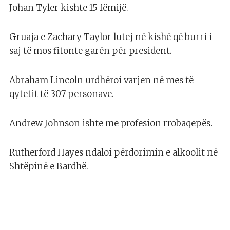
Johan Tyler kishte 15 fëmijë.
Gruaja e Zachary Taylor lutej në kishë që burri i
saj të mos fitonte garën për president.
Abraham Lincoln urdhëroi varjen në mes të
qytetit të 307 personave.
Andrew Johnson ishte me profesion rrobaqepës.
Rutherford Hayes ndaloi përdorimin e alkoolit në
Shtëpinë e Bardhë.