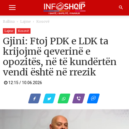
Ballina
Lajme
Kosovë
Lajme
Kosovë
Gjini: Ftoj PDK e LDK ta
krijojmë qeverinë e
opozitës, në të kundërtën
vendi është në rrezik
12:15 / 10.06.2026