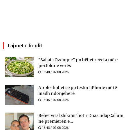
Lajmet e fundit
“Sallata Ozempic” po bëhet receta më e
përfolur e verës
16:48 / 07.08.2026
Apple thuhet se po teston iPhone më të
madh ndonjëherë
16:45 / 07.08.2026
Bëhet viral shikimi ‘hot’ i Duas ndaj Callum
në premierën e...
16:43 / 07.08.2026