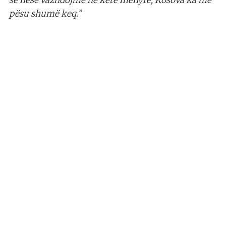
se nëse vazhdojmë në këtë mënyrë, Kosova ka me
pësu shumë keq.”