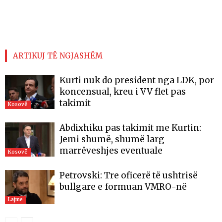
ARTIKUJ TË NGJASHËM
Kurti nuk do president nga LDK, por
koncensual, kreu i VV flet pas
takimit
Kosovë
Abdixhiku pas takimit me Kurtin:
Jemi shumë, shumë larg
marrëveshjes eventuale
Kosovë
Petrovski: Tre oficerë të ushtrisë
bullgare e formuan VMRO-në
Lajme