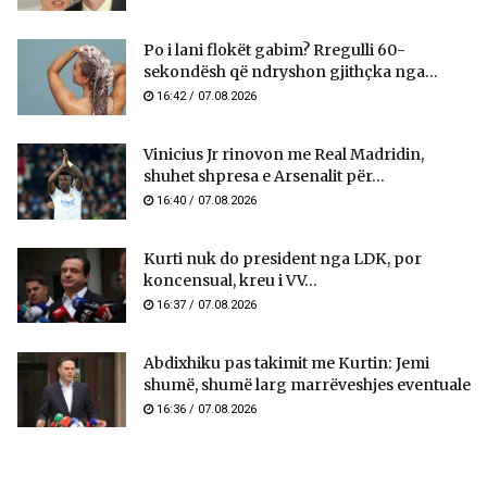
Po i lani flokët gabim? Rregulli 60-
sekondësh që ndryshon gjithçka nga...
16:42 / 07.08.2026
Vinicius Jr rinovon me Real Madridin,
shuhet shpresa e Arsenalit për...
16:40 / 07.08.2026
Kurti nuk do president nga LDK, por
koncensual, kreu i VV...
16:37 / 07.08.2026
Abdixhiku pas takimit me Kurtin: Jemi
shumë, shumë larg marrëveshjes eventuale
16:36 / 07.08.2026