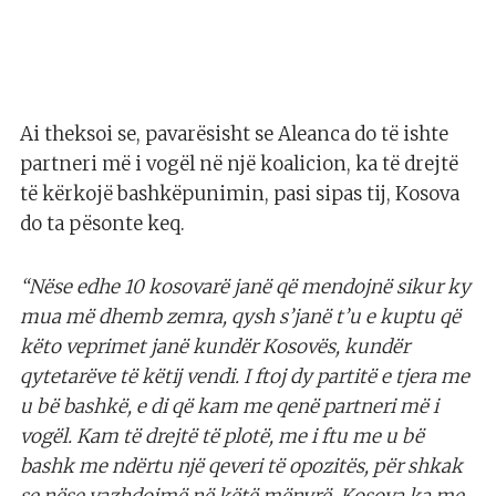
Ai theksoi se, pavarësisht se Aleanca do të ishte
partneri më i vogël në një koalicion, ka të drejtë
të kërkojë bashkëpunimin, pasi sipas tij, Kosova
do ta pësonte keq.
“Nëse edhe 10 kosovarë janë që mendojnë sikur ky
mua më dhemb zemra, qysh s’janë t’u e kuptu që
këto veprimet janë kundër Kosovës, kundër
qytetarëve të këtij vendi. I ftoj dy partitë e tjera me
u bë bashkë, e di që kam me qenë partneri më i
vogël. Kam të drejtë të plotë, me i ftu me u bë
bashk me ndërtu një qeveri të opozitës, për shkak