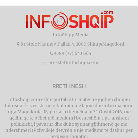
InfoShqip Media
Rr.Stole Naumov, Pallati 4, 1000 Shkup/Maqedoni
+389 (77) 643 664
press(at)infoshqip.com
RRETH NESH
InfoShqip.com është portal informativ në gjuhën shqipe i
fokusuar kryesisht në mbulimin me lajme dhe informacione
nga Maqedonia. Ky portal u themelua më 1 Gusht 2016, me
qëllim që të bëhet një medium i besueshëm, i pa-anshëm
politikisht, i pavarur dhe duke synuar gjithmonë që me
ndershmëri të zhvillojë detyrën e një mediumi të dashur për
lexuesin shqiptar.