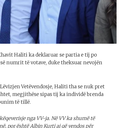
avit Haliti ka deklaruar se partia e tij po
 së numrit të votave, duke theksuar nevojën
Lëvizjen Vetëvendosje, Haliti tha se nuk pret
htet, megjithëse sipas tij ka individë brenda
unim të tillë.
shkëqeverisje nga VV-ja. Në VV ka shumë të
ë, por është Albin Kurti ai që vendos për