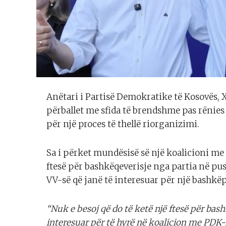
Anëtari i Partisë Demokratike të Kosovës, Xh
përballet me sfida të brendshme pas rënies
për një proces të thellë riorganizimi.
Sa i përket mundësisë së një koalicioni me 
ftesë për bashkëqeverisje nga partia në pus
VV-së që janë të interesuar për një bashkëp
“Nuk e besoj që do të ketë një ftesë për ba
interesuar për të hyrë në koalicion me PDK-n