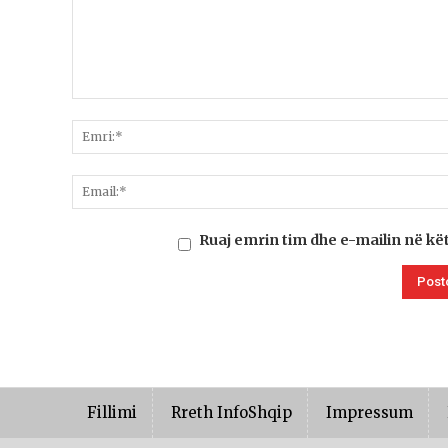
Ruaj emrin tim dhe e-mailin në kë
Fillimi
Rreth InfoShqip
Impressum