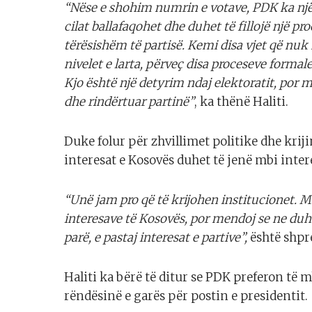
“Nëse e shohim numrin e votave, PDK ka një
cilat ballafaqohet dhe duhet të fillojë një 
tërësishëm të partisë. Kemi disa vjet që nuk 
nivelet e larta, përveç disa proceseve formale
Kjo është një detyrim ndaj elektoratit, por mb
dhe rindërtuar partinë”
, ka thënë Haliti.
Duke folur për zhvillimet politike dhe kriji
interesat e Kosovës duhet të jenë mbi inter
“Unë jam pro që të krijohen institucionet. M
interesave të Kosovës, por mendoj se ne duh
parë, e pastaj interesat e partive”,
është shpre
Haliti ka bërë të ditur se PDK preferon të
rëndësinë e garës për postin e presidentit.