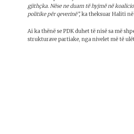
gjithçka. Nëse ne duam të hyjmë në koalici
politike për qeverinë”,
ka theksuar Haliti në
Ai ka thënë se PDK duhet të nisë sa më sh
strukturave partiake, nga nivelet më të ulëta