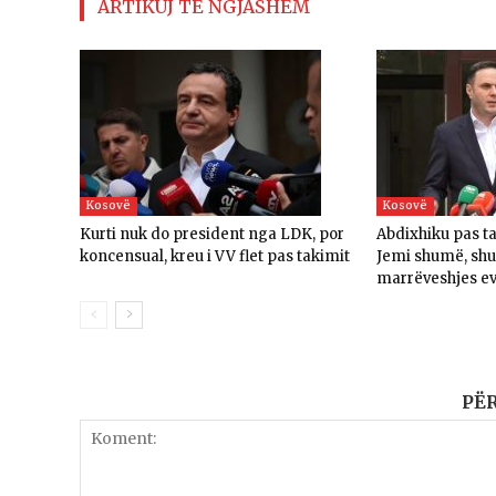
ARTIKUJ TË NGJASHËM
Kosovë
Kosovë
Kurti nuk do president nga LDK, por
Abdixhiku pas t
koncensual, kreu i VV flet pas takimit
Jemi shumë, sh
marrëveshjes e
PË