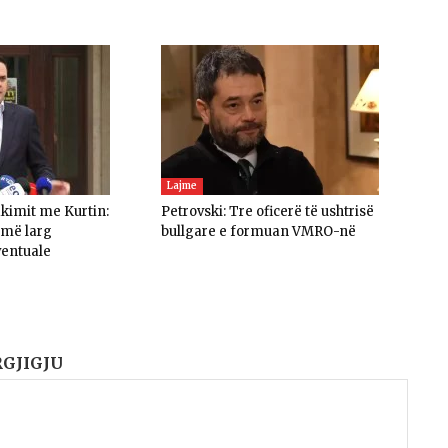
Lajme
akimit me Kurtin:
Petrovski: Tre oficerë të ushtrisë
umë larg
bullgare e formuan VMRO-në
ventuale
RGJIGJU