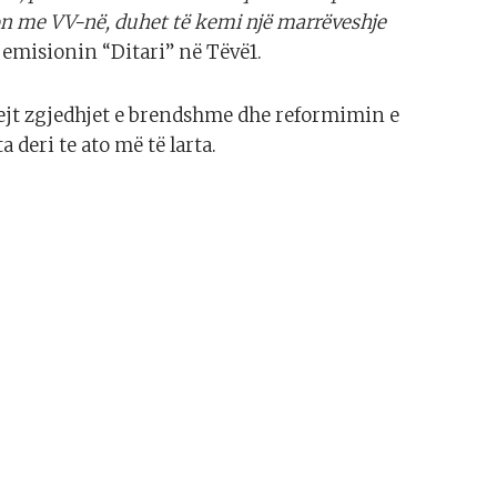
on me VV-në, duhet të kemi një marrëveshje
 emisionin “Ditari” në Tëvë1.
pejt zgjedhjet e brendshme dhe reformimin e
 deri te ato më të larta.