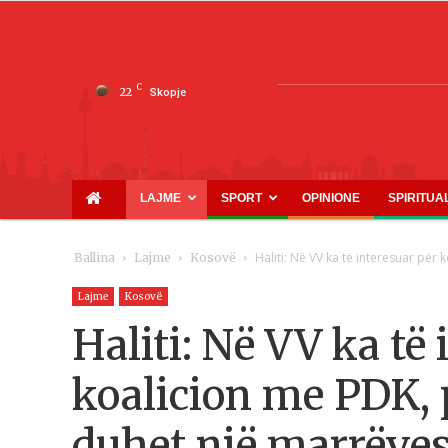
C
22
Skopje
LAJME
SPORT
OPINIONE
SPIRITUA
Haliti: Në VV ka të interesuar për 
Ballina
Lajme
Kosovë
Lajme
Kosovë
Haliti: Në VV ka të 
koalicion me PDK,
duhet një marrëves