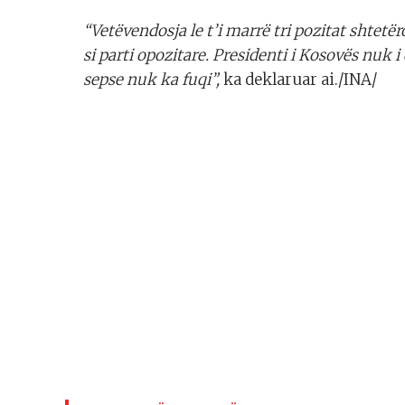
“Vetëvendosja le t’i marrë tri pozitat shtetë
si parti opozitare. Presidenti i Kosovës nuk 
sepse nuk ka fuqi”,
ka deklaruar ai./INA/