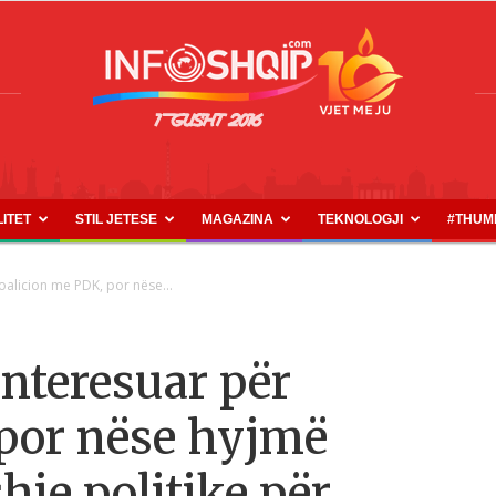
LITET
STIL JETESE
MAGAZINA
TEKNOLOGJI
#THUM
INFOSHQIP.COM
koalicion me PDK, por nëse...
interesuar për
 por nëse hyjmë
hje politike për