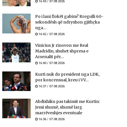
16:43 / 07.08.2026
Po i lani flokët gabim? Rregulli 60-
sekondësh që ndryshon gjithçka
nga...
16:42 / 07.08.2026
Vinicius Jr rinovon me Real
Madridin, shuhet shpresa e
Arsenalit për...
16:40 / 07.08.2026
Kurti nuk do president nga LDK,
por koncensual, kreu i VV...
16:37 / 07.08.2026
Abdixhiku pas takimit me Kurtin:
Jemi shumë, shumë larg
marrëveshjes eventuale
16:36 / 07.08.2026