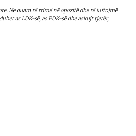
rore. Ne duam të rrimë në opozitë dhe të luftojmë
i duhet as LDK-së, as PDK-së dhe askujt tjetër,