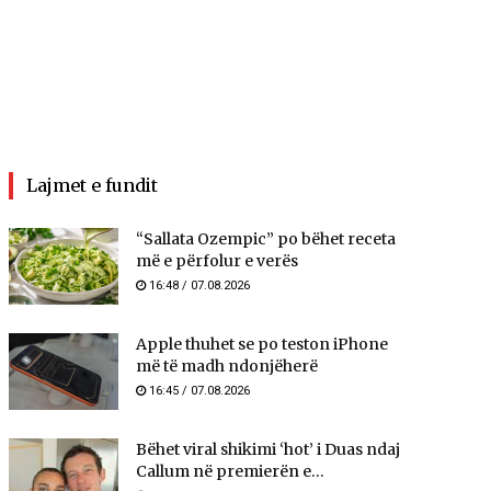
Lajmet e fundit
“Sallata Ozempic” po bëhet receta
më e përfolur e verës
16:48 / 07.08.2026
Apple thuhet se po teston iPhone
më të madh ndonjëherë
16:45 / 07.08.2026
Bëhet viral shikimi ‘hot’ i Duas ndaj
Callum në premierën e...