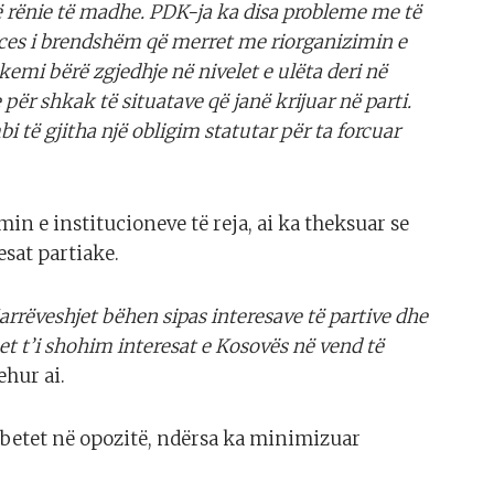
 rënie të madhe. PDK-ja ka disa probleme me të
proces i brendshëm që merret me riorganizimin e
kemi bërë zgjedhje në nivelet e ulëta deri në
 për shkak të situatave që janë krijuar në parti.
i të gjitha një obligim statutar për ta forcuar
min e institucioneve të reja, ai ka theksuar se
esat partiake.
arrëveshjet bëhen sipas interesave të partive dhe
et t’i shohim interesat e Kosovës në vend të
hur ai.
 mbetet në opozitë, ndërsa ka minimizuar