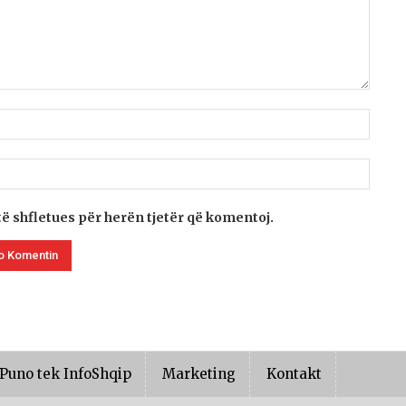
të shfletues për herën tjetër që komentoj.
Puno tek InfoShqip
Marketing
Kontakt